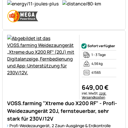
Noch keine Bewertungen ab
Sofort verfügbar
1 - 3 Tage
4,56 kg
41565
649
,
00
€
Steuerhinweis:
inkl. MwSt.
zzgl.
Versandkosten
VOSS.farming "Xtreme duo X200 RF" - Profi-
Weidezaungerät 20J, fernsteuerbar, sehr
stark für 230V/12V
Profi-Weidezaungerät, 2 Zaun-Ausgänge & Erdkontrolle