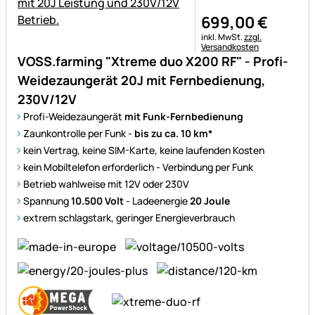
699
,
00
€
Steuerhinweis:
inkl. MwSt.
zzgl.
Versandkosten
VOSS.farming "Xtreme duo X200 RF" - Profi-
Weidezaungerät 20J mit Fernbedienung,
230V/12V
Profi-Weidezaungerät
mit Funk-Fernbedienung
Zaunkontrolle per Funk -
bis zu ca. 10 km*
kein Vertrag, keine SIM-Karte, keine laufenden Kosten
kein Mobiltelefon erforderlich - Verbindung per Funk
Betrieb wahlweise mit 12V oder 230V
Spannung
10.500 Volt
- Ladeenergie
20 Joule
extrem schlagstark, geringer Energieverbrauch