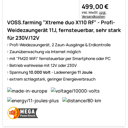
499
,
00
€
Steuerhinweis:
inkl. MwSt.
zzgl.
Versandkosten
VOSS.farming "Xtreme duo X110 RF" - Profi-
Weidezaungerät 11J, fernsteuerbar, sehr stark
für 230V/12V
Profi-Weidezaungerät, 2 Zaun-Ausgänge & Erdkontrolle
Zaunüberwachung via Internet möglich
mit "FM20 WiFi" fernsteuerbar per Smartphone oder PC
Betrieb wahlweise mit 12V oder 230V
Spannung
10.000 Volt
- Ladeenergie
11 Joule
extrem schlagstark, geringer Energieverbrauch