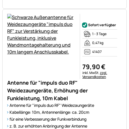
Noch keine Bewertungen ab
Sofort verfügbar
1 - 3 Tage
0,47 kg
41407
79
,
90
€
Steuerhinweis:
inkl. MwSt.
zzgl.
Versandkosten
Antenne für "impuls duo RF"
Weidezaungeräte, Erhöhung der
Funkleistung, 10m Kabel
Antenne für "impuls duo RF" Weidezaungeräte
Kabellänge: 10m, Antennenlänge: ca. 20cm
für eine Verbesserung der Funkverbindung
z. B. zur erhöhten Anbringung der Antenne