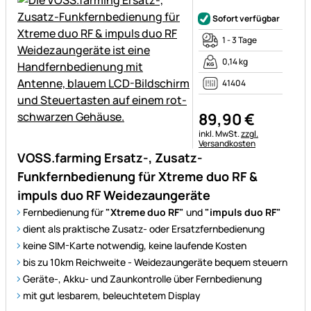
Noch keine Bewertungen ab
Sofort verfügbar
1 - 3 Tage
0,14 kg
41404
89
,
90
€
Steuerhinweis:
inkl. MwSt.
zzgl.
Versandkosten
VOSS.farming Ersatz-, Zusatz-
Funkfernbedienung für Xtreme duo RF &
impuls duo RF Weidezaungeräte
Fernbedienung für
"Xtreme duo RF"
und
"impuls duo RF"
dient als praktische Zusatz- oder Ersatzfernbedienung
keine SIM-Karte notwendig, keine laufende Kosten
bis zu 10km Reichweite - Weidezaungeräte bequem steuern
Geräte-, Akku- und Zaunkontrolle über Fernbedienung
mit gut lesbarem, beleuchtetem Display