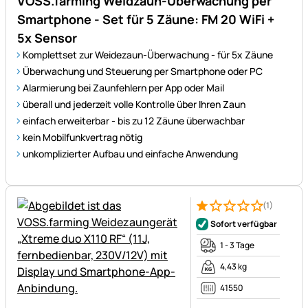
VOSS.farming Weidzaun-Überwachung per
Smartphone - Set für 5 Zäune: FM 20 WiFi +
5x Sensor
Komplettset zur Weidezaun-Überwachung - für 5x Zäune
Überwachung und Steuerung per Smartphone oder PC
Alarmierung bei Zaunfehlern per App oder Mail
überall und jederzeit volle Kontrolle über Ihren Zaun
einfach erweiterbar - bis zu 12 Zäune überwachbar
kein Mobilfunkvertrag nötig
unkomplizierter Aufbau und einfache Anwendung
(1)
Bewertung: 1 von 5 (1 Bewert
1 Bewertung
Sofort verfügbar
1 - 3 Tage
4,43 kg
41550