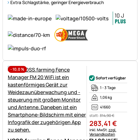
Extra Schlagstärke, geringer Energieverbrauch
-
10,0
%
Noch keine Bewertungen ab
Sofort verfügbar
1 - 3 Tage
1,06 kg
41660
statt:
314
,
90
€
283
,
41
€
Steuerhinweis:
inkl. MwSt.
zzgl.
Versandkosten