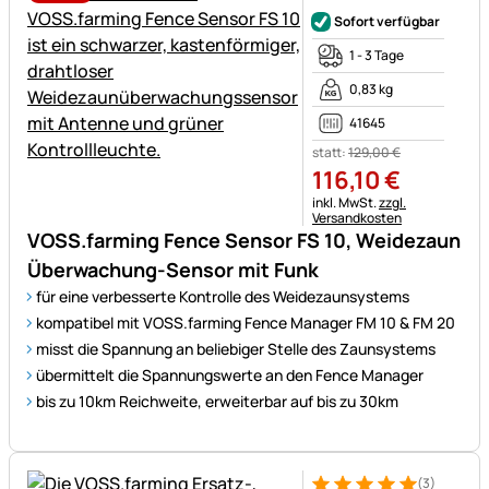
Noch keine Bewertungen ab
Sofort verfügbar
1 - 3 Tage
0,83 kg
41645
statt:
129
,
00
€
116
,
10
€
Steuerhinweis:
inkl. MwSt.
zzgl.
Versandkosten
VOSS.farming Fence Sensor FS 10, Weidezaun
Überwachung-Sensor mit Funk
für eine verbesserte Kontrolle des Weidezaunsystems
kompatibel mit VOSS.farming Fence Manager FM 10 & FM 20
misst die Spannung an beliebiger Stelle des Zaunsystems
übermittelt die Spannungswerte an den Fence Manager
bis zu 10km Reichweite, erweiterbar auf bis zu 30km
(3)