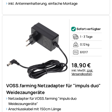
inkl. Antennenhalterung, einfache Montage
Noch keine Bewertungen ab
Sofort verfügbar
1 - 3 Tage
0,12 kg
61017
18
,
90
€
Steuerhinweis:
inkl. MwSt.
zzgl.
Versandkosten
VOSS.farming Netzadapter für "impuls duo"
Weidezaungeräte
Netzadapter für VOSS.farming "impuls duo
Weidezaungeräte"
Anschlusskabel mit 150cm Länge