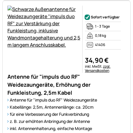
Noch keine Bewertungen ab
Sofort verfügbar
1 - 3 Tage
0,18 kg
41406
34
,
90
€
Steuerhinweis:
inkl. MwSt.
zzgl.
Versandkosten
Antenne für "impuls duo RF"
Weidezaungeräte, Erhöhung der
Funkleistung, 2,5m Kabel
Antenne für "impuls duo RF" Weidezaungeräte
Kabellänge: 2,5m, Antennenlänge: ca. 20cm
für eine Verbesserung der Funkverbindung
z. B. zur erhöhten Anbringung der Antenne
inkl. Antennenhalterung, einfache Montage