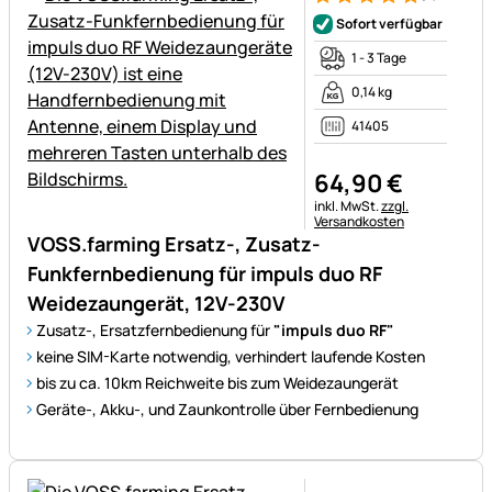
Bewertung: 5 von 5 (3 Bewer
3 Bewertungen
Sofort verfügbar
1 - 3 Tage
0,14 kg
41405
64
,
90
€
Steuerhinweis:
inkl. MwSt.
zzgl.
Versandkosten
VOSS.farming Ersatz-, Zusatz-
Funkfernbedienung für impuls duo RF
Weidezaungerät, 12V-230V
Zusatz-, Ersatzfernbedienung für
"impuls duo RF"
keine SIM-Karte notwendig, verhindert laufende Kosten
bis zu ca. 10km Reichweite bis zum Weidezaungerät
Geräte-, Akku-, und Zaunkontrolle über Fernbedienung