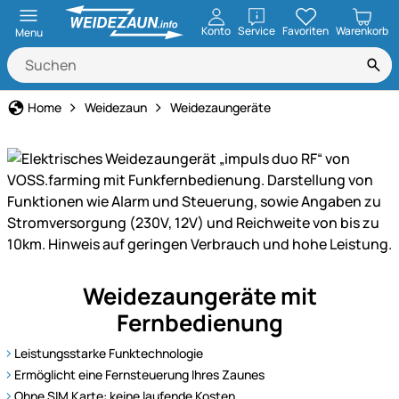
öffnen
Konto
Service
Favoriten
Warenkorb
Menu
Home
Weidezaun
Weidezaungeräte
Das
Weidezaungeräte mit
Weidezaungerät
Fernbedienung
„impuls
duo
Leistungsstarke Funktechnologie
RF“
Ermöglicht eine Fernsteuerung Ihres Zaunes
von
Ohne SIM Karte: keine laufende Kosten