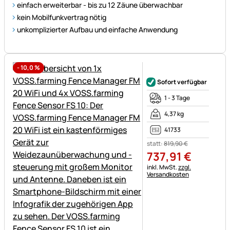
einfach erweiterbar - bis zu 12 Zäune überwachbar
kein Mobilfunkvertrag nötig
unkomplizierter Aufbau und einfache Anwendung
-
10,0
%
Noch keine Bewertungen ab
Sofort verfügbar
1 - 3 Tage
4,37 kg
41733
statt:
819
,
90
€
737
,
91
€
Steuerhinweis:
inkl. MwSt.
zzgl.
Versandkosten