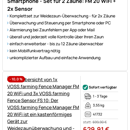
Smartphone - Set für 2 Zäune: FM 20 WiFi +
2x Sensor
Komplettset zur Weidezaun-Überwachung - für 2x Zäune
Überwachung und Steuerung per Smartphone oder PC
Alarmierung bei Zaunfehlern per App oder Mail
überall und jederzeit volle Kontrolle über Ihren Zaun
einfach erweiterbar - bis zu 12 Zäune überwachbar
kein Mobilfunkvertrag nötig
unkomplizierter Aufbau und einfache Anwendung
-
10,0
%
Noch keine Bewertungen ab
Sofort verfügbar
1 - 3 Tage
3,55 kg
41732
statt:
699
,
90
€
629
,
91
€