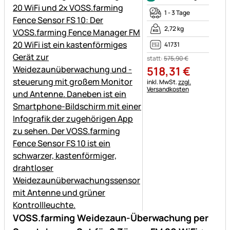
1 - 3 Tage
2,72 kg
41731
statt:
575
,
90
€
518
,
31
€
Steuerhinweis:
inkl. MwSt.
zzgl.
Versandkosten
VOSS.farming Weidezaun-Überwachung per