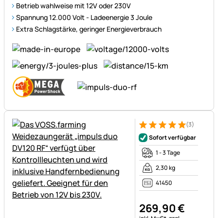
Betrieb wahlweise mit 12V oder 230V
Spannung 12.000 Volt - Ladeenergie 3 Joule
Extra Schlagstärke, geringer Energieverbrauch
(3)
Bewertung: 5 von 5 (3 Bewer
3 Bewertungen
Sofort verfügbar
1 - 3 Tage
2,30 kg
41450
269
,
90
€
Steuerhinweis: