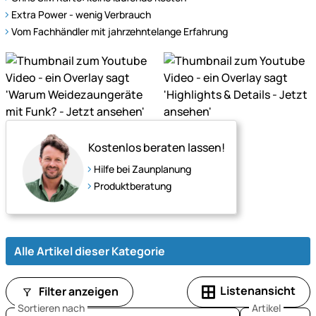
VOSS.farming
Extra Power - wenig Verbrauch
überzeugt
Vom Fachhändler mit jahrzehntelange Erfahrung
mit
Funksteuerung,
extra
Power
bei
geringem
Verbrauch
Kostenlos beraten lassen!
und
Hilfe bei Zaunplanung
einer
Produktberatung
Reichweite
von
bis
zu
Alle Artikel dieser Kategorie
10km
–
Listenansicht
Filter anzeigen
ganz
Sortieren nach
Artikel
ohne