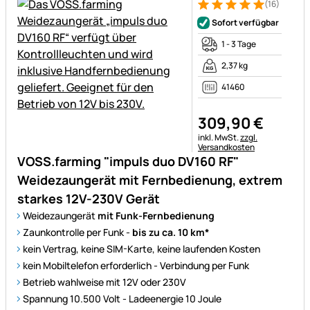
(16)
Bewertung: 5 von 5 (16 Bewe
16 Bewertungen
Sofort verfügbar
1 - 3 Tage
2,37 kg
41460
309
,
90
€
Steuerhinweis:
inkl. MwSt.
zzgl.
Versandkosten
VOSS.farming "impuls duo DV160 RF"
Weidezaungerät mit Fernbedienung, extrem
starkes 12V-230V Gerät
Weidezaungerät
mit Funk-Fernbedienung
Zaunkontrolle per Funk -
bis zu ca. 10 km*
kein Vertrag, keine SIM-Karte, keine laufenden Kosten
kein Mobiltelefon erforderlich - Verbindung per Funk
Betrieb wahlweise mit 12V oder 230V
Spannung 10.500 Volt - Ladeenergie 10 Joule