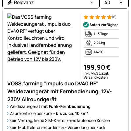
Relevanz
40
SIM-
Karte
(6)
oder
Bewertung: 5 von 5 (6 Bewer
6 Bewertungen
Sofort verfügbar
laufende
Kosten.
1 - 3 Tage
2,24 kg
41420
199
,
90
€
Steuerhinweis:
inkl. MwSt.
zzgl.
Versandkosten
VOSS.farming "impuls duo DV40 RF"
Weidezaungerät mit Fernbedienung, 12V-
230V Allroundgerät
Weidezaungerät
mit Funk-Fernbedienung
Zaunkontrolle per Funk -
bis zu ca. 10 km*
kein Vertrag, keine SIM-Karte, keine laufenden Kosten
kein Mobiltelefon erforderlich - Verbindung per Funk