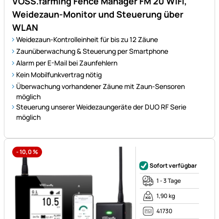
VOSS.farming Fence Manager FM 20 WiFi,
Weidezaun-Monitor und Steuerung über
WLAN
Weidezaun-Kontrolleinheit für bis zu 12 Zäune
Zaunüberwachung & Steuerung per Smartphone
Alarm per E-Mail bei Zaunfehlern
Kein Mobilfunkvertrag nötig
Überwachung vorhandener Zäune mit Zaun-Sensoren
möglich
Steuerung unserer Weidezaungeräte der DUO RF Serie
möglich
-
10,0
%
Noch keine Bewertungen ab
Sofort verfügbar
1 - 3 Tage
1,90 kg
41730