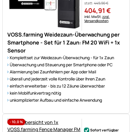
statt:
449
,
90
€
404
,
91
€
Steuerhinweis:
inkl. MwSt.
zzgl.
Versandkosten
VOSS.farming Weidezaun-Überwachung per
Smartphone - Set für 1 Zaun: FM 20 WiFi + 1x
Sensor
Komplettset zur Weidezaun-Überwachung - für 1x Zaun
Überwachung und Steuerung per Smartphone oder PC
Alarmierung bei Zaunfehlern per App oder Mail
überall und jederzeit volle Kontrolle über Ihren Zaun
einfach erweiterbar - bis zu 12 Zäune überwachbar
kein Mobilfunkvertrag nötig
unkomplizierter Aufbau und einfache Anwendung
-
10,0
%
Noch keine Bewertungen ab
Sofort verfügbar