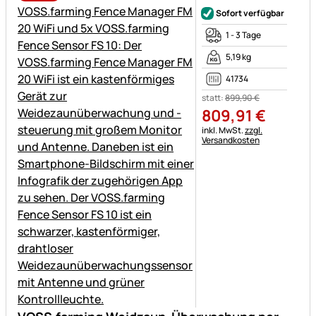
Sofort verfügbar
1 - 3 Tage
5,19 kg
41734
statt:
899
,
90
€
809
,
91
€
Steuerhinweis:
inkl. MwSt.
zzgl.
Versandkosten