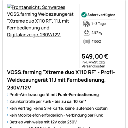
Noch keine Bewertungen ab
Sofort verfügbar
1 - 3 Tage
4,57 kg
41552
549
,
00
€
Steuerhinweis:
inkl. MwSt.
zzgl.
Versandkosten
VOSS.farming "Xtreme duo X110 RF" - Profi-
Weidezaungerät 11J mit Fernbedienung,
230V/12V
Profi-Weidezaungerät
mit Funk-Fernbedienung
Zaunkontrolle per Funk -
bis zu ca. 10 km*
kein Vertrag, keine SIM-Karte, keine laufenden Kosten
kein Mobiltelefon erforderlich - Verbindung per Funk
Betrieb wahlweise mit 12V oder 230V