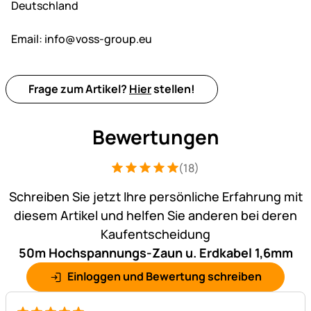
Deutschland
Email:
info@voss-group.eu
Frage zum Artikel?
Hier
stellen!
Bewertungen
(18)
Bewertung: 5 von 5 (18 Bewertungen)
18 Bewertungen
Schreiben Sie jetzt Ihre persönliche Erfahrung mit
diesem Artikel und helfen Sie anderen bei deren
Kaufentscheidung
50m Hochspannungs-Zaun u. Erdkabel 1,6mm
Einloggen und Bewertung schreiben