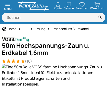
öffnen
Konto
Service
Favoriten
Warenkorb
Menu
Weidezaun
Home
...
Erdung
Erdanschluss & Erdkabel
50m Hochspannungs-Zaun u.
Erdkabel 1,6mm
(18)
Bewertung: 5 von 5 (18 Bewertungen)
18 Bewertungen
Produktgalerie