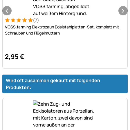
(7)
Bewertung: 5 von 5 (7 Bewertungen)
7 Bewertungen
VOSS.farming Elektrozaun Edelstahlplatten-Set, komplett mit
Schrauben und Flügelmuttern
2
,
95
€
Wird oft zusammen gekauft mit folgenden
Produkten: