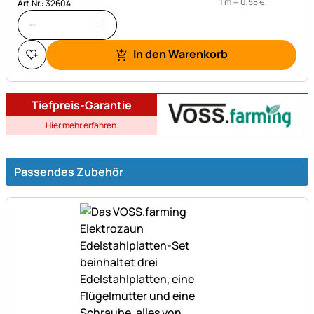
1 m =
0
,
58
€
Art.Nr.: 32604
In den Warenkorb
Tiefpreis-Garantie
Hier mehr erfahren.
Passendes Zubehör