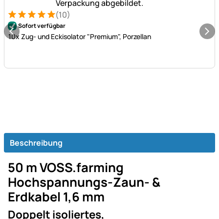
(10)
Bewertung: 5 von 5 (10 Bewertungen)
10 Bewertungen
Sofort verfügbar
10x Zug- und Eckisolator "Premium", Porzellan
Beschreibung
50 m VOSS.farming
Hochspannungs-Zaun- &
Erdkabel 1,6 mm
Doppelt isoliertes,