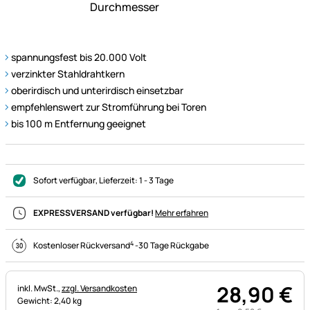
spannungsfest bis 20.000 Volt
verzinkter Stahldrahtkern
oberirdisch und unterirdisch einsetzbar
empfehlenswert zur Stromführung bei Toren
bis 100 m Entfernung geeignet
Sofort verfügbar
, Lieferzeit:
1 - 3 Tage
EXPRESSVERSAND verfügbar!
Mehr erfahren
4
Kostenloser Rückversand
-
30 Tage Rückgabe
28
,
90
€
Steuerhinweis:
inkl. MwSt.,
zzgl. Versandkosten
Gewicht: 2,40 kg