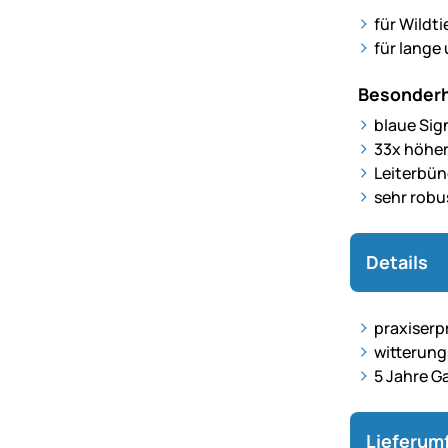
für Wildt
für lange
Besonderh
blaue Sign
33x höher
Leiterbün
sehr robu
Details
praxiserp
witterun
5 Jahre G
Lieferum