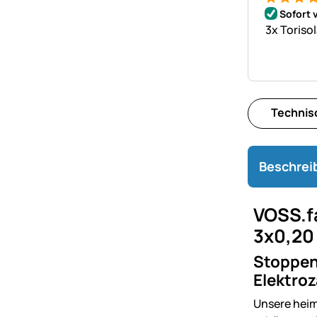
Bewertung
7 Bewert
Sofort 
3x Torisol
Technis
Beschrei
VOSS.f
3x0,20 
Stoppen 
Elektroz
Unsere heim