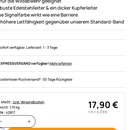
 für die Wildabwehr geeignet
buste Edelstahlleiter & ein dicker Kupferleiter
e Signalfarbe wirkt wie eine Barriere
 höhere Leitfähigkeit gegenüber unserem Standard-Band
Sofort verfügbar
, Lieferzeit:
1 - 3 Tage
EXPRESSVERSAND verfügbar!
Mehr erfahren
4
Kostenloser Rückversand
-
30 Tage Rückgabe
17
,
90
€
uerhinweis:
l. MwSt.,
zzgl. Versandkosten
icht: 1,15 kg
1 m =
0
,
09
€
.Nr.: 42817