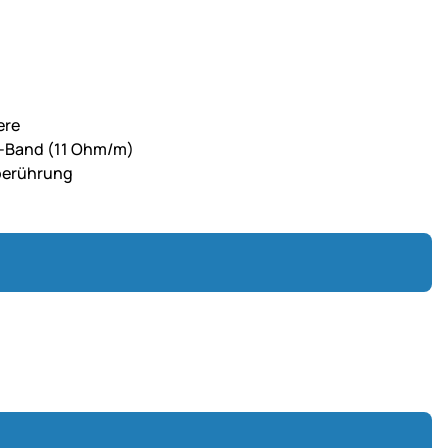
ere
d-Band (11 Ohm/m)
rberührung