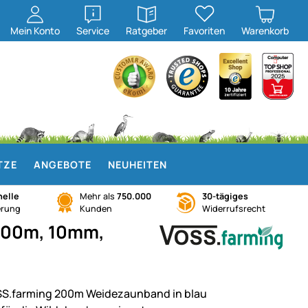
öffnen
öffnen
Mein
Konto
Service
Ratgeber
Favoriten
Warenkorb
TZE
ANGEBOTE
NEUHEITEN
elle
Mehr als
750.000
30-tägiges
erung
Kunden
Widerrufsrecht
200m, 10mm,
S.farming 200m Weidezaunband in blau