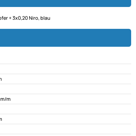
r + 3x0,20 Niro, blau
m
hm/m
m