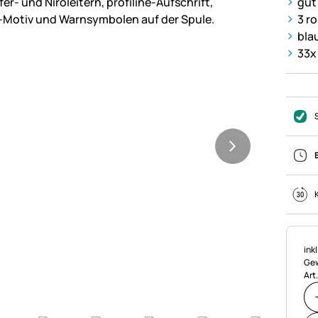
gut
3 ro
blau
33x
Ste
ink
Gew
Art