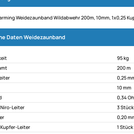
arming Weidezaunband Wildabwehr 200m, 10mm, 1x0,25 Kupfe
he Daten
he Daten Weidezaunband
keit
95 kg
amt
200 m
eiter
0,25 m
10 mm
d
0,34 O
Niro-Leiter
3 Stück
er
0,20 m
 Kupfer-Leiter
1 Stück