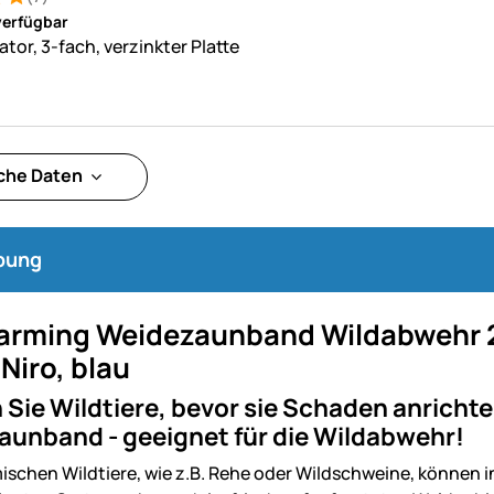
: 5 von 5 (7 Bewertungen)
ungen
verfügbar
ator, 3-fach, verzinkter Platte
che Daten
bung
arming Weidezaunband Wildabwehr 2
Niro, blau
Sie Wildtiere, bevor sie Schaden anrichten
aunband - geeignet für die Wildabwehr!
ischen Wildtiere, wie z.B. Rehe oder Wildschweine, können i