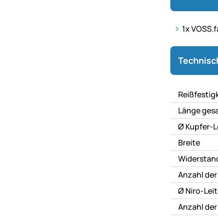
1x
VOSS.f
Technisc
Technisc
Reißfestig
Länge ges
Ø Kupfer-L
Breite
Widerstan
Anzahl der 
Ø Niro-Leit
Anzahl der