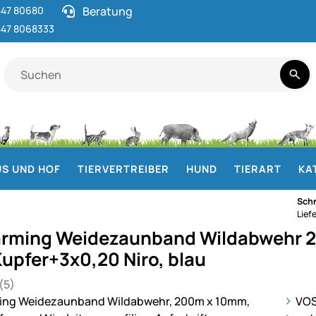
47 80680
Beratung
47 8068333
S UND HOF
TIERVERTREIBER
HUND
TIERART
KA
Schn
Lief
arming Weidezaunband Wildabwehr 
Kupfer+3x0,20 Niro, blau
(5)
 von 5 (5 Bewertungen)
en
ie
VOS