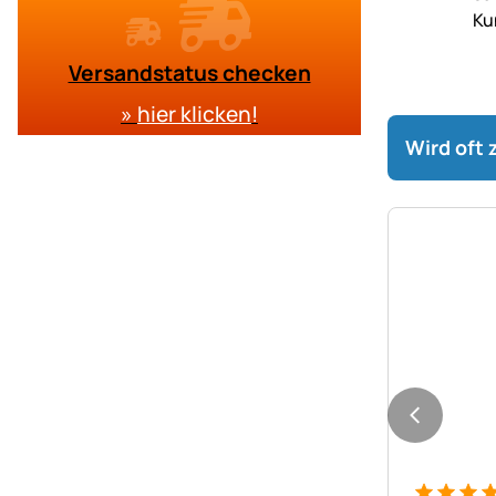
Versandstatus checken
»
hier klicken
!
Wird oft