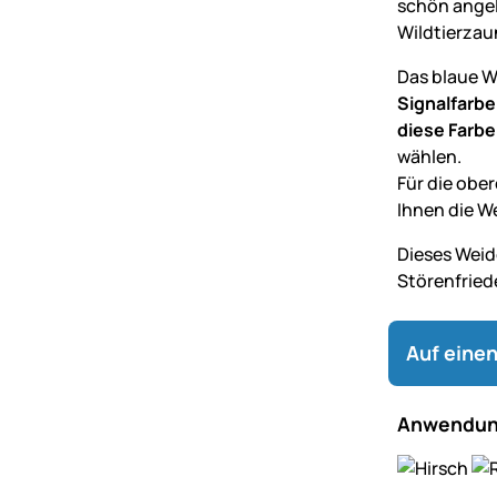
schön angel
Wildtierzau
Das blaue W
Signalfarbe
diese Farb
wählen.
Für die obe
Ihnen die We
Dieses Weid
Störenfried
Auf einen
Anwendun