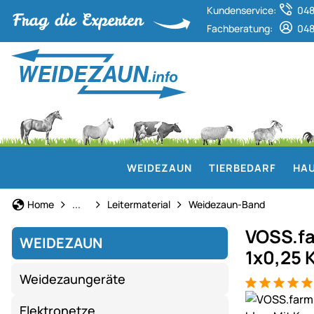
Kundenservice:
048
Fachberatung:
048
WEIDEZAUN
TIERBEDARF
HAU
Weidezaun
Home
...
Leitermaterial
Weidezaun-Band
VOSS.f
WEIDEZAUN
1x0,25 
Weidezaungeräte
Bewertung: 5
5 Bewertung
Produktgaler
Elektronetze