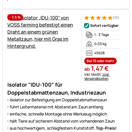
-
7,5
%
(10)
Bewertung: 5 von 5 (10 Bewe
10 Bewertungen
Sofort verfügbar
1 - 3 Tage
0,05 kg
45628
Bei 10 oder mehr
1
,
47
€
ab
Steuerhinweis:
inkl. MwSt.
zzgl.
Versandkosten
Isolator "IDU-100" für
Doppelstabmattenzaun, Industriezaun
Isolator zur Befestigung am Doppelstabmattenzaun
führt Leitermaterial mit Abstand am Zaun entlang
einfache, schnelle Montage ohne Werkzeug möglich
hält Tiere auf sicherem Abstand vom vorhandenen Zaun
aus hochwertigem, schlagfestem Kunststoff,
Top-Preis!