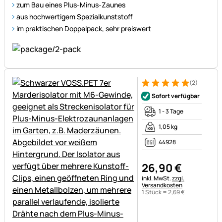
zum Bau eines Plus-Minus-Zaunes
aus hochwertigem Spezialkunststoff
im praktischen Doppelpack, sehr preiswert
(2)
Bewertung: 5 von 5 (2 Bewer
2 Bewertungen
Sofort verfügbar
1 - 3 Tage
1,05 kg
44928
26
,
90
€
Steuerhinweis:
inkl. MwSt.
zzgl.
Versandkosten
1 Stück =
2
,
69
€