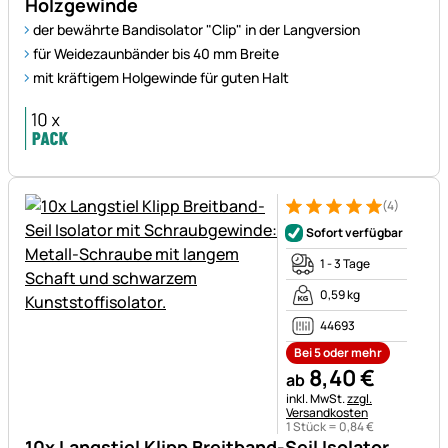
Holzgewinde
der bewährte Bandisolator "Clip" in der Langversion
für Weidezaunbänder bis 40 mm Breite
mit kräftigem Holgewinde für guten Halt
(4)
Bewertung: 5 von 5 (4 Bewer
4 Bewertungen
Sofort verfügbar
1 - 3 Tage
0,59 kg
44693
Bei 5 oder mehr
8
,
40
€
ab
Steuerhinweis:
inkl. MwSt.
zzgl.
Versandkosten
1 Stück =
0
,
84
€
10x Langstiel Klipp Breitband-Seil Isolator,