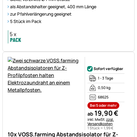
als Abstandshalter geeignet, 400 mm Länge
zur Pfahlverlängerung geeignet
5 Stück im Pack
Noch keine Bewertungen ab
Sofort verfügbar
1 - 3 Tage
0,50 kg
68625
Bei 5 oder mehr
19
,
90
€
ab
Steuerhinweis:
inkl. MwSt.
zzgl.
Versandkosten
1 Stück =
1
,
99
€
10x VOSS.farming Abstandsisolator für Z-