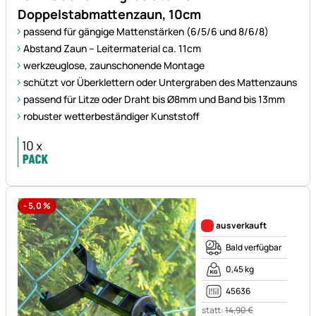
Doppelstabmattenzaun, 10cm
passend für gängige Mattenstärken (6/5/6 und 8/6/8)
Abstand Zaun – Leitermaterial ca. 11cm
werkzeuglose, zaunschonende Montage
schützt vor Überklettern oder Untergraben des Mattenzauns
passend für Litze oder Draht bis Ø8mm und Band bis 13mm
robuster wetterbeständiger Kunststoff
-
5,0
%
Noch keine Bewertungen ab
ausverkauft
Bald verfügbar
0,45 kg
45636
statt:
14
,
90
€