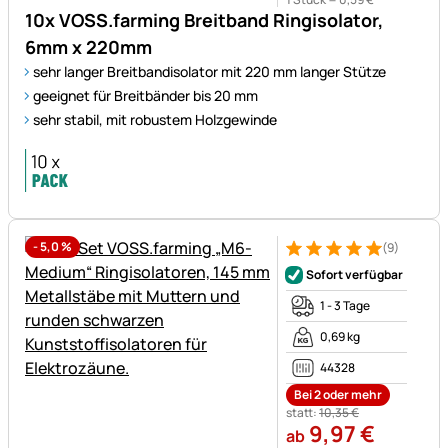
10x VOSS.farming Breitband Ringisolator,
6mm x 220mm
sehr langer Breitbandisolator mit 220 mm langer Stütze
geeignet für Breitbänder bis 20 mm
sehr stabil, mit robustem Holzgewinde
-
5,0
%
(9)
Bewertung: 5 von 5 (9 Bewer
9 Bewertungen
Sofort verfügbar
1 - 3 Tage
0,69 kg
44328
Bei 2 oder mehr
statt:
10
,
35
€
9
,
97
€
ab