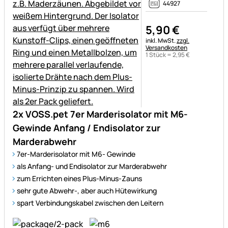
44927
5
,
90
€
Steuerhinweis:
inkl. MwSt.
zzgl.
Versandkosten
1 Stück =
2
,
95
€
2x VOSS.pet 7er Marderisolator mit M6-
Gewinde Anfang / Endisolator zur
Marderabwehr
7er-Marderisolator mit M6- Gewinde
als Anfang- und Endisolator zur Marderabwehr
zum Errichten eines Plus-Minus-Zauns
sehr gute Abwehr-, aber auch Hütewirkung
spart Verbindungskabel zwischen den Leitern