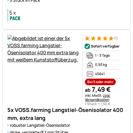
5 Stück im Pack
(1)
Bewertung: 5 von 5 (1 Bewert
1 Bewertung
Sofort verfügbar
1 - 3 Tage
0,93 kg
45641
Bei 5 oder mehr
7
,
49
€
ab
Steuerhinweis:
inkl. MwSt.
zzgl.
Versandkosten
1 Stück =
1
,
50
€
5x VOSS.farming Langstiel-Ösenisolator 400
mm, extra lang
robuster Langstiel-Ösenisolator
dicke, verzinkte Ø 7 mm Stütze