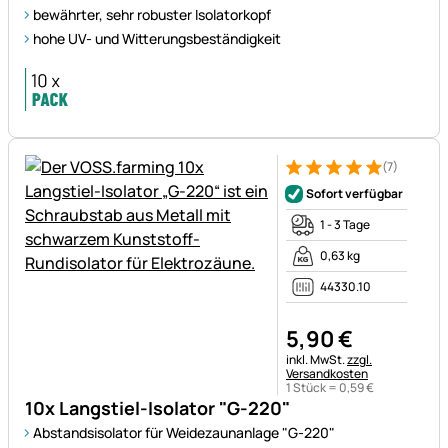
bewährter, sehr robuster Isolatorkopf
hohe UV- und Witterungsbeständigkeit
(7)
Bewertung: 5 von 5 (7 Bewer
7 Bewertungen
Sofort verfügbar
1 - 3 Tage
0,63 kg
44330.10
5
,
90
€
Steuerhinweis:
inkl. MwSt.
zzgl.
Versandkosten
1 Stück =
0
,
59
€
10x Langstiel-Isolator "G-220"
Abstandsisolator für Weidezaunanlage "G-220"