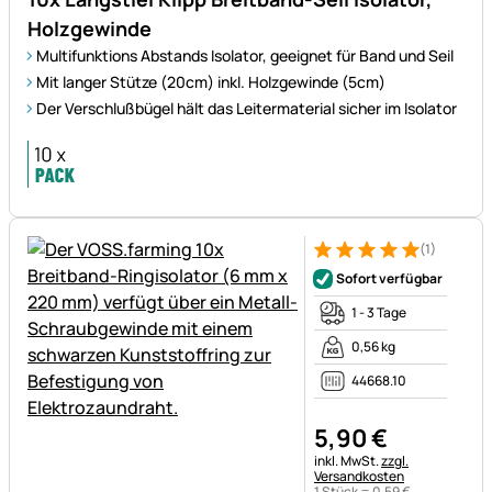
Holzgewinde
Multifunktions Abstands Isolator, geeignet für Band und Seil
Mit langer Stütze (20cm) inkl. Holzgewinde (5cm)
Der Verschlußbügel hält das Leitermaterial sicher im Isolator
(1)
Bewertung: 5 von 5 (1 Bewert
1 Bewertung
Sofort verfügbar
1 - 3 Tage
0,56 kg
44668.10
5
,
90
€
Steuerhinweis:
inkl. MwSt.
zzgl.
Versandkosten
1 Stück =
0
,
59
€