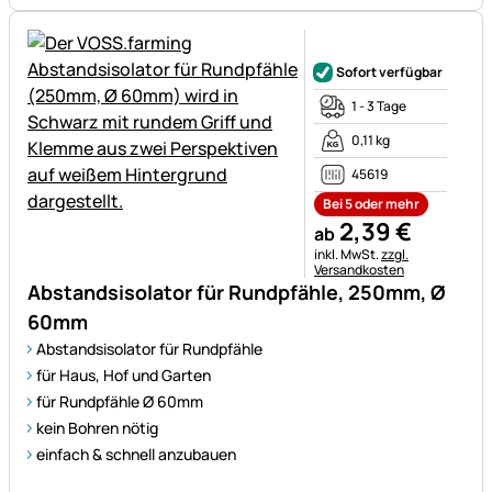
Noch keine Bewertungen ab
Sofort verfügbar
1 - 3 Tage
0,11 kg
45619
Bei 5 oder mehr
2
,
39
€
ab
Steuerhinweis:
inkl. MwSt.
zzgl.
Versandkosten
Abstandsisolator für Rundpfähle, 250mm, Ø
60mm
Abstandsisolator für Rundpfähle
für Haus, Hof und Garten
für Rundpfähle Ø 60mm
kein Bohren nötig
einfach & schnell anzubauen