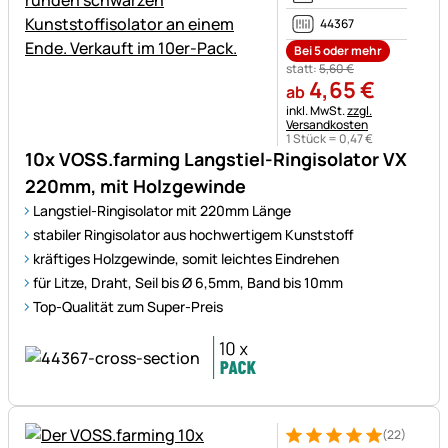
44367
Bei 5 oder mehr
statt:
5
,
60
€
4
,
65
€
ab
Steuerhinweis:
inkl. MwSt.
zzgl.
Versandkosten
1 Stück =
0
,
47
€
10x VOSS.farming Langstiel-Ringisolator VX
220mm, mit Holzgewinde
Langstiel-Ringisolator mit 220mm Länge
stabiler Ringisolator aus hochwertigem Kunststoff
kräftiges Holzgewinde, somit leichtes Eindrehen
für Litze, Draht, Seil bis Ø 6,5mm, Band bis 10mm
Top-Qualität zum Super-Preis
(22)
Bewertung: 5 von 5 (22 Bewe
22 Bewertungen