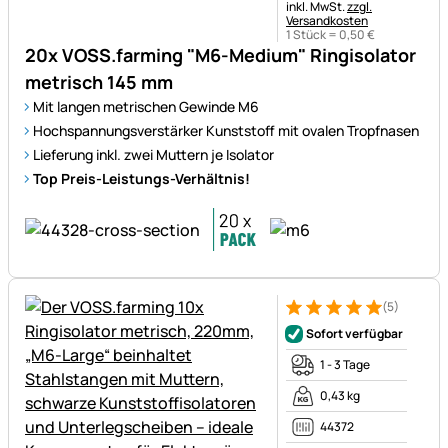
Steuerhinweis:
inkl. MwSt.
zzgl.
Versandkosten
1 Stück =
0
,
50
€
20x VOSS.farming "M6-Medium" Ringisolator
metrisch 145 mm
Mit langen metrischen Gewinde M6
Hochspannungsverstärker Kunststoff mit ovalen Tropfnasen
Lieferung inkl. zwei Muttern je Isolator
Top Preis-Leistungs-Verhältnis!
(5)
Bewertung: 5 von 5 (5 Bewer
5 Bewertungen
Sofort verfügbar
1 - 3 Tage
0,43 kg
44372