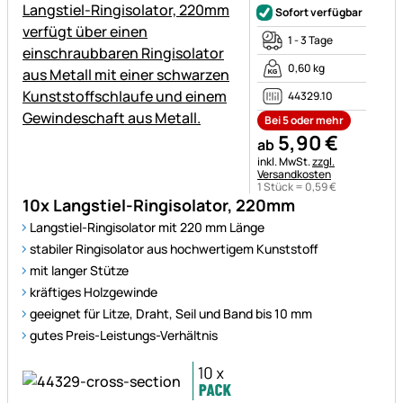
Sofort verfügbar
1 - 3 Tage
0,60 kg
44329.10
Bei 5 oder mehr
5
,
90
€
ab
Steuerhinweis:
inkl. MwSt.
zzgl.
Versandkosten
1 Stück =
0
,
59
€
10x Langstiel-Ringisolator, 220mm
Langstiel-Ringisolator mit 220 mm Länge
stabiler Ringisolator aus hochwertigem Kunststoff
mit langer Stütze
kräftiges Holzgewinde
geeignet für Litze, Draht, Seil und Band bis 10 mm
gutes Preis-Leistungs-Verhältnis