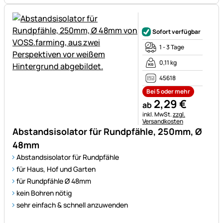
Noch keine Bewertungen ab
Sofort verfügbar
1 - 3 Tage
0,11 kg
45618
Bei 5 oder mehr
2
,
29
€
ab
Steuerhinweis:
inkl. MwSt.
zzgl.
Versandkosten
Abstandsisolator für Rundpfähle, 250mm, Ø
48mm
Abstandsisolator für Rundpfähle
für Haus, Hof und Garten
für Rundpfähle Ø 48mm
kein Bohren nötig
sehr einfach & schnell anzuwenden