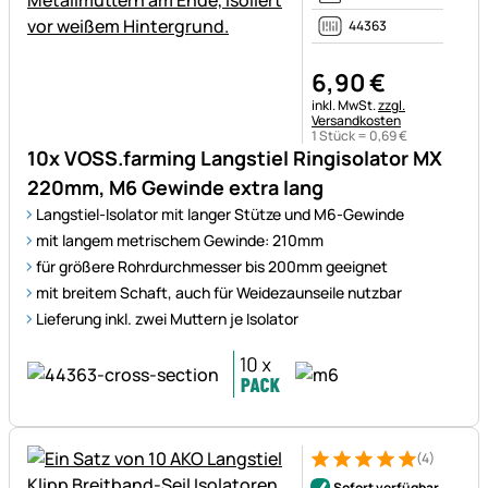
44363
6
,
90
€
Steuerhinweis:
inkl. MwSt.
zzgl.
Versandkosten
1 Stück =
0
,
69
€
10x VOSS.farming Langstiel Ringisolator MX
220mm, M6 Gewinde extra lang
Langstiel-Isolator mit langer Stütze und M6-Gewinde
mit langem metrischem Gewinde: 210mm
für größere Rohrdurchmesser bis 200mm geeignet
mit breitem Schaft, auch für Weidezaunseile nutzbar
Lieferung inkl. zwei Muttern je Isolator
(4)
Bewertung: 5 von 5 (4 Bewer
4 Bewertungen
Sofort verfügbar