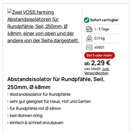
Noch keine Bewertungen ab
Sofort verfügbar
1 - 3 Tage
0,11 kg
45601
Bei 5 oder mehr
2
,
29
€
ab
Steuerhinweis:
inkl. MwSt.
zzgl.
Versandkosten
Abstandsisolator für Rundpfähle, Seil,
250mm, Ø 48mm
Abstandsisolator für Rundpfähle
sehr gut geeignet für Haus, Hof und Garten
für Rundpfähle mit Ø 48mm
kein Bohren nötig
einfach & schnell anzubauen