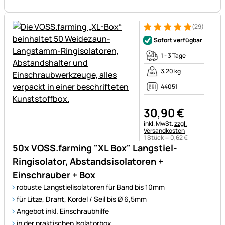
(29)
Bewertung: 5 von 5 (29 Bewe
29 Bewertungen
Sofort verfügbar
1 - 3 Tage
3,20 kg
44051
30
,
90
€
Steuerhinweis:
inkl. MwSt.
zzgl.
Versandkosten
1 Stück =
0
,
62
€
50x VOSS.farming "XL Box" Langstiel-
Ringisolator, Abstandsisolatoren +
Einschrauber + Box
robuste Langstielisolatoren für Band bis 10mm
für Litze, Draht, Kordel / Seil bis Ø 6,5mm
Angebot inkl. Einschraubhilfe
in der praktischen Isolatorbox