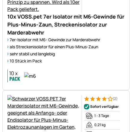
10x VOSS.pet 7er Isolator mit M6-Gewinde für
Plus-Minus-Zaun, Streckenisolator zur
Marderabwehr
7er-Isolator mit M6- Gewinde zur Marderabwehr
als Streckenisolator für einen Plus-Minus-Zaun
sehr stabil und langlebig
10 Stück im Pack
(2)
Bewertung: 4 von 5 (2 Bewer
2 Bewertungen
Sofort verfügbar
1 - 3 Tage
0,21 kg