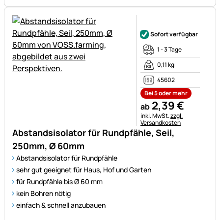
Noch keine Bewertungen ab
Sofort verfügbar
1 - 3 Tage
0,11 kg
45602
Bei 5 oder mehr
2
,
39
€
ab
Steuerhinweis:
inkl. MwSt.
zzgl.
Versandkosten
Abstandsisolator für Rundpfähle, Seil,
250mm, Ø 60mm
Abstandsisolator für Rundpfähle
sehr gut geeignet für Haus, Hof und Garten
für Rundpfähle bis Ø 60 mm
kein Bohren nötig
einfach & schnell anzubauen