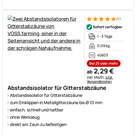
(5)
Bewertung: 5 von 5 (5 Bewer
5 Bewertungen
Sofort verfügbar
1 - 3 Tage
0,09 kg
45603
Bei 25 oder mehr
2
,
29
€
ab
Steuerhinweis:
inkl. MwSt.
zzgl.
Versandkosten
Abstandsisolator für Gitterstabzäune
Abstandsisolator für Gitterstabzäune
zum Einklippen in Metallgitterzäune bis Ø 10 mm
einfach, schnell und haltbar
ohne Werkzeug
direkt am Zaun zu befestigen