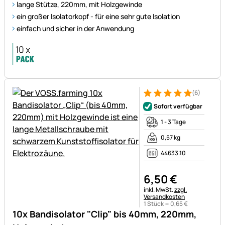
lange Stütze, 220mm, mit Holzgewinde
ein großer Isolatorkopf - für eine sehr gute Isolation
einfach und sicher in der Anwendung
(6)
Bewertung: 5 von 5 (6 Bewer
6 Bewertungen
Sofort verfügbar
1 - 3 Tage
0,57 kg
44633.10
6
,
50
€
Steuerhinweis:
inkl. MwSt.
zzgl.
Versandkosten
1 Stück =
0
,
65
€
10x Bandisolator "Clip" bis 40mm, 220mm,