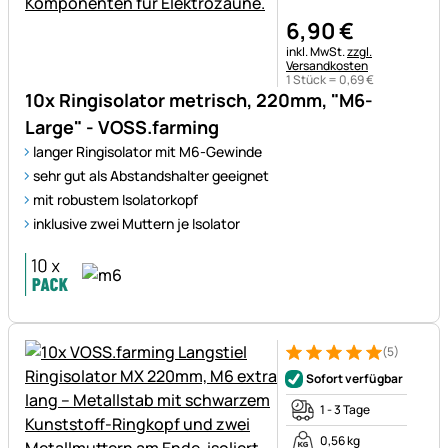
6
,
90
€
Steuerhinweis:
inkl. MwSt.
zzgl.
Versandkosten
1 Stück =
0
,
69
€
10x Ringisolator metrisch, 220mm, "M6-
Large" - VOSS.farming
langer Ringisolator mit M6-Gewinde
sehr gut als Abstandshalter geeignet
mit robustem Isolatorkopf
inklusive zwei Muttern je Isolator
(5)
Bewertung: 5 von 5 (5 Bewer
5 Bewertungen
Sofort verfügbar
1 - 3 Tage
0,56 kg