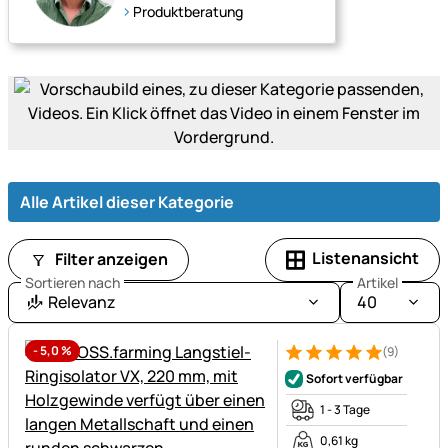
Produktberatung
Alle Artikel dieser Kategorie
Listenansicht
Filter anzeigen
Sortieren nach
Artikel
Relevanz
40
-
5,0
%
(9)
Bewertung: 5 von 5 (9 Bewer
9 Bewertungen
Sofort verfügbar
1 - 3 Tage
0,61 kg