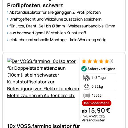
Profilpfosten, schwarz
Abstandsisolator für alle gängigen Z-Profilpfosten
Drahtgeflecht und Wildzäune zusätzlich absichern
für Litze, Draht, Seil bis Ø 8mm - Weidezaunband bis 13mm
aus hochwertigem UV-stabilen Kunststoff
einfache und schnelle Montage - kein Werkzeug nötig
(1)
Bewertung: 5 von 5 (1 Bewert
1 Bewertung
Sofort verfügbar
1 - 3 Tage
0,52 kg
45635
Bei 3 oder mehr
15
,
90
€
ab
Steuerhinweis:
inkl. MwSt.
zzgl.
Versandkosten
10x VOSS.farming Isolator für