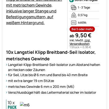
1 - 3 Tage
0,57 kg
44694
Bei 5 oder mehr
9
,
50
€
ab
Steuerhinweis:
inkl. MwSt.
zzgl.
Versandkosten
1 Stück =
0
,
95
€
10x Langstiel Klipp Breitband-Seil Isolator,
metrisches Gewinde
Langstiel-Klipp-Breitband-Seil-Isolator zum Abstand halten
an Hecken oder Zäunen
für Seil, Litze bis Ø 6 mm und Band bis 40 mm Breite
mit extra langer 19 cm Stütze
metrisches Gewinde 6 mm x 200 mm (M6)
Verschlussbügel hält das Leitermaterial sicher im Isolator