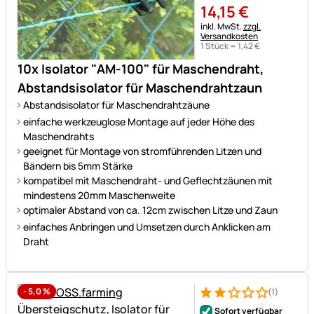
14
,
15
€
Steuerhinweis:
inkl. MwSt.
zzgl.
Versandkosten
1 Stück =
1
,
42
€
10x Isolator "AM-100" für Maschendraht,
Abstandsisolator für Maschendrahtzaun
Abstandsisolator für Maschendrahtzäune
einfache werkzeuglose Montage auf jeder Höhe des
Maschendrahts
geeignet für Montage von stromführenden Litzen und
Bändern bis 5mm Stärke
kompatibel mit Maschendraht- und Geflechtzäunen mit
mindestens 20mm Maschenweite
optimaler Abstand von ca. 12cm zwischen Litze und Zaun
einfaches Anbringen und Umsetzen durch Anklicken am
Draht
-
5,0
%
(1)
Bewertung: 2 von 5 (1 Bewert
1 Bewertung
Sofort verfügbar