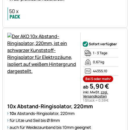
Noch keine Bewertungen ab
Sofort verfügbar
1 - 3 Tage
0,67 kg
44355.10
Bei 5 oder mehr
5
,
90
€
ab
Steuerhinweis:
inkl. MwSt.
zzgl.
Versandkosten
1 Stück =
0
,
59
€
10x Abstand-Ringisolator, 220mm
10x
Abstands-Ringisolator, 220mm
für Litze und Seil bis Ø 8mm
auch für Weidezaunband bis 10mm geeignet