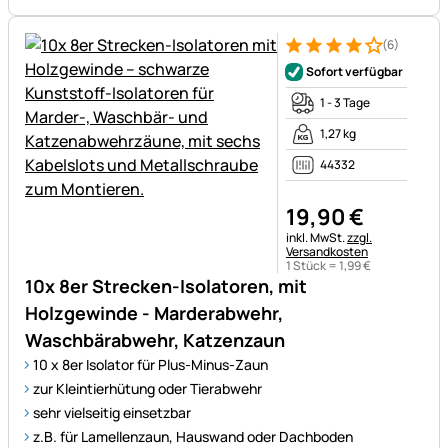
(6)
Bewertung: 4 von 5 (6 Bewer
6 Bewertungen
Sofort verfügbar
1 - 3 Tage
1,27 kg
44332
19
,
90
€
Steuerhinweis:
inkl. MwSt.
zzgl.
Versandkosten
1 Stück =
1
,
99
€
10x 8er Strecken-Isolatoren, mit
Holzgewinde - Marderabwehr,
Waschbärabwehr, Katzenzaun
10 x 8er Isolator für Plus-Minus-Zaun
zur Kleintierhütung oder Tierabwehr
sehr vielseitig einsetzbar
z.B. für Lamellenzaun, Hauswand oder Dachboden