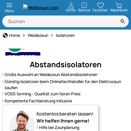
öffnen
Konto
Service
Favoriten
Warenkorb
Menu
Home
Weidezaun
Isolatoren
ISOLATOREN
Abstandsisolatoren
bewährt und belastbar
Große Auswahl an Weidezaun Abstandsisolatoren
Günstig Isolatoren beim Onlinefachhändler für den Elektrozaun
kaufen
VOSS.farming - Qualität zum fairen Preis
Kompetente Fachberatung inklusive
Kostenlos beraten lassen!
Wir helfen Ihnen gerne!
Hilfe bei Zaunplanung