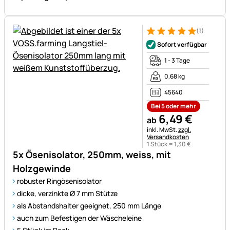
(1)
Bewertung: 5 von 5 (1 Bewert
1 Bewertung
Sofort verfügbar
1 - 3 Tage
0,68 kg
45640
Bei 5 oder mehr
6
,
49
€
ab
Steuerhinweis:
inkl. MwSt.
zzgl.
Versandkosten
1 Stück =
1
,
30
€
5x Ösenisolator, 250mm, weiss, mit
Holzgewinde
robuster Ringösenisolator
dicke, verzinkte Ø 7 mm Stütze
als Abstandshalter geeignet, 250 mm Länge
auch zum Befestigen der Wäscheleine