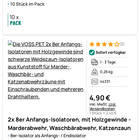
10 Stück im Pack
(3)
Bewertung: 4 von 5 (3 Bewer
3 Bewertungen
Sofort verfügbar
1 - 3 Tage
0,26 kg
44331
4
,
90
€
Steuerhinweis:
inkl. MwSt.
zzgl.
Versandkosten
1 Stück =
2
,
45
€
2x 8er Anfangs-Isolatoren, mit Holzgewinde -
Marderabwehr, Waschbärabwehr, Katzenzaun
8er-Isolator als Anfangs- / Endisolator