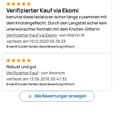
5 von 5
Verifizierter Kauf via Ekomi
benutze diese Isolatoren schon lange zusammen mit
dem Knotengeflecht. Durch den Langstiel sicher kein
unerwünschter Kontakt mit dem Knoten-Gitter\n
Verifizierter Kauf via Ekomi
- von Martin W.
verfasst am 19.12.2020 05:18:23
0 von 0
Kunden fanden diese Bewertung hilfreich.
5 von 5
Robust und gut
Verifizierter Kauf
- von Anonym
verfasst am 13.06.2016 20:41:32
0 von 0
Kunden fanden diese Bewertung hilfreich.
Alle Bewertungen anzeigen
Fußzeile