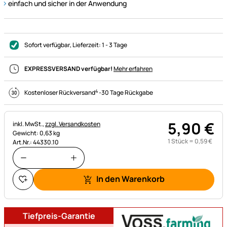
einfach und sicher in der Anwendung
Sofort verfügbar
, Lieferzeit:
1 - 3 Tage
EXPRESSVERSAND verfügbar!
Mehr erfahren
4
Kostenloser Rückversand
-
30 Tage Rückgabe
5
,
90
€
Steuerhinweis:
inkl. MwSt.,
zzgl. Versandkosten
Gewicht: 0,63 kg
1 Stück =
0
,
59
€
Art.Nr.: 44330.10
In den Warenkorb
Tiefpreis-Garantie