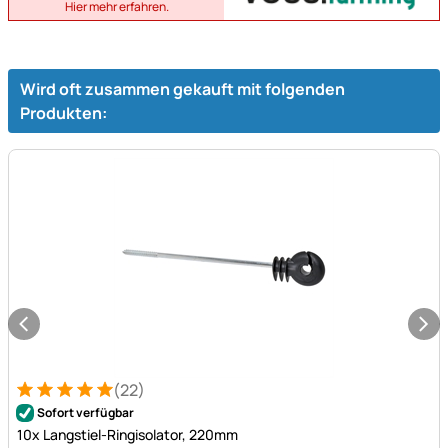
Hier mehr erfahren.
Wird oft zusammen gekauft mit folgenden
Produkten:
(22)
Bewertung: 5 von 5 (22 Bewertungen)
22 Bewertungen
Sofort verfügbar
10x Langstiel-Ringisolator, 220mm