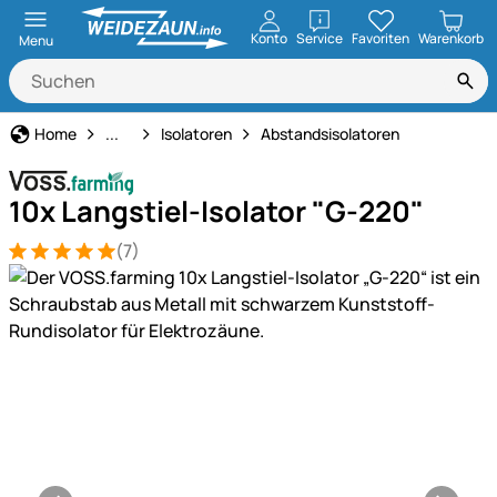
öffnen
Konto
Service
Favoriten
Warenkorb
Menu
Weidezaun
Home
...
Isolatoren
Abstandsisolatoren
10x Langstiel-Isolator "G-220"
(7)
Bewertung: 5 von 5 (7 Bewertungen)
7 Bewertungen
Produktgalerie