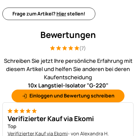
Frage zum Artikel?
Hier
stellen!
Bewertungen
(7)
Bewertung: 5 von 5 (7 Bewertungen)
7 Bewertungen
Schreiben Sie jetzt Ihre persönliche Erfahrung mit
diesem Artikel und helfen Sie anderen bei deren
Kaufentscheidung
10x Langstiel-Isolator "G-220"
Einloggen und Bewertung schreiben
5 von 5
Verifizierter Kauf via Ekomi
Top
Verifizierter Kauf via Ekomi
- von Alexandra H.