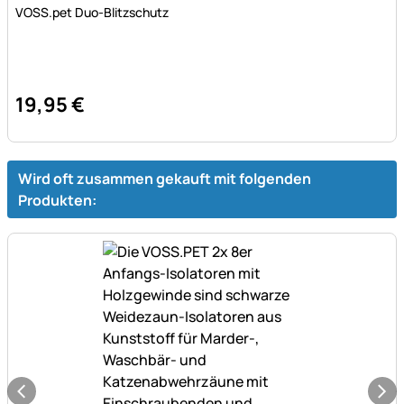
Bewertung: 5 von 5 (3 Bewertungen)
3 Bewertungen
VOSS.pet Duo-Blitzschutz
19
,
95
€
Wird oft zusammen gekauft mit folgenden
Produkten: