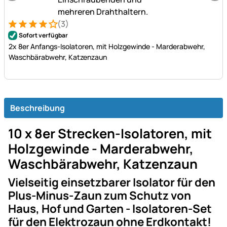
(3)
Bewertung: 4 von 5 (3 Bewertungen)
3 Bewertungen
Sofort verfügbar
2x 8er Anfangs-Isolatoren, mit Holzgewinde - Marderabwehr,
Waschbärabwehr, Katzenzaun
Beschreibung
10 x 8er Strecken-Isolatoren, mit
Holzgewinde - Marderabwehr,
Waschbärabwehr, Katzenzaun
Vielseitig einsetzbarer Isolator für den
Plus-Minus-Zaun zum Schutz von
Haus, Hof und Garten - Isolatoren-Set
für den Elektrozaun ohne Erdkontakt!