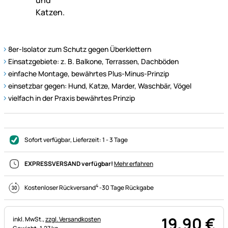
8er-Isolator zum Schutz gegen Überklettern
Einsatzgebiete: z. B. Balkone, Terrassen, Dachböden
einfache Montage, bewährtes Plus-Minus-Prinzip
einsetzbar gegen: Hund, Katze, Marder, Waschbär, Vögel
vielfach in der Praxis bewährtes Prinzip
Sofort verfügbar
, Lieferzeit:
1 - 3 Tage
EXPRESSVERSAND verfügbar!
Mehr erfahren
4
Kostenloser Rückversand
-
30 Tage Rückgabe
19
,
90
€
Steuerhinweis:
inkl. MwSt.,
zzgl. Versandkosten