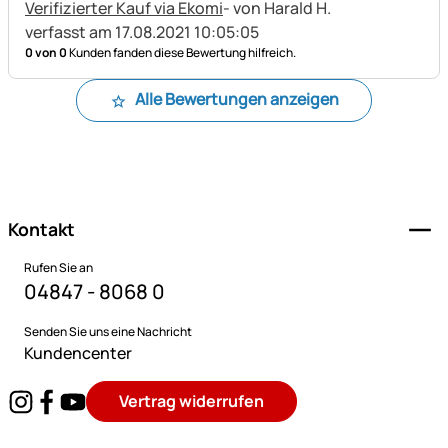
Verifizierter Kauf via Ekomi
- von Harald H.
verfasst am 17.08.2021 10:05:05
0 von 0
Kunden fanden diese Bewertung hilfreich.
Alle Bewertungen anzeigen
Fußzeile
Kontakt
Rufen Sie an
04847 - 8068 0
Senden Sie uns eine Nachricht
Kundencenter
Vertrag widerrufen