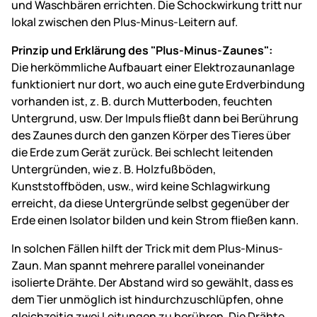
und Waschbären errichten. Die Schockwirkung tritt nur
lokal zwischen den Plus-Minus-Leitern auf.
Prinzip und Erklärung des "Plus-Minus-Zaunes":
Die herkömmliche Aufbauart einer Elektrozaunanlage
funktioniert nur dort, wo auch eine gute Erdverbindung
vorhanden ist, z. B. durch Mutterboden, feuchten
Untergrund, usw. Der Impuls fließt dann bei Berührung
des Zaunes durch den ganzen Körper des Tieres über
die Erde zum Gerät zurück. Bei schlecht leitenden
Untergründen, wie z. B. Holzfußböden,
Kunststoffböden, usw., wird keine Schlagwirkung
erreicht, da diese Untergründe selbst gegenüber der
Erde einen Isolator bilden und kein Strom fließen kann.
In solchen Fällen hilft der Trick mit dem Plus-Minus-
Zaun. Man spannt mehrere parallel voneinander
isolierte Drähte. Der Abstand wird so gewählt, dass es
dem Tier unmöglich ist hindurchzuschlüpfen, ohne
gleichzeitig zwei Leitungen zu berühren. Die Drähte