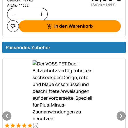
Gewicht: 1,27 kg
1 Stück =
1
,
99
€
Art.Nr.: 44332
In den Warenkorb
Passendes Zubehör
(3)