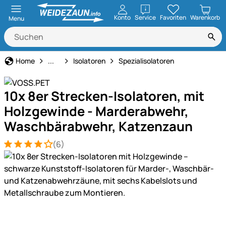
öffnen
Konto
Service
Favoriten
Warenkorb
Menu
Weidezaun
Home
...
Isolatoren
Spezialisolatoren
10x 8er Strecken-Isolatoren, mit
Holzgewinde - Marderabwehr,
Waschbärabwehr, Katzenzaun
(6)
Bewertung: 4 von 5 (6 Bewertungen)
6 Bewertungen
Produktgalerie