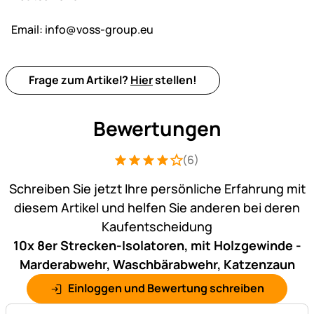
Email:
info@voss-group.eu
Frage zum Artikel?
Hier
stellen!
Bewertungen
(6)
Bewertung: 4 von 5 (6 Bewertungen)
6 Bewertungen
Schreiben Sie jetzt Ihre persönliche Erfahrung mit
diesem Artikel und helfen Sie anderen bei deren
Kaufentscheidung
10x 8er Strecken-Isolatoren, mit Holzgewinde -
Marderabwehr, Waschbärabwehr, Katzenzaun
Einloggen und Bewertung schreiben