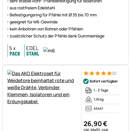
sehr stabile Rohr- Pfahlbefestigung für Isolatoren
aus rostfreiem Edelstahl
Befestigungsring für Pfähle mit Ø 35 bis 70 mm
geeignet für M6-Gewinde
kein Anbohren von Rohren oder Pfählen
zusätzlicher Schutz der Pfähle dank Gummieinlage
(2)
Bewertung: 5 von 5 (2 Bewer
2 Bewertungen
Sofort verfügbar
1 - 3 Tage
1,16 kg
44441
26
,
90
€
Steuerhinweis:
inkl. MwSt.
zzgl.