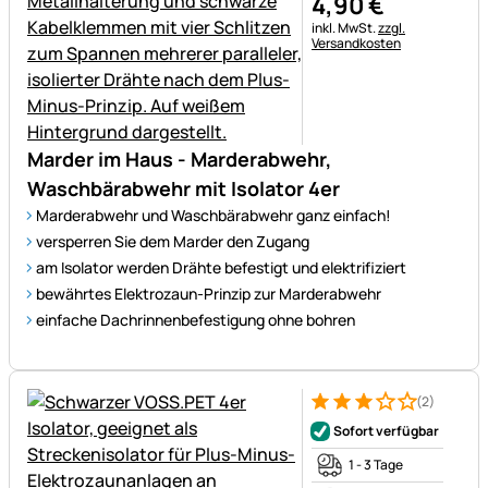
4
,
90
€
Steuerhinweis:
inkl. MwSt.
zzgl.
Versandkosten
Marder im Haus - Marderabwehr,
Waschbärabwehr mit Isolator 4er
Marderabwehr und Waschbärabwehr ganz einfach!
versperren Sie dem Marder den Zugang
am Isolator werden Drähte befestigt und elektrifiziert
bewährtes Elektrozaun-Prinzip zur Marderabwehr
einfache Dachrinnenbefestigung ohne bohren
(2)
Bewertung: 3 von 5 (2 Bewer
2 Bewertungen
Sofort verfügbar
1 - 3 Tage