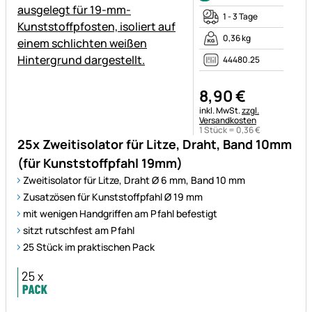
1 - 3 Tage
0,36 kg
44480.25
8
,
90
€
Steuerhinweis:
inkl. MwSt.
zzgl.
Versandkosten
1 Stück =
0
,
36
€
25x Zweitisolator für Litze, Draht, Band 10mm
(für Kunststoffpfahl 19mm)
Zweitisolator für Litze, Draht Ø 6 mm, Band 10 mm
Zusatzösen für Kunststoffpfahl Ø 19 mm
mit wenigen Handgriffen am Pfahl befestigt
sitzt rutschfest am Pfahl
25 Stück im praktischen Pack