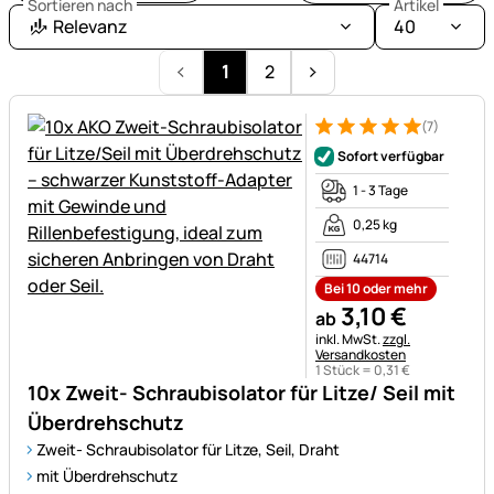
Sortieren nach
Artikel
Relevanz
40
1
2
(7)
Bewertung: 5 von 5 (7 Bewer
7 Bewertungen
Sofort verfügbar
1 - 3 Tage
0,25 kg
44714
Bei 10 oder mehr
3
,
10
€
ab
Steuerhinweis:
inkl. MwSt.
zzgl.
Versandkosten
1 Stück =
0
,
31
€
10x Zweit- Schraubisolator für Litze/ Seil mit
Überdrehschutz
Zweit- Schraubisolator für Litze, Seil, Draht
mit Überdrehschutz