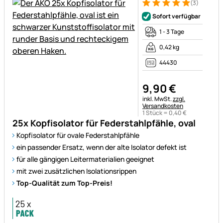
(3)
Bewertung: 5 von 5 (3 Bewer
3 Bewertungen
Sofort verfügbar
1 - 3 Tage
0,42 kg
44430
9
,
90
€
Steuerhinweis:
inkl. MwSt.
zzgl.
Versandkosten
1 Stück =
0
,
40
€
25x Kopfisolator für Federstahlpfähle, oval
Kopfisolator für ovale Federstahlpfähle
ein passender Ersatz, wenn der alte Isolator defekt ist
für alle gängigen Leitermaterialien geeignet
mit zwei zusätzlichen Isolationsrippen
Top-Qualität zum Top-Preis!