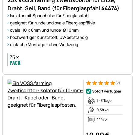
Draht, Seil, Band (für Fiberglaspfahl 44474)
Isolator mit Spannhülse für Fiberglaspfahl
geeignet für runde und ovale Fiberglaspfähle
ovale: 10 x 8mm und runde: Ø 10mm
hochwertiger Kunststoff, UV-betständig
einfache Montage - ohne Werkzeug
(2)
Bewertung: 5 von 5 (2 Bewer
2 Bewertungen
Sofort verfügbar
1 - 3 Tage
0,38 kg
44476
10
,
90
€