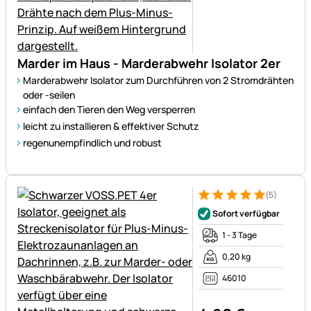
Marder im Haus - Marderabwehr Isolator 2er
Marderabwehr Isolator zum Durchführen von 2 Stromdrähten
oder -seilen
einfach den Tieren den Weg versperren
leicht zu installieren & effektiver Schutz
regenunempfindlich und robust
(5)
Bewertung: 5 von 5 (5 Bewer
5 Bewertungen
Sofort verfügbar
1 - 3 Tage
0,20 kg
46010