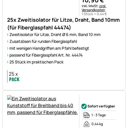
Steuerhinweis:
inkl. MwSt.
zzgl.
Versandkosten
1 Stück =
0
,
44
€
25x Zweitisolator für Litze, Draht, Band 10mm
(für Fiberglaspfahl 44474)
Zweitisolator für Litze, Draht Ø 6 mm, Band 10 mm
Zusatzösen für runden Fiberglaspfahl
mit wenigen Handgriffen am Pfahl befestigt
passend für Fiberglaspfahl Art. Nr. 44474
25 Stück im praktischen Pack
Noch keine Bewertungen ab
Sofort verfügbar
1 - 3 Tage
0,44 kg