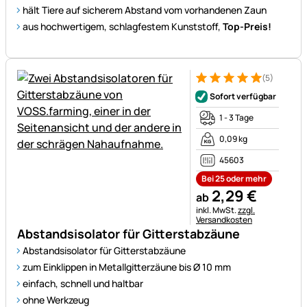
hält Tiere auf sicherem Abstand vom vorhandenen Zaun
aus hochwertigem, schlagfestem Kunststoff,
Top-Preis!
(5)
Bewertung: 5 von 5 (5 Bewer
5 Bewertungen
Sofort verfügbar
1 - 3 Tage
0,09 kg
45603
Bei 25 oder mehr
2
,
29
€
ab
Steuerhinweis:
inkl. MwSt.
zzgl.
Versandkosten
Abstandsisolator für Gitterstabzäune
Abstandsisolator für Gitterstabzäune
zum Einklippen in Metallgitterzäune bis Ø 10 mm
einfach, schnell und haltbar
ohne Werkzeug