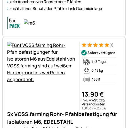
kein Anbohren von Rohren oder Pfählen
zusätzlicher Schutz der Pfähle dank Gummieinlage
(1)
Bewertung: 5 von 5 (1 Bewert
1 Bewertung
Sofort verfügbar
1 - 3 Tage
0,43 kg
45611
13
,
90
€
Steuerhinweis:
inkl. MwSt.
zzgl.
Versandkosten
1 Stück =
2
,
78
€
5x VOSS.farming Rohr- Pfahlbefestigung für
Isolatoren M6, EDELSTAHL