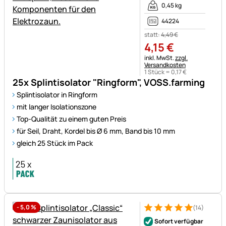
0,45 kg
44224
statt:
4
,
49
€
4
,
15
€
Steuerhinweis:
inkl. MwSt.
zzgl.
Versandkosten
1 Stück =
0
,
17
€
25x Splintisolator "Ringform", VOSS.farming
Splintisolator in Ringform
mit langer Isolationszone
Top-Qualität zu einem guten Preis
für Seil, Draht, Kordel bis Ø 6 mm, Band bis 10 mm
gleich 25 Stück im Pack
-
5,0
%
(14)
Bewertung: 5 von 5 (14 Bewe
14 Bewertungen
Sofort verfügbar