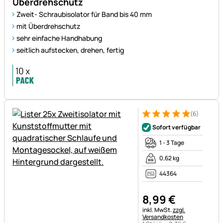
Überdrehschutz
Zweit- Schraubisolator für Band bis 40 mm
mit Überdrehschutz
sehr einfache Handhabung
seitlich aufstecken, drehen, fertig
(6)
Bewertung: 5 von 5 (6 Bewer
6 Bewertungen
Sofort verfügbar
1 - 3 Tage
0,62 kg
44364
8
,
99
€
Steuerhinweis:
inkl. MwSt.
zzgl.
Versandkosten