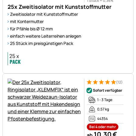
1 Stück =
0
,
36
€
25x Zweitisolator mit Kunststoffmutter
Zweitisolator mit Kunststoffmutter
mit Kontermutter
für Pfähle bis Ø 12 mm
einfach weitere Leiterreihen anlegen
25 Stück im preisgünstigen Pack
(12)
Bewertung: 5 von 5 (12 Bewe
12 Bewertungen
Sofort verfügbar
1 - 3 Tage
0,57 kg
44354
Bei 4 oder mehr
10
,
30
€
ab