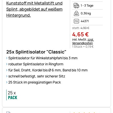
1 - 3 Tage
0,36 kg
44371
statt:
4
,
90
€
4
,
65
€
Steuerhinweis:
inkl. MwSt.
zzgl.
Versandkosten
1 Stück =
0
,
19
€
25x Splintisolator "Classic"
Splintisolator für Winkelstahlpfahl bis 3 mm
robuster Splintisolator in Ringform
für Seil, Draht, Kordel bis Ø 6 mm, Band bis 10 mm
schnell befestigt, sehr sicherer Sitz
25 Stück im preisgünstigen Pack