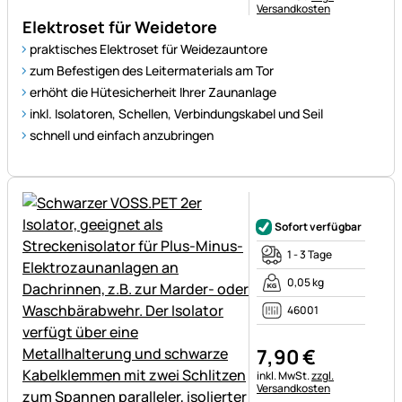
Versandkosten
Elektroset für Weidetore
praktisches Elektroset für Weidezauntore
zum Befestigen des Leitermaterials am Tor
erhöht die Hütesicherheit Ihrer Zaunanlage
inkl. Isolatoren, Schellen, Verbindungskabel und Seil
schnell und einfach anzubringen
Noch keine Bewertungen ab
Sofort verfügbar
1 - 3 Tage
0,05 kg
46001
7
,
90
€
Steuerhinweis:
inkl. MwSt.
zzgl.
Versandkosten