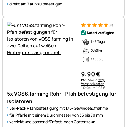
direkt am Zaun zu befestigen
(8)
Bewertung: 5 von 5 (8 Bewer
8 Bewertungen
Sofort verfügbar
1 - 3 Tage
0,46 kg
44335.5
9
,
90
€
Steuerhinweis:
inkl. MwSt.
zzgl.
Versandkosten
1 Stück =
1
,
98
€
5x VOSS.farming Rohr- Pfahlbefestigung für
Isolatoren
5er-Pack Pfahlbefestigung mit M6-Gewindeaufnahme
für Pfähle mit einem Durchmesser von 35 bis 70 mm
verzinkt und passend für fast jeden Gartenzaun