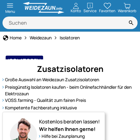
öffnen
Konto
Service
Favoriten
Warenkorb
Menu
Home
Weidezaun
Isolatoren
ISOLATOREN
Zusatzisolatoren
bewährt und belastbar
Große Auswahl an Weidezaun Zusatzisolatoren
Preisgünstig Isolatoren kaufen - beim Onlinefachhändler für den
Elektrozaun
VOSS.farming - Qualität zum fairen Preis
Kompetente Fachberatung inklusive
Kostenlos beraten lassen!
Wir helfen Ihnen gerne!
Hilfe bei Zaunplanung