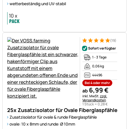
wetterbeständig und UV-stabil
(19)
Bewertung: 5 von 5 (19 Bewe
19 Bewertungen
Sofort verfügbar
1 - 3 Tage
0,06 kg
44496
Bei 4 oder mehr
6
,
99
€
ab
Steuerhinweis:
inkl. MwSt.
zzgl.
Versandkosten
1 Stück =
0
,
28
€
25x Zusatzisolator für Ovale Fiberglaspfähle
Zusatzisolator für ovale & runde Fiberglaspfähle
ovale: 10 x 8mm und runde: Ø 10mm