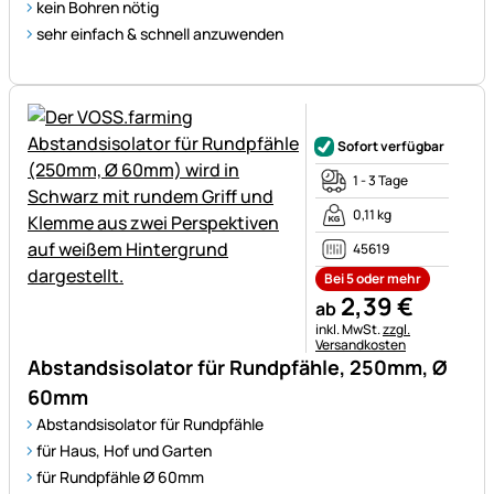
kein Bohren nötig
sehr einfach & schnell anzuwenden
Noch keine Bewertungen ab
Sofort verfügbar
1 - 3 Tage
0,11 kg
45619
Bei 5 oder mehr
2
,
39
€
ab
Steuerhinweis:
inkl. MwSt.
zzgl.
Versandkosten
Abstandsisolator für Rundpfähle, 250mm, Ø
60mm
Abstandsisolator für Rundpfähle
für Haus, Hof und Garten
für Rundpfähle Ø 60mm