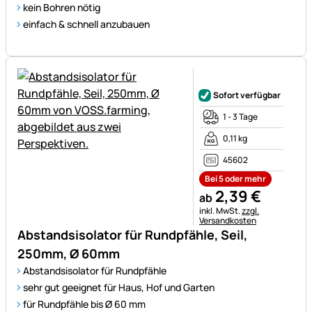
kein Bohren nötig
einfach & schnell anzubauen
Noch keine Bewertungen ab
Sofort verfügbar
1 - 3 Tage
0,11 kg
45602
Bei 5 oder mehr
2
,
39
€
ab
Steuerhinweis:
inkl. MwSt.
zzgl.
Versandkosten
Abstandsisolator für Rundpfähle, Seil,
250mm, Ø 60mm
Abstandsisolator für Rundpfähle
sehr gut geeignet für Haus, Hof und Garten
für Rundpfähle bis Ø 60 mm