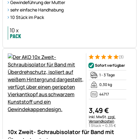
Gewindeführung der Mutter
sehr einfache Handhabung
10 Stück im Pack
(3)
Bewertung: 5 von 5 (3 Bewer
3 Bewertungen
Sofort verfügbar
1 - 3 Tage
0,30 kg
44717
3
,
49
€
Steuerhinweis:
inkl. MwSt.
zzgl.
Versandkosten
1 Stück =
0
,
35
€
10x Zweit- Schraubisolator für Band mit