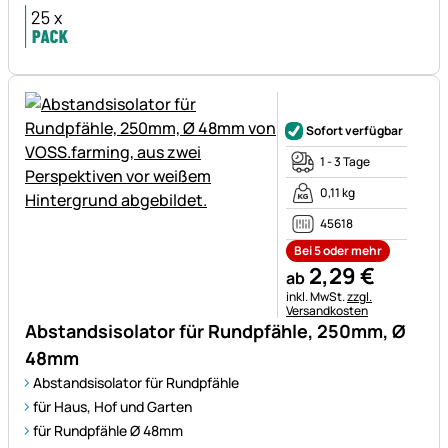
Noch keine Bewertungen ab
Sofort verfügbar
1 - 3 Tage
0,11 kg
45618
Bei 5 oder mehr
2
,
29
€
ab
Steuerhinweis:
inkl. MwSt.
zzgl.
Versandkosten
Abstandsisolator für Rundpfähle, 250mm, Ø
48mm
Abstandsisolator für Rundpfähle
für Haus, Hof und Garten
für Rundpfähle Ø 48mm