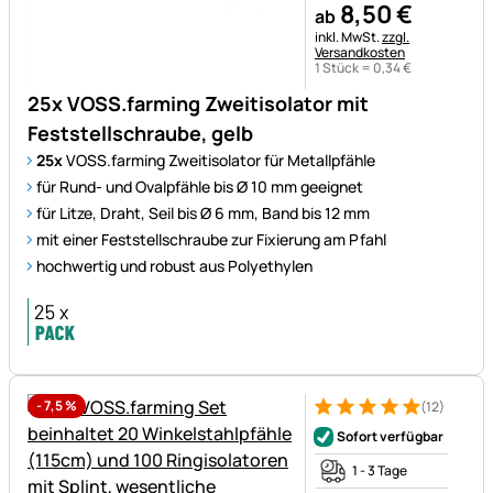
8
,
50
€
ab
Steuerhinweis:
inkl. MwSt.
zzgl.
Versandkosten
1 Stück =
0
,
34
€
25x VOSS.farming Zweitisolator mit
Feststellschraube, gelb
25x
VOSS.farming Zweitisolator für Metallpfähle
für Rund- und Ovalpfähle bis Ø 10 mm geeignet
für Litze, Draht, Seil bis Ø 6 mm, Band bis 12 mm
mit einer Feststellschraube zur Fixierung am Pfahl
hochwertig und robust aus Polyethylen
-
7,5
%
(12)
Bewertung: 5 von 5 (12 Bewe
12 Bewertungen
Sofort verfügbar
1 - 3 Tage