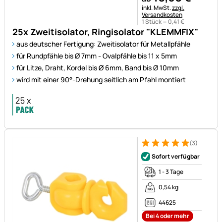
Steuerhinweis:
inkl. MwSt.
zzgl.
Versandkosten
1 Stück =
0
,
41
€
25x Zweitisolator, Ringisolator "KLEMMFIX"
aus deutscher Fertigung: Zweitisolator für Metallpfähle
für Rundpfähle bis Ø 7mm - Ovalpfähle bis 11 x 5mm
für Litze, Draht, Kordel bis Ø 6mm, Band bis Ø 10mm
wird mit einer 90°-Drehung seitlich am Pfahl montiert
(3)
Bewertung: 5 von 5 (3 Bewer
3 Bewertungen
Sofort verfügbar
1 - 3 Tage
0,54 kg
44625
Bei 4 oder mehr