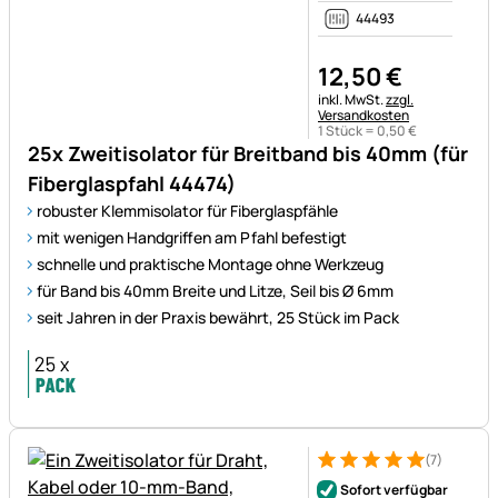
44493
12
,
50
€
Steuerhinweis:
inkl. MwSt.
zzgl.
Versandkosten
1 Stück =
0
,
50
€
25x Zweitisolator für Breitband bis 40mm (für
Fiberglaspfahl 44474)
robuster Klemmisolator für Fiberglaspfähle
mit wenigen Handgriffen am Pfahl befestigt
schnelle und praktische Montage ohne Werkzeug
für Band bis 40mm Breite und Litze, Seil bis Ø 6mm
seit Jahren in der Praxis bewährt, 25 Stück im Pack
(7)
Bewertung: 5 von 5 (7 Bewer
7 Bewertungen
Sofort verfügbar