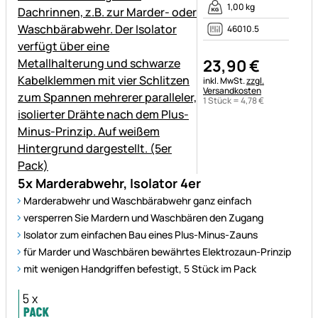
1,00 kg
46010.5
23
,
90
€
Steuerhinweis:
inkl. MwSt.
zzgl.
Versandkosten
1 Stück =
4
,
78
€
5x Marderabwehr, Isolator 4er
Marderabwehr und Waschbärabwehr ganz einfach
versperren Sie Mardern und Waschbären den Zugang
Isolator zum einfachen Bau eines Plus-Minus-Zauns
für Marder und Waschbären bewährtes Elektrozaun-Prinzip
mit wenigen Handgriffen befestigt, 5 Stück im Pack