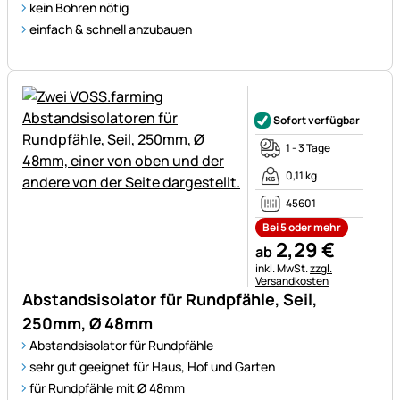
kein Bohren nötig
einfach & schnell anzubauen
Noch keine Bewertungen ab
Sofort verfügbar
1 - 3 Tage
0,11 kg
45601
Bei 5 oder mehr
2
,
29
€
ab
Steuerhinweis:
inkl. MwSt.
zzgl.
Versandkosten
Abstandsisolator für Rundpfähle, Seil,
250mm, Ø 48mm
Abstandsisolator für Rundpfähle
sehr gut geeignet für Haus, Hof und Garten
für Rundpfähle mit Ø 48mm