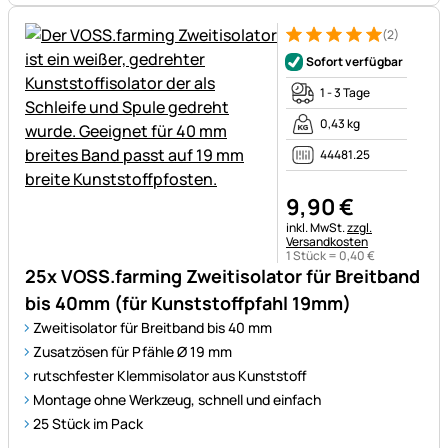
(2)
Bewertung: 5 von 5 (2 Bewer
2 Bewertungen
Sofort verfügbar
1 - 3 Tage
0,43 kg
44481.25
9
,
90
€
Steuerhinweis:
inkl. MwSt.
zzgl.
Versandkosten
1 Stück =
0
,
40
€
25x VOSS.farming Zweitisolator für Breitband
bis 40mm (für Kunststoffpfahl 19mm)
Zweitisolator für Breitband bis 40 mm
Zusatzösen für Pfähle Ø 19 mm
rutschfester Klemmisolator aus Kunststoff
Montage ohne Werkzeug, schnell und einfach
25 Stück im Pack