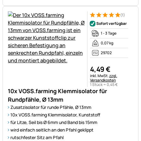
(1)
Bewertung: 5 von 5 (1 Bewert
1 Bewertung
Sofort verfügbar
1 - 3 Tage
0,07 kg
29702
4
,
49
€
Steuerhinweis:
inkl. MwSt.
zzgl.
Versandkosten
1 Stück =
0
,
45
€
10x VOSS.farming Klemmisolator für
Rundpfähle, Ø 13mm
Zusatzisolator für runde Pfähle, Ø 13mm
10x VOSS.farming Klemmisolator, Kunststoff
für Litze, Seil bis Ø 6mm und Band bis 15mm
wird einfach seitlich an den Pfahl geklippt
rutschfester Sitz am Pfahl