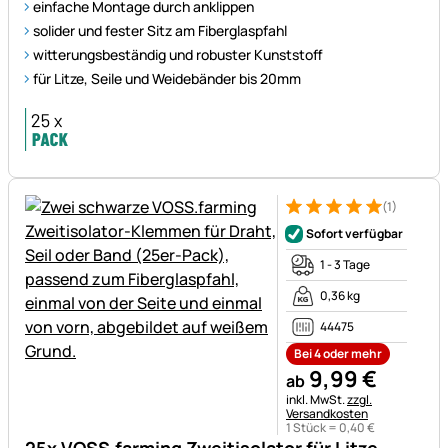
einfache Montage durch anklippen
solider und fester Sitz am Fiberglaspfahl
witterungsbeständig und robuster Kunststoff
für Litze, Seile und Weidebänder bis 20mm
(1)
Bewertung: 5 von 5 (1 Bewert
1 Bewertung
Sofort verfügbar
1 - 3 Tage
0,36 kg
44475
Bei 4 oder mehr
9
,
99
€
ab
Steuerhinweis:
inkl. MwSt.
zzgl.
Versandkosten
1 Stück =
0
,
40
€
25x VOSS.farming Zweitisolator für Litze,