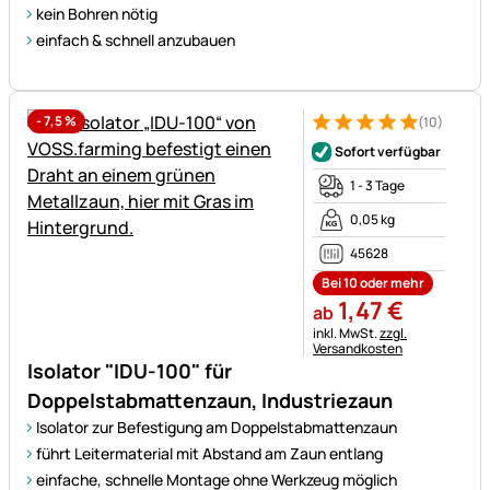
kein Bohren nötig
einfach & schnell anzubauen
-
7,5
%
(10)
Bewertung: 5 von 5 (10 Bewe
10 Bewertungen
Sofort verfügbar
1 - 3 Tage
0,05 kg
45628
Bei 10 oder mehr
1
,
47
€
ab
Steuerhinweis:
inkl. MwSt.
zzgl.
Versandkosten
Isolator "IDU-100" für
Doppelstabmattenzaun, Industriezaun
Isolator zur Befestigung am Doppelstabmattenzaun
führt Leitermaterial mit Abstand am Zaun entlang
einfache, schnelle Montage ohne Werkzeug möglich