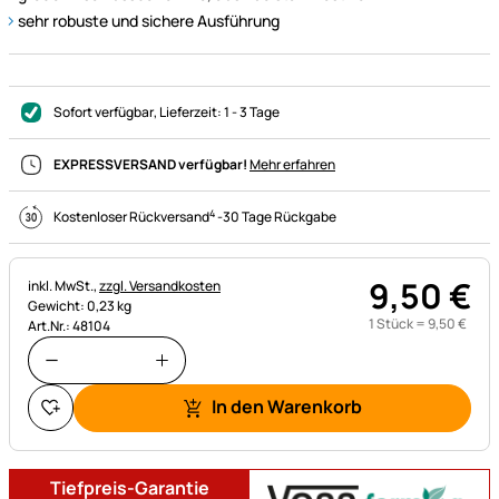
sehr robuste und sichere Ausführung
Sofort verfügbar
, Lieferzeit:
1 - 3 Tage
EXPRESSVERSAND verfügbar!
Mehr erfahren
4
Kostenloser Rückversand
-
30 Tage Rückgabe
9
,
50
€
Steuerhinweis:
inkl. MwSt.,
zzgl. Versandkosten
Gewicht: 0,23 kg
1 Stück =
9
,
50
€
Art.Nr.: 48104
In den Warenkorb
Tiefpreis-Garantie