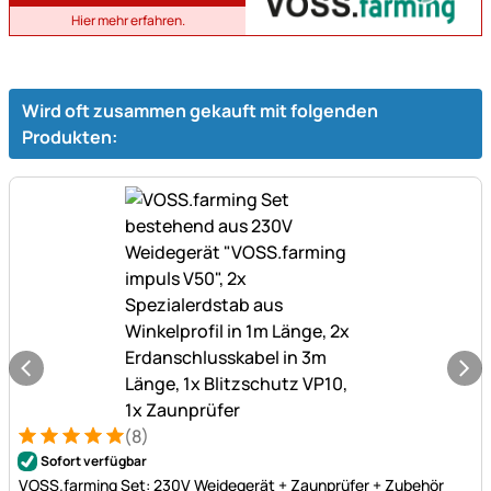
Hier mehr erfahren.
Wird oft zusammen gekauft mit folgenden
Produkten:
(8)
Bewertung: 5 von 5 (8 Bewertungen)
8 Bewertungen
Sofort verfügbar
VOSS.farming Set: 230V Weidegerät + Zaunprüfer + Zubehör