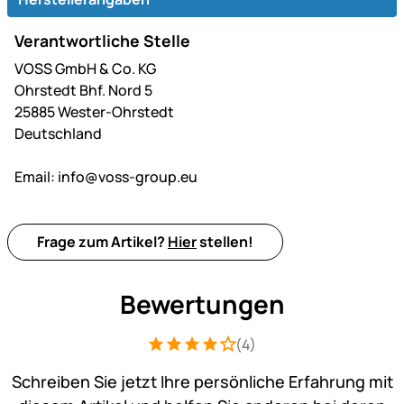
Verantwortliche Stelle
VOSS GmbH & Co. KG
Ohrstedt Bhf. Nord 5
25885 Wester-Ohrstedt
Deutschland
Email:
info@voss-group.eu
Frage zum Artikel?
Hier
stellen!
Bewertungen
(4)
Bewertung: 4 von 5 (4 Bewertungen)
4 Bewertungen
Schreiben Sie jetzt Ihre persönliche Erfahrung mit