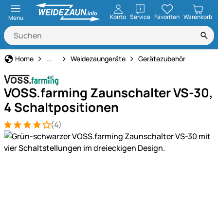
öffnen
Konto
Service
Favoriten
Warenkorb
Menu
Weidezaun
Home
...
Weidezaungeräte
Gerätezubehör
VOSS.farming Zaunschalter VS-30,
4 Schaltpositionen
(4)
Bewertung: 4 von 5 (4 Bewertungen)
4 Bewertungen
Produktgalerie