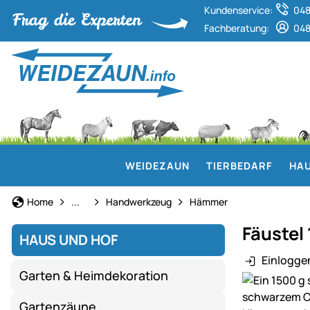
Kundenservice:
048
Fachberatung:
048
WEIDEZAUN
TIERBEDARF
HAU
Werkzeug & Werkstatt
Home
...
Handwerkzeug
Hämmer
Fäustel
HAUS UND HOF
Einlogge
Garten & Heimdekoration
Produktgaler
Gartenzäune