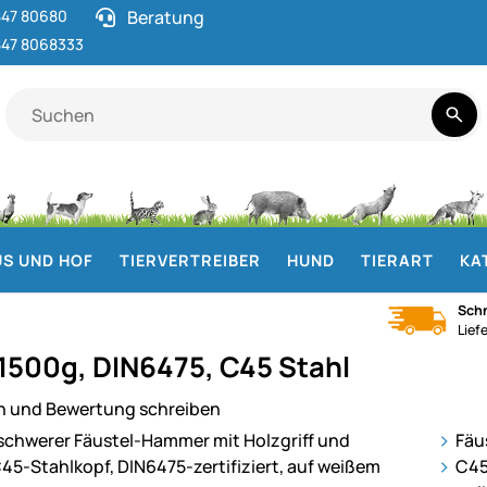
47 80680
Beratung
47 8068333
S UND HOF
TIERVERTREIBER
HUND
TIERART
KA
Schn
Lief
 1500g, DIN6475, C45 Stahl
n und Bewertung schreiben
ie
Fäu
C45