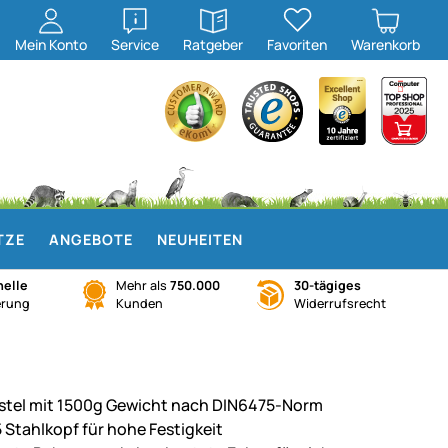
öffnen
öffnen
Mein
Konto
Service
Ratgeber
Favoriten
Warenkorb
TZE
ANGEBOTE
NEUHEITEN
elle
Mehr als
750.000
30-tägiges
erung
Kunden
Widerrufsrecht
stel mit 1500g Gewicht nach DIN6475-Norm
 Stahlkopf für hohe Festigkeit