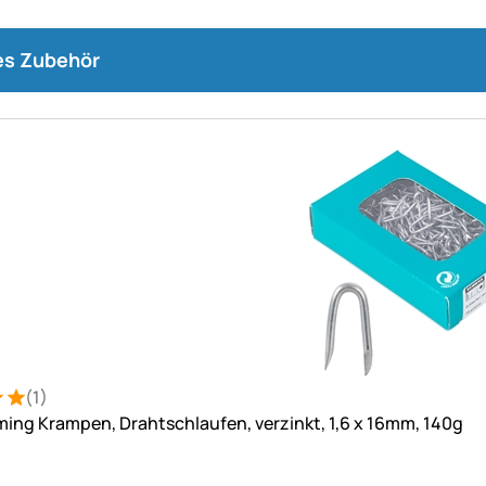
s Zubehör
(1)
: 5 von 5 (1 Bewertungen)
ung
ing Krampen, Drahtschlaufen, verzinkt, 1,6 x 16mm, 140g