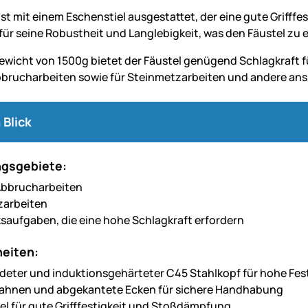
ist mit einem Eschenstiel ausgestattet, der eine gute Grifff
 für seine Robustheit und Langlebigkeit, was den Fäustel z
ewicht von 1500g bietet der Fäustel genügend Schlagkraft f
brucharbeiten sowie für Steinmetzarbeiten und andere an
 Blick
gsgebiete:
Abbrucharbeiten
zarbeiten
aufgaben, die eine hohe Schlagkraft erfordern
eiten:
eter und induktionsgehärteter C45 Stahlkopf für hohe Fest
Bahnen und abgekantete Ecken für sichere Handhabung
el für gute Grifffestigkeit und Stoßdämpfung