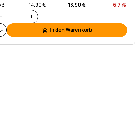
statt:
Rabat
 3
14,
90
€
13,
90
€
6,7
%
In den Warenkorb