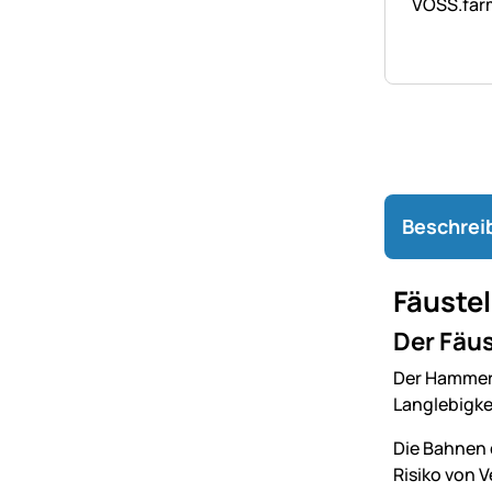
VOSS.farm
Beschrei
Fäustel
Der Fäus
Der Hammer 
Langlebigkei
Die Bahnen 
Risiko von 