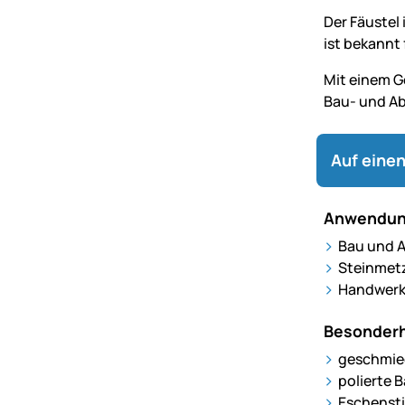
Der Fäustel 
ist bekannt
Mit einem G
Bau- und Ab
Auf einen
Anwendun
Bau und 
Steinmet
Handwerks
Besonderh
geschmied
polierte 
Eschensti