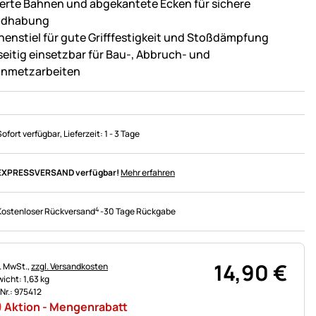
ierte Bahnen und abgekantete Ecken für sichere
ndhabung
henstiel für gute Grifffestigkeit und Stoßdämpfung
lseitig einsetzbar für Bau-, Abbruch- und
inmetzarbeiten
Sofort verfügbar
, Lieferzeit:
1 - 3 Tage
EXPRESSVERSAND verfügbar!
Mehr erfahren
4
Kostenloser Rückversand
-
30 Tage Rückgabe
14
,
90
€
uerhinweis:
l. MwSt.,
zzgl. Versandkosten
icht: 1,63 kg
.Nr.: 975412
Aktion - Mengenrabatt