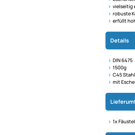
vielseitig
robuste K
erfüllt h
Details
DIN 6475
1500g
C45 Stah
mit Esche
Lieferum
1x Fäuste