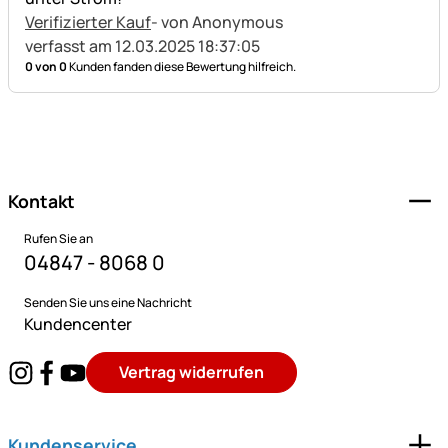
Verifizierter Kauf
- von Anonymous
verfasst am 12.03.2025 18:37:05
0 von 0
Kunden fanden diese Bewertung hilfreich.
Fußzeile
Kontakt
Rufen Sie an
04847 - 8068 0
Senden Sie uns eine Nachricht
Kundencenter
Vertrag widerrufen
Kundenservice