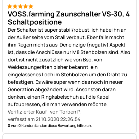
5 von 5
VOSS.farming Zaunschalter VS-30, 4
Schaltpositione
Der Schalter ist super stabil/robust, ich habe ihn an
der Außenseite vom Stall verbaut. Ebenfalls macht
ihm Regen nichts aus. Der einzige (negativ) Aspekt
ist, dass die Anschlüsse nur M8 Stehbolzen sind. Also
dort ist nicht zusätzlich wie von Bsp. von
Weidezaungeräten bisher bekannt, ein
eingelassenes Loch im Stehbolzen um den Draht zu
befestigen. Es wäre super wenn das noch in neuer
Generation abgeändert wird. Ansonsten daran
denken, einen Ringkabelschuh auf die Kabel
aufzupressen, die man verwenden möchte.
Verifizierter Kauf
- von Torben P.
verfasst am 21.10.2020 22:26:54
0 von 0
Kunden fanden diese Bewertung hilfreich.