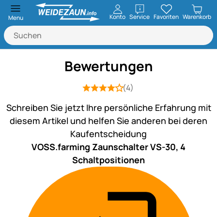
öffnen
Konto
Service
Favoriten
Warenkorb
Menu
Bewertungen
(4)
Bewertung: 4 von 5 (4 Bewertungen)
4 Bewertungen
Schreiben Sie jetzt Ihre persönliche Erfahrung mit
diesem Artikel und helfen Sie anderen bei deren
Kaufentscheidung
VOSS.farming Zaunschalter VS-30, 4
Schaltpositionen