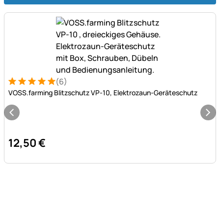
(6)
Bewertung: 5 von 5 (6 Bewertungen)
6 Bewertungen
VOSS.farming Blitzschutz VP-10, Elektrozaun-Geräteschutz
12
,
50
€