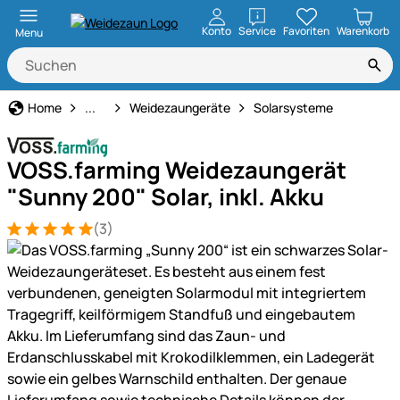
öffnen
Konto
Service
Favoriten
Warenkorb
Menu
Weidezaun
Home
...
Weidezaungeräte
Solarsysteme
VOSS.farming Weidezaungerät
"Sunny 200" Solar, inkl. Akku
(3)
Bewertung: 5 von 5 (3 Bewertungen)
3 Bewertungen
Produktgalerie