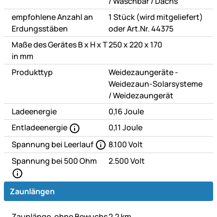
oder
oder
/
Waschbär
/
Dachs
empfohlene Anzahl an
1 Stück (wird mitgeliefert)
Erdungsstäben
oder Art.Nr. 44375
Maße des Gerätes B x H x T
250 x 220 x 170
in mm
Produkttyp
Weidezaungeräte -
Weidezaun-Solarsysteme
oder
/
Weidezaungerät
Ladeenergie
0,16 Joule
Entladeenergie
0,11 Joule
Spannung bei Leerlauf
8.100 Volt
Spannung bei 500 Ohm
2.500 Volt
Zaunlängen
Zaunlänge, ohne Bewuchs
2,2 km