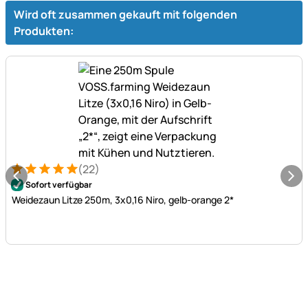
Wird oft zusammen gekauft mit folgenden
Produkten:
(22)
Bewertung: 5 von 5 (22 Bewertungen)
22 Bewertungen
Sofort verfügbar
Weidezaun Litze 250m, 3x0,16 Niro, gelb-orange 2*