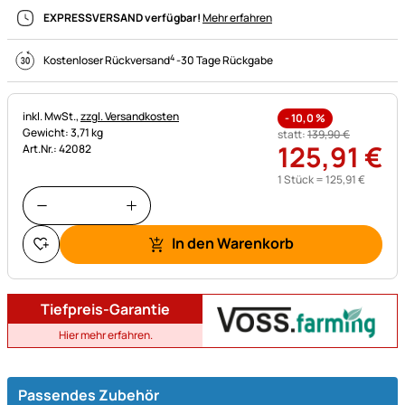
EXPRESSVERSAND verfügbar!
Mehr erfahren
4
Kostenloser Rückversand
-
30 Tage Rückgabe
Steuerhinweis:
inkl. MwSt.,
zzgl. Versandkosten
-
10,0
%
Gewicht: 3,71 kg
statt:
139
,
90
€
125
,
91
€
Art.Nr.: 42082
1 Stück =
125
,
91
€
In den Warenkorb
Tiefpreis-Garantie
Hier mehr erfahren.
Passendes Zubehör