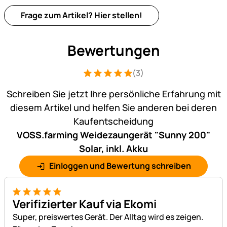
Frage zum Artikel?
Hier
stellen!
Bewertungen
(3)
Bewertung: 5 von 5 (3 Bewertungen)
3 Bewertungen
Schreiben Sie jetzt Ihre persönliche Erfahrung mit
diesem Artikel und helfen Sie anderen bei deren
Kaufentscheidung
VOSS.farming Weidezaungerät "Sunny 200"
Solar, inkl. Akku
Einloggen und Bewertung schreiben
5 von 5
Verifizierter Kauf via Ekomi
Super, preiswertes Gerät. Der Alltag wird es zeigen.