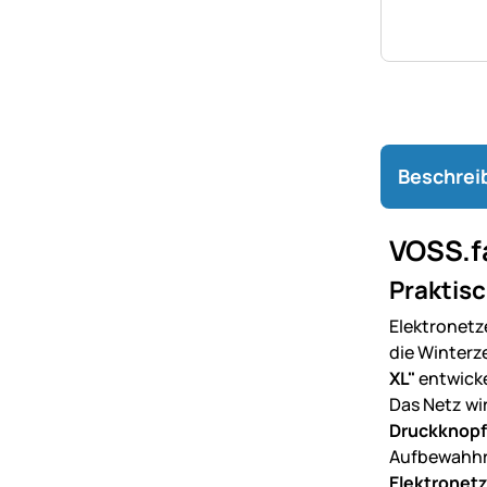
Beschrei
VOSS.f
Praktisc
Elektronetz
die Winterz
XL"
entwicke
Das Netz wi
Druckknopf
Aufbewahhrun
Elektronetz