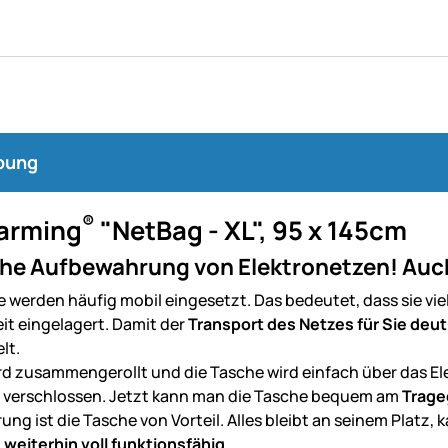
bung
®
arming
"NetBag - XL", 95 x 145cm
he Aufbewahrung von Elektronetzen! Auch 
e werden häufig mobil eingesetzt. Das bedeutet, dass sie vi
eit eingelagert. Damit der
Transport des Netzes für Sie deut
lt.
rd zusammengerollt und die Tasche wird einfach über das 
verschlossen. Jetzt kann man die Tasche bequem am
Trageg
g ist die Tasche von Vorteil. Alles bleibt an seinem Platz, 
 weiterhin voll funktionsfähig
.