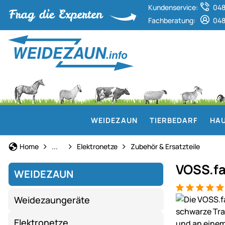
Kundenservice:
048
Fachberatung:
048
WEIDEZAUN
TIERBEDARF
HAU
Weidezaun
Home
...
Elektronetze
Zubehör & Ersatzteile
VOSS.fa
WEIDEZAUN
Bewertung: 5
2 Bewertung
Produktgaler
Weidezaungeräte
Elektronetze