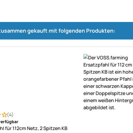
 zusammen gekauft mit folgenden Produkten:
(4)
: 4 von 5 (4 Bewertungen)
ungen
verfügbar
hl für 112cm Netz, 2 Spitzen KB