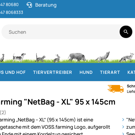
47 80680
Beratung
47 8068333
S UND HOF
TIERVERTREIBER
HUND
TIERART
KA
Schn
Lief
rming "NetBag - XL" 95 x 145cm
(2)
 von 5 (2 Bewertungen)
en
ie
"Ne
zum
See