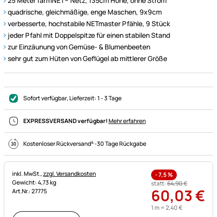
25 Meter farmNET® Netz, 135cm Höhe, ohne Strom
quadrische, gleichmäßige, enge Maschen, 9x9cm
verbesserte, hochstabile NETmaster Pfähle, 9 Stück
jeder Pfahl mit Doppelspitze für einen stabilen Stand
zur Einzäunung von Gemüse- & Blumenbeeten
sehr gut zum Hüten von Geflügel ab mittlerer Größe
Sofort verfügbar
, Lieferzeit:
1 - 3 Tage
EXPRESSVERSAND verfügbar!
Mehr erfahren
4
Kostenloser Rückversand
-
30 Tage Rückgabe
Steuerhinweis:
inkl. MwSt.,
zzgl. Versandkosten
-
7,5
%
Gewicht: 4,73 kg
statt:
64
,
90
€
60
,
03
€
Art.Nr.: 27775
1 m =
2
,
40
€