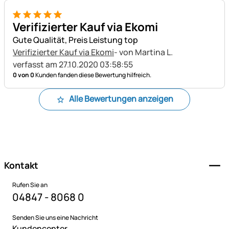
5 von 5
Verifizierter Kauf via Ekomi
Gute Qualität, Preis Leistung top
Verifizierter Kauf via Ekomi
- von Martina L.
verfasst am 27.10.2020 03:58:55
0 von 0
Kunden fanden diese Bewertung hilfreich.
Alle Bewertungen anzeigen
Fußzeile
Kontakt
Rufen Sie an
04847 - 8068 0
Senden Sie uns eine Nachricht
Kundencenter