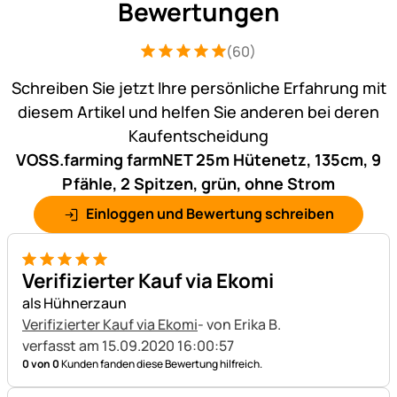
Bewertungen
(60)
Bewertung: 5 von 5 (60 Bewertungen)
60 Bewertungen
Schreiben Sie jetzt Ihre persönliche Erfahrung mit
diesem Artikel und helfen Sie anderen bei deren
Kaufentscheidung
VOSS.farming farmNET 25m Hütenetz, 135cm, 9
Pfähle, 2 Spitzen, grün, ohne Strom
Einloggen und Bewertung schreiben
5 von 5
Verifizierter Kauf via Ekomi
als Hühnerzaun
Verifizierter Kauf via Ekomi
- von Erika B.
verfasst am 15.09.2020 16:00:57
0 von 0
Kunden fanden diese Bewertung hilfreich.