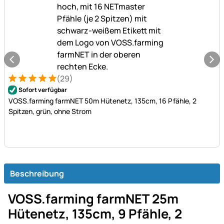
(29)
Bewertung: 5 von 5 (29 Bewertungen)
29 Bewertungen
Sofort verfügbar
VOSS.farming farmNET 50m Hütenetz, 135cm, 16 Pfähle, 2
Spitzen, grün, ohne Strom
Beschreibung
VOSS.farming farmNET 25m
Hütenetz, 135cm, 9 Pfähle, 2