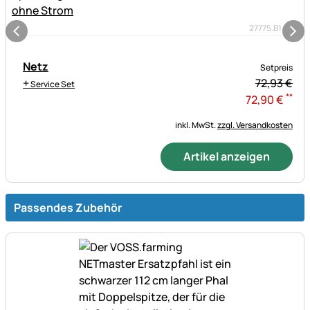
27775.B1
Netz
Setpreis
+
72,
93
€
Service Set
**
72
,
90
€
inkl. MwSt.
zzgl. Versandkosten
Artikel anzeigen
Passendes Zubehör