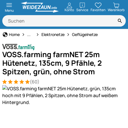
öffnen
Konto
Service
Favoriten
Warenkorb
Menu
Weidezaun
Home
...
Elektronetze
Geflügelnetze
VOSS.farming farmNET 25m
Hütenetz, 135cm, 9 Pfähle, 2
Spitzen, grün, ohne Strom
(60)
Bewertung: 5 von 5 (60 Bewertungen)
60 Bewertungen
Produktgalerie