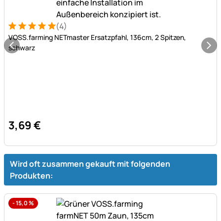
(4)
Bewertung: 5 von 5 (4 Bewertungen)
4 Bewertungen
VOSS.farming NETmaster Ersatzpfahl, 136cm, 2 Spitzen,
schwarz
3
,
69
€
Wird oft zusammen gekauft mit folgenden
Produkten:
-
15,0
%