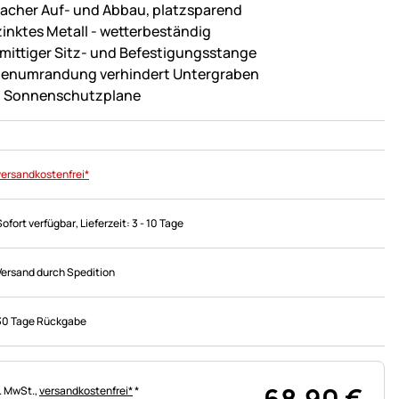
facher Auf- und Abbau, platzsparend
zinktes Metall - wetterbeständig
 mittiger Sitz- und Befestigungsstange
enumrandung verhindert Untergraben
l. Sonnenschutzplane
versandkostenfrei*
Sofort verfügbar
, Lieferzeit:
3 - 10 Tage
Versand durch Spedition
30 Tage Rückgabe
68
,
90
€
uerhinweis:
l. MwSt.,
versandkostenfrei*
*