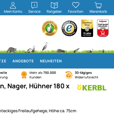
öffnen
öffnen
Mein
Konto
Service
Ratgeber
Favoriten
Warenkorb
TZE
ANGEBOTE
NEUHEITEN
elle
Mehr als
750.000
30-tägiges
erung
Kunden
Widerrufsrecht
n, Nager, Hühner 180 x
hteckiges Freilaufgehege, Höhe ca. 75cm