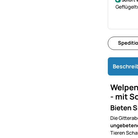
Geflügelt
Spediti
Beschrei
Welpena
- mit 
Bieten S
Die Gitter
ungebeten
Tieren Scha