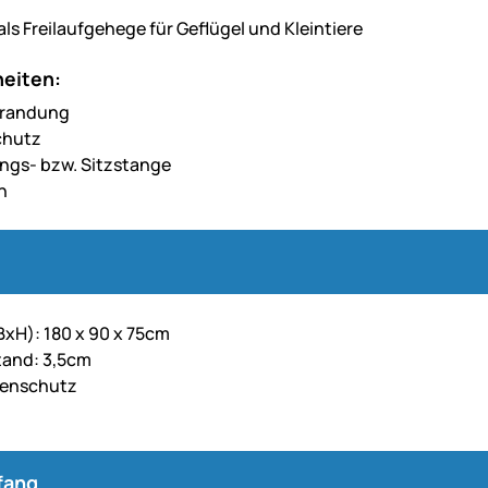
ls Freilaufgehege für Geflügel und Kleintiere
eiten:
randung
chutz
ngs- bzw. Sitzstange
n
xH): 180 x 90 x 75cm
tand: 3,5cm
nenschutz
fang