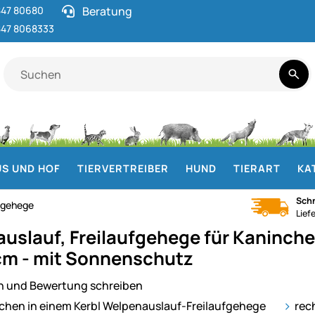
47 80680
Beratung
47 8068333
S UND HOF
TIERVERTREIBER
HUND
TIERART
KA
Schn
ergehege
Lief
uslauf, Freilaufgehege für Kaninche
cm - mit Sonnenschutz
n und Bewertung schreiben
ie
rec