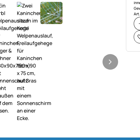
inn
Gew
Art