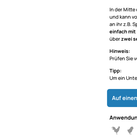
In der Mitte
und kann vo
an ihr z.B. 
einfach mit
über
zwei s
Hinweis:
Prüfen Sie v
Tipp:
Um ein Unte
Auf einen
Anwendun