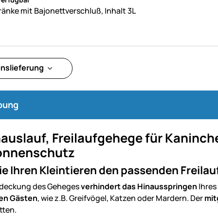
ränke mit Bajonettverschluß, Inhalt 3L
onslieferung
bung
uslauf, Freilaufgehege für Kaninch
Sonnenschutz
ie Ihren Kleintieren den passenden Freilau
abdeckung des Geheges
verhindert das Hinausspringen
Ihres
en Gästen
, wie z.B. Greifvögel, Katzen oder Mardern. Der
mit
tten.