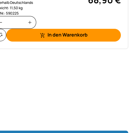
erhalb Deutschlands
icht: 11,50 kg
.Nr.: 590225
In den Warenkorb