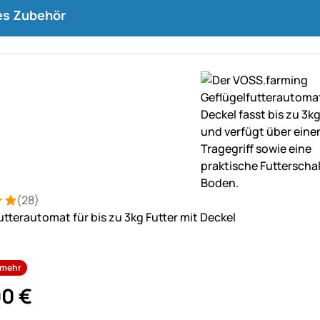
s Zubehör
(28)
: 5 von 5 (28 Bewertungen)
tungen
utterautomat für bis zu 3kg Futter mit Deckel
r mehr
90
€