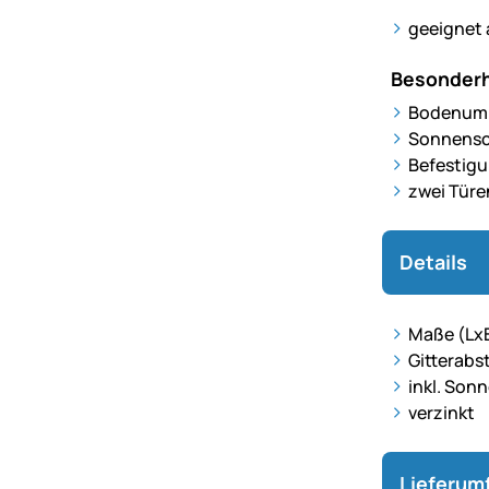
geeignet a
Besonderh
Bodenum
Sonnens
Befestigu
zwei Türe
Details
Maße (LxB
Gitterabs
inkl. Son
verzinkt
Lieferum