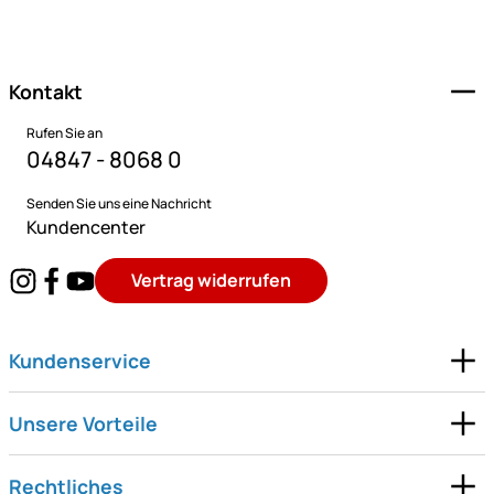
Fußzeile
Kontakt
Rufen Sie an
04847 - 8068 0
Senden Sie uns eine Nachricht
Kundencenter
Vertrag widerrufen
Kundenservice
Unsere Vorteile
Rechtliches