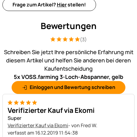
Frage zum Artikel?
Hier
stellen!
Bewertungen
(3)
Bewertung: 5 von 5 (3 Bewertungen)
3 Bewertungen
Schreiben Sie jetzt Ihre persönliche Erfahrung mit
diesem Artikel und helfen Sie anderen bei deren
Kaufentscheidung
5x VOSS.farming 3-Loch-Abspanner, gelb
Einloggen und Bewertung schreiben
5 von 5
Verifizierter Kauf via Ekomi
Super
Verifizierter Kauf via Ekomi
- von Fred W.
verfasst am 16.12.2019 11:54:38