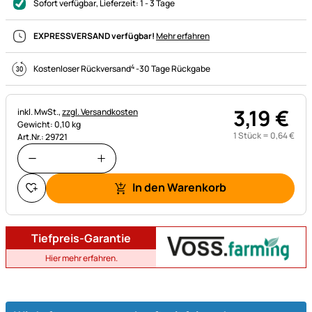
Sofort verfügbar
, Lieferzeit:
1 - 3 Tage
EXPRESSVERSAND verfügbar!
Mehr erfahren
4
Kostenloser Rückversand
-
30 Tage Rückgabe
3
,
19
€
Steuerhinweis:
inkl. MwSt.,
zzgl. Versandkosten
Gewicht: 0,10 kg
1 Stück =
0
,
64
€
Art.Nr.: 29721
In den Warenkorb
Tiefpreis-Garantie
Hier mehr erfahren.