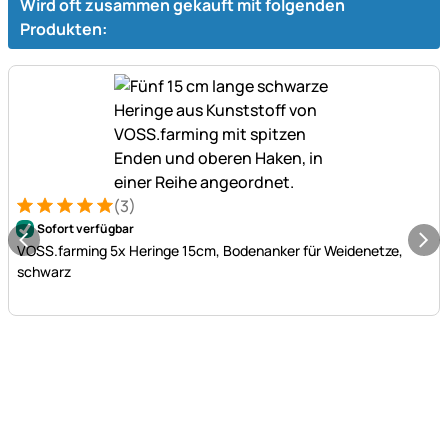
Wird oft zusammen gekauft mit folgenden
Produkten:
(3)
Bewertung: 5 von 5 (3 Bewertungen)
3 Bewertungen
Sofort verfügbar
VOSS.farming 5x Heringe 15cm, Bodenanker für Weidenetze,
schwarz