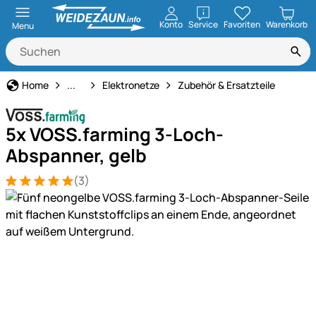
öffnen
Konto
Service
Favoriten
Warenkorb
Menu
Weidezaun
Home
...
Elektronetze
Zubehör & Ersatzteile
5x VOSS.farming 3-Loch-
Abspanner, gelb
(3)
Bewertung: 5 von 5 (3 Bewertungen)
3 Bewertungen
Produktgalerie