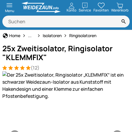
öffnen
Konto
Service
Favoriten
Warenkorb
Menu
Weidezaun
Home
...
Isolatoren
Ringisolatoren
25x Zweitisolator, Ringisolator
"KLEMMFIX"
(12)
Bewertung: 5 von 5 (12 Bewertungen)
12 Bewertungen
Produktgalerie