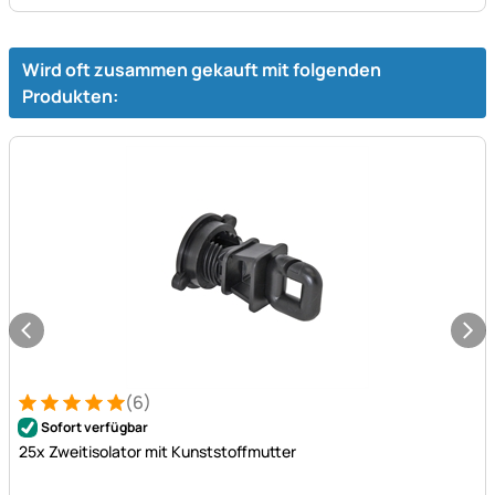
Wird oft zusammen gekauft mit folgenden
Produkten:
(6)
Bewertung: 5 von 5 (6 Bewertungen)
6 Bewertungen
Sofort verfügbar
25x Zweitisolator mit Kunststoffmutter