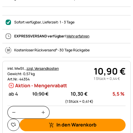
Sofort verfügbar
, Lieferzeit:
1 - 3 Tage
EXPRESSVERSAND verfügbar!
Mehr erfahren
4
Kostenloser Rückversand
-
30 Tage Rückgabe
10
,
90
€
Steuerhinweis:
inkl. MwSt.,
zzgl. Versandkosten
Gewicht: 0,57 kg
1 Stück =
0
,
44
€
Art.Nr.: 44354
Aktion - Mengenrabatt
statt:
Rab
ab 4
10,
90
€
10,
30
€
5,5
%
(1 Stück =
0,
41
€
)
In den Warenkorb