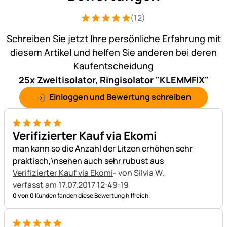
(12)
Bewertung: 5 von 5 (12 Bewertungen)
12 Bewertungen
Schreiben Sie jetzt Ihre persönliche Erfahrung mit
diesem Artikel und helfen Sie anderen bei deren
Kaufentscheidung
25x Zweitisolator, Ringisolator "KLEMMFIX"
Einloggen und Bewertung schreiben
5 von 5
Verifizierter Kauf via Ekomi
man kann so die Anzahl der Litzen erhöhen sehr
praktisch,\nsehen auch sehr rubust aus
Verifizierter Kauf via Ekomi
- von Silvia W.
verfasst am 17.07.2017 12:49:19
0 von 0
Kunden fanden diese Bewertung hilfreich.