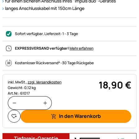
für einen sicheren Anschluss Ihres "impuls duo"-Gerätes
langes Anschlusskabel mit 150cm Länge
Sofort verfügbar
, Lieferzeit:
1 - 3 Tage
EXPRESSVERSAND verfügbar!
Mehr erfahren
4
Kostenloser Rückversand
-
30 Tage Rückgabe
18
,
90
€
Steuerhinweis:
inkl. MwSt.,
zzgl. Versandkosten
Gewicht: 0,12 kg
Art.Nr.: 61017
In den Warenkorb
Tiefpreis-Garantie