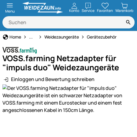
öffnen
Konto
Service
Favoriten
Warenkorb
Menu
Weidezaun
Home
...
Weidezaungeräte
Gerätezubehör
VOSS.farming Netzadapter für
"impuls duo" Weidezaungeräte
Einloggen und Bewertung schreiben
Produktgalerie