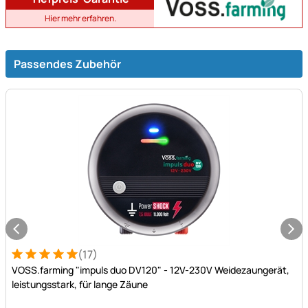
Hier mehr erfahren.
Passendes Zubehör
(17)
Bewertung: 5 von 5 (17 Bewertungen)
17 Bewertungen
VOSS.farming "impuls duo DV120" - 12V-230V Weidezaungerät,
leistungsstark, für lange Zäune