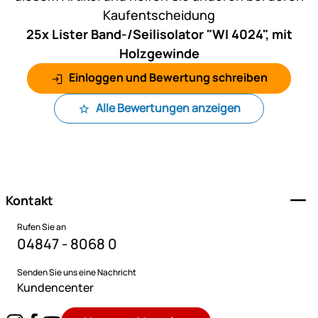
Kaufentscheidung
25x Lister Band-/Seilisolator "WI 4024", mit
Holzgewinde
Einloggen und Bewertung schreiben
Alle Bewertungen anzeigen
Fußzeile
Kontakt
Rufen Sie an
04847 - 8068 0
Senden Sie uns eine Nachricht
Kundencenter