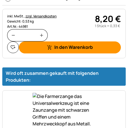
8
,
20
€
Steuerhinweis:
inkl. MwSt.,
zzgl. Versandkosten
Gewicht: 0,53 kg
1 Stück =
0
,
33
€
Art.Nr.: 44981
In den Warenkorb
Wird oft zusammen gekauft mit folgenden
Produkten: