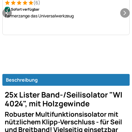
(6)
Bewertung: 5 von 5 (6 Bewertungen)
6 Bewertungen
Sofort verfügbar
Farmerzange das Universalwerkzeug
Beschreibung
25x Lister Band-/Seilisolator "WI
4024", mit Holzgewinde
Robuster Multifunktionsisolator mit
nützlichem Klipp-Verschluss - für Seil
und Breitband! Vielseitig einsetzbar