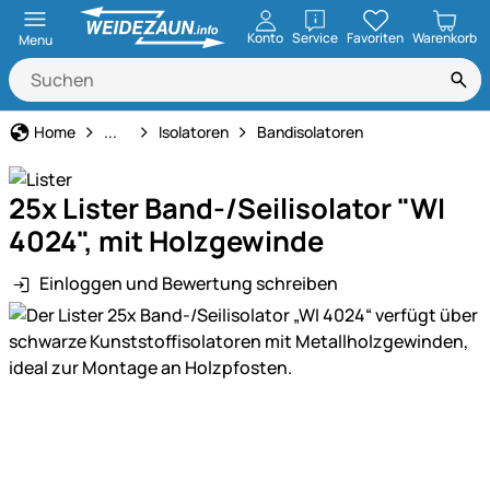
öffnen
Konto
Service
Favoriten
Warenkorb
Menu
Weidezaun
Home
...
Isolatoren
Bandisolatoren
25x Lister Band-/Seilisolator "WI
4024", mit Holzgewinde
Einloggen und Bewertung schreiben
Produktgalerie