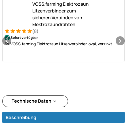
(8)
Bewertung: 5 von 5 (8 Bewertungen)
8 Bewertungen
Sofort verfügbar
5x VOSS.farming Elektrozaun Litzenverbinder, oval, verzinkt
Technische Daten
Beschreibung