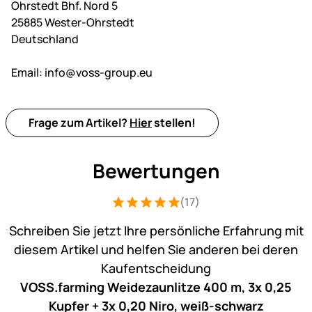
Ohrstedt Bhf. Nord 5
25885 Wester-Ohrstedt
Deutschland
Email:
info@voss-group.eu
Frage zum Artikel?
Hier
stellen!
Bewertungen
(17)
Bewertung: 5 von 5 (17 Bewertungen)
17 Bewertungen
Schreiben Sie jetzt Ihre persönliche Erfahrung mit
diesem Artikel und helfen Sie anderen bei deren
Kaufentscheidung
VOSS.farming Weidezaunlitze 400 m, 3x 0,25
Kupfer + 3x 0,20 Niro, weiß-schwarz