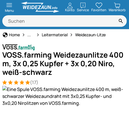
öffnen
Konto
Service
Favoriten
Warenkorb
Menu
Weidezaun
Home
...
Leitermaterial
Weidezaun-Litze
VOSS.farming Weidezaunlitze 400
m, 3x 0,25 Kupfer + 3x 0,20 Niro,
weiß-schwarz
(17)
Bewertung: 5 von 5 (17 Bewertungen)
17 Bewertungen
Produktgalerie