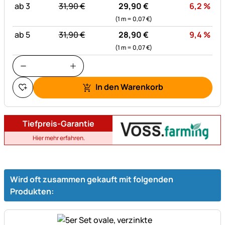
statt:
Rab
ab 3
31,
90
€
29,
90
€
6,2
%
(1 m =
0,
07
€
)
statt:
Rab
ab 5
31,
90
€
28,
90
€
9,4
%
(1 m =
0,
07
€
)
In den Warenkorb
Tiefpreis-Garantie
Hier mehr erfahren.
Wird oft zusammen gekauft mit folgenden
Produkten: