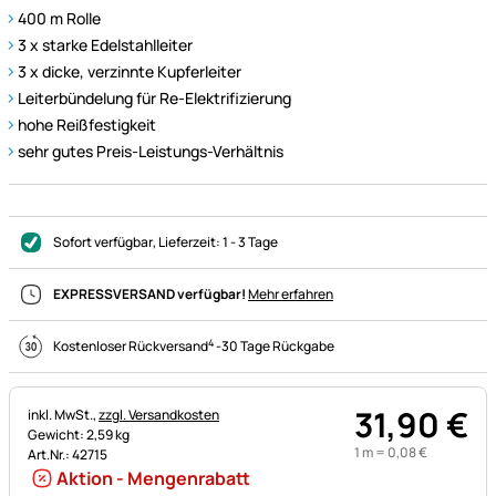
400 m Rolle
3 x starke Edelstahlleiter
3 x dicke, verzinnte Kupferleiter
Leiterbündelung für Re-Elektrifizierung
hohe Reißfestigkeit
sehr gutes Preis-Leistungs-Verhältnis
Sofort verfügbar
, Lieferzeit:
1 - 3 Tage
EXPRESSVERSAND verfügbar!
Mehr erfahren
4
Kostenloser Rückversand
-
30 Tage Rückgabe
31
,
90
€
Steuerhinweis:
inkl. MwSt.,
zzgl. Versandkosten
Gewicht: 2,59 kg
1 m =
0
,
08
€
Art.Nr.: 42715
Aktion - Mengenrabatt