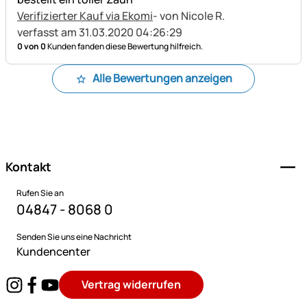
Verifizierter Kauf via Ekomi
- von Nicole R.
verfasst am 31.03.2020 04:26:29
0 von 0
Kunden fanden diese Bewertung hilfreich.
Alle Bewertungen anzeigen
Fußzeile
Kontakt
Rufen Sie an
04847 - 8068 0
Senden Sie uns eine Nachricht
Kundencenter
Vertrag widerrufen