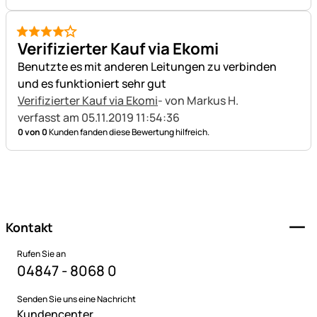
4 von 5
Verifizierter Kauf via Ekomi
Benutzte es mit anderen Leitungen zu verbinden
und es funktioniert sehr gut
Verifizierter Kauf via Ekomi
- von Markus H.
verfasst am 05.11.2019 11:54:36
0 von 0
Kunden fanden diese Bewertung hilfreich.
Fußzeile
Kontakt
Rufen Sie an
04847 - 8068 0
Senden Sie uns eine Nachricht
Kundencenter