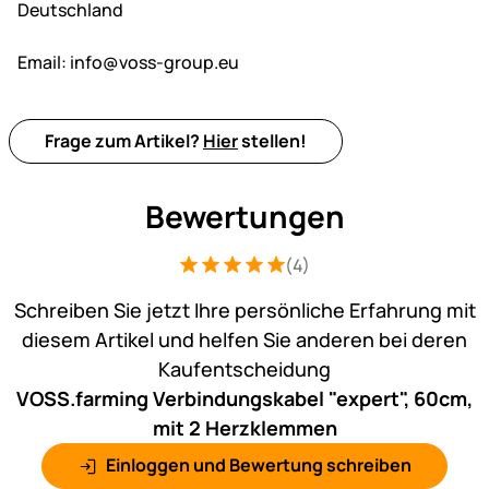
Deutschland
Email:
info@voss-group.eu
Frage zum Artikel?
Hier
stellen!
Bewertungen
(4)
Bewertung: 5 von 5 (4 Bewertungen)
4 Bewertungen
Schreiben Sie jetzt Ihre persönliche Erfahrung mit
diesem Artikel und helfen Sie anderen bei deren
Kaufentscheidung
VOSS.farming Verbindungskabel "expert", 60cm,
mit 2 Herzklemmen
Einloggen und Bewertung schreiben