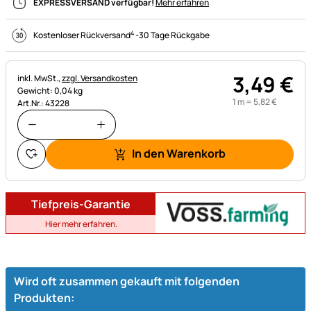
EXPRESSVERSAND verfügbar!
Mehr erfahren
4
Kostenloser Rückversand
-
30 Tage Rückgabe
3
,
49
€
Steuerhinweis:
inkl. MwSt.,
zzgl. Versandkosten
Gewicht: 0,04 kg
1 m =
5
,
82
€
Art.Nr.: 43228
In den Warenkorb
Tiefpreis-Garantie
Hier mehr erfahren.
Wird oft zusammen gekauft mit folgenden
Produkten: