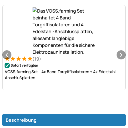
(19)
Bewertung: 5 von 5 (19 Bewertungen)
19 Bewertungen
Sofort verfügbar
VOSS.farming Set - 4x Band-Torgriffisolatoren + 4x Edelstahl-
Anschlußplatten
Beschreibung