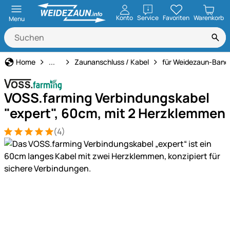
öffnen
Konto
Service
Favoriten
Warenkorb
Menu
Weidezaun
Home
...
Zaunanschluss / Kabel
für Weidezaun-Band
VOSS.farming Verbindungskabel
"expert", 60cm, mit 2 Herzklemmen
(4)
Bewertung: 5 von 5 (4 Bewertungen)
4 Bewertungen
Produktgalerie