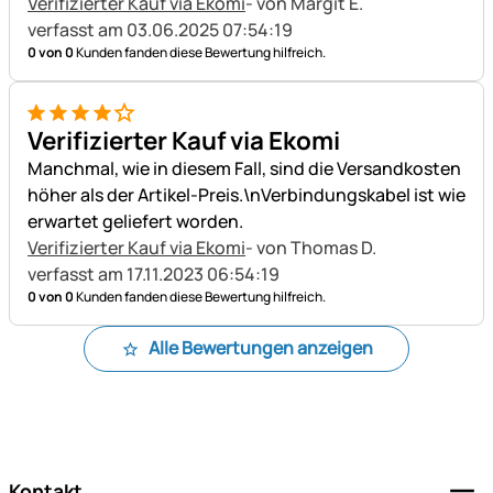
Verifizierter Kauf via Ekomi
- von Margit E.
verfasst am 03.06.2025 07:54:19
0 von 0
Kunden fanden diese Bewertung hilfreich.
4 von 5
Verifizierter Kauf via Ekomi
Manchmal, wie in diesem Fall, sind die Versandkosten
höher als der Artikel-Preis.\nVerbindungskabel ist wie
erwartet geliefert worden.
Verifizierter Kauf via Ekomi
- von Thomas D.
verfasst am 17.11.2023 06:54:19
0 von 0
Kunden fanden diese Bewertung hilfreich.
Alle Bewertungen anzeigen
Fußzeile
Kontakt