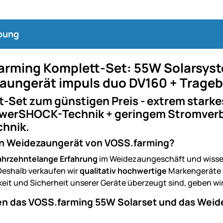
bung
arming Komplett-Set: 55W Solarsyst
aungerät impuls duo DV160 + Trage
t-Set zum günstigen Preis - extrem stark
PowerSHOCK-Technik + geringem Stromverb
chnik.
n Weidezaungerät von VOSS.farming?
ahrzehntelange Erfahrung
im Weidezaungeschäft und wissen,
Deshalb verkaufen wir
qualitativ hochwertige
Markengeräte
keit und Sicherheit unserer Geräte überzeugt sind, geben wi
en das VOSS.farming 55W Solarset und das Weid