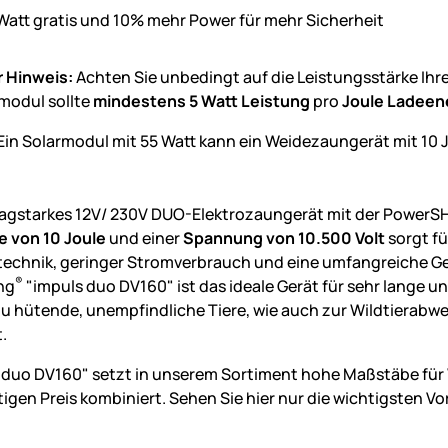
r Hinweis:
Achten Sie unbedingt auf die Leistungsstärke Ihr
modul sollte
mindestens 5 Watt Leistung
pro
Joule Ladeen
Ein Solarmodul mit 55 Watt kann ein Weidezaungerät mit 10 
agstarkes 12V/ 230V DUO-Elektrozaungerät mit der PowerSH
 von 10 Joule
und einer
Spannung von 10.500 Volt
sorgt f
technik, geringer Stromverbrauch und eine umfangreiche Ge
®
ng
"impuls duo DV160" ist das ideale Gerät für sehr lange 
zu hütende, unempfindliche Tiere, wie auch zur Wildtierabw
.
 duo DV160" setzt in unserem Sortiment hohe Maßstäbe für
gen Preis kombiniert. Sehen Sie hier nur die wichtigsten Vor