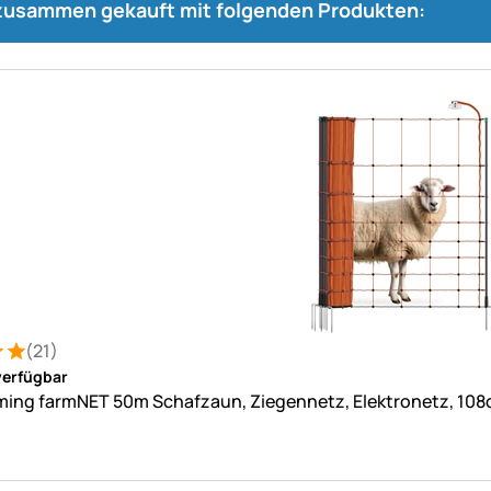
 zusammen gekauft mit folgenden Produkten:
(21)
: 5 von 5 (21 Bewertungen)
tungen
verfügbar
ing farmNET 50m Schafzaun, Ziegennetz, Elektronetz, 108cm