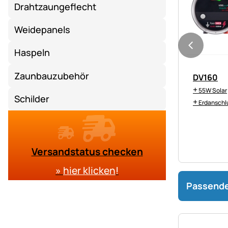
Drahtzaungeflecht
Weidepanels
Haspeln
Zaunbauzubehör
DV160
+
55W Solar
Schilder
+
Erdanschl
Versandstatus checken
»
hier klicken
!
Passende