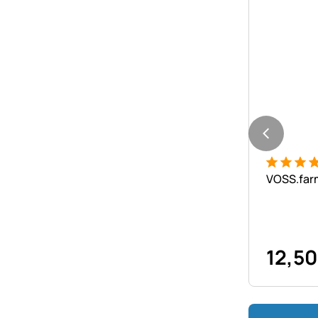
Bewertung
6 Bewert
VOSS.farm
12
,
50