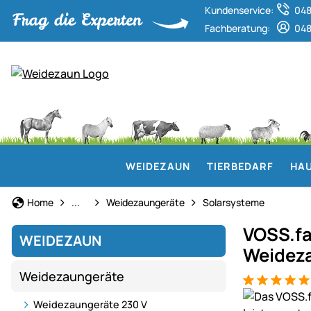
Kundenservice:
048
Fachberatung:
048
WEIDEZAUN
TIERBEDARF
HAU
Weidezaun
Home
...
Weidezaungeräte
Solarsysteme
VOSS.fa
WEIDEZAUN
Weideza
Weidezaungeräte
Bewertung: 5
9 Bewertung
Produktgaler
Weidezaungeräte 230 V