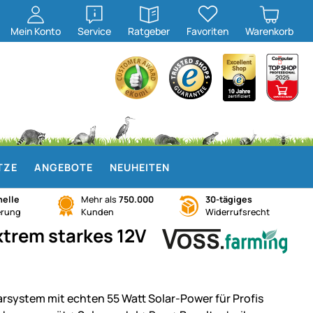
öffnen
öffnen
Mein
Konto
Service
Ratgeber
Favoriten
Warenkorb
TZE
ANGEBOTE
NEUHEITEN
elle
Mehr als
750.000
30-tägiges
erung
Kunden
Widerrufsrecht
xtrem starkes 12V
arsystem mit echten 55 Watt Solar-Power für Profis