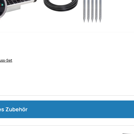
uss-Set
s Zubehör