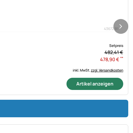
43672.B1
Setpreis
482,
41
€
**
478
,
90
€
inkl. MwSt.
zzgl. Versandkosten
Artikel anzeigen