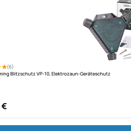
(6)
: 5 von 5 (6 Bewertungen)
ungen
ing Blitzschutz VP-10, Elektrozaun-Geräteschutz
€