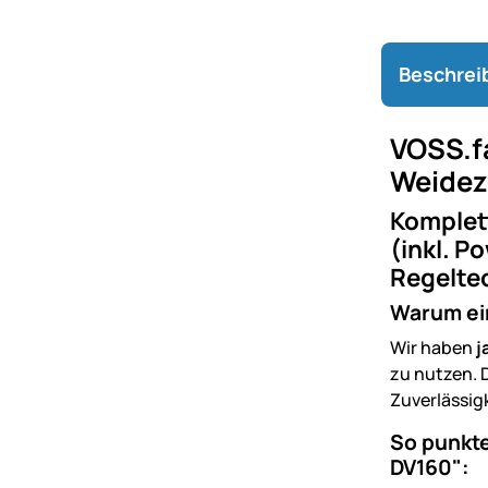
Beschrei
VOSS.f
Weidez
Komplet
(inkl. 
Regelte
Warum ei
Wir haben
j
zu nutzen. 
Zuverlässig
So punkt
DV160":