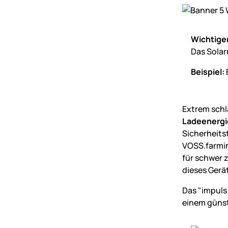
Wichtige
Das Solar
Beispiel:
Extrem schl
Ladeenergie
Sicherheits
VOSS.farmi
für schwer 
dieses Gerät
Das "impuls
einem günsti