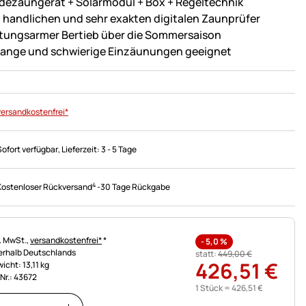
dezaungerät + Solarmodul + Box + Regeltechnik
l. handlichen und sehr exakten digitalen Zaunprüfer
tungsarmer Bertieb über die Sommersaison
 lange und schwierige Einzäunungen geeignet
versandkostenfrei*
Sofort verfügbar
, Lieferzeit:
3 - 5 Tage
4
Kostenloser Rückversand
-
30 Tage Rückgabe
uerhinweis:
l. MwSt.,
versandkostenfrei*
*
-
5,0
%
erhalb Deutschlands
statt:
449
,
00
€
426
,
51
€
icht: 13,11 kg
.Nr.: 43672
1 Stück =
426
,
51
€