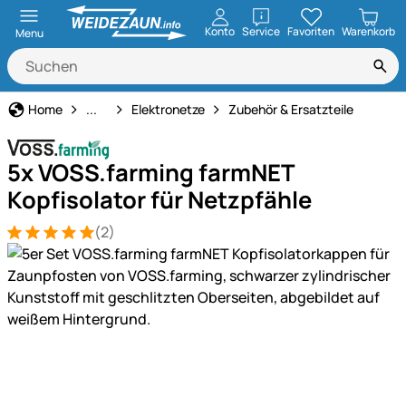
öffnen
Konto
Service
Favoriten
Warenkorb
Menu
Weidezaun
Home
...
Elektronetze
Zubehör & Ersatzteile
5x VOSS.farming farmNET
Kopfisolator für Netzpfähle
(2)
Bewertung: 5 von 5 (2 Bewertungen)
2 Bewertungen
Produktgalerie