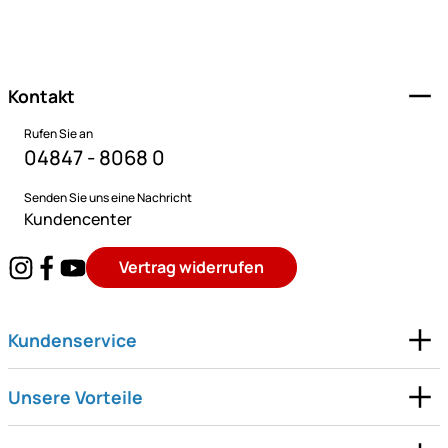
Fußzeile
Kontakt
Rufen Sie an
04847 - 8068 0
Senden Sie uns eine Nachricht
Kundencenter
Vertrag widerrufen
Kundenservice
Unsere Vorteile