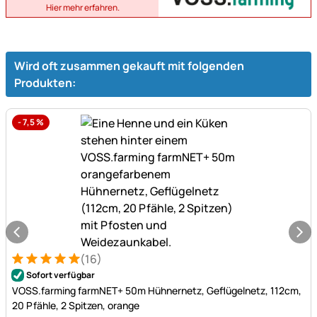
Hier mehr erfahren.
Wird oft zusammen gekauft mit folgenden
Produkten:
-
7,5
%
(16)
Bewertung: 5 von 5 (16 Bewertungen)
16 Bewertungen
Sofort verfügbar
VOSS.farming farmNET+ 50m Hühnernetz, Geflügelnetz, 112cm,
20 Pfähle, 2 Spitzen, orange