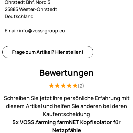
Ohrstedt Bhf. Nord 5
25885 Wester-Ohrstedt
Deutschland
Email:
info@voss-group.eu
Frage zum Artikel?
Hier
stellen!
Bewertungen
(2)
Bewertung: 5 von 5 (2 Bewertungen)
2 Bewertungen
Schreiben Sie jetzt Ihre persönliche Erfahrung mit
diesem Artikel und helfen Sie anderen bei deren
Kaufentscheidung
5x VOSS.farming farmNET Kopfisolator für
Netzpfähle