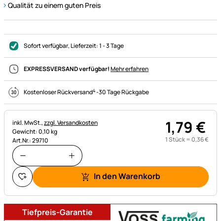
Qualität zu einem guten Preis
Sofort verfügbar
, Lieferzeit:
1 - 3 Tage
EXPRESSVERSAND verfügbar!
Mehr erfahren
4
Kostenloser Rückversand
-
30 Tage Rückgabe
1
,
79
€
Steuerhinweis:
inkl. MwSt.,
zzgl. Versandkosten
Gewicht: 0,10 kg
1 Stück =
0
,
36
€
Art.Nr.: 29710
In den Warenkorb
Tiefpreis-Garantie