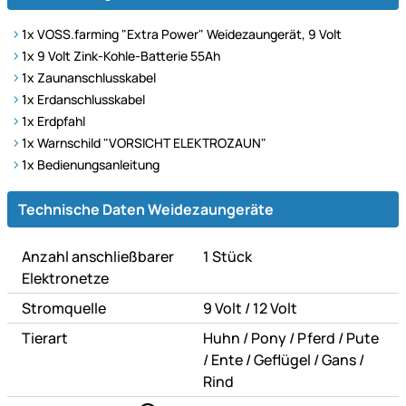
1x VOSS.farming "Extra Power" Weidezaungerät, 9 Volt
1x 9 Volt Zink-Kohle-Batterie 55Ah
1x Zaunanschlusskabel
1x Erdanschlusskabel
1x Erdpfahl
1x Warnschild "VORSICHT ELEKTROZAUN"
1x Bedienungsanleitung
Technische Daten
Technische Daten Weidezaungeräte
Anzahl anschließbarer
1 Stück
Elektronetze
oder
Stromquelle
9 Volt
/
12 Volt
oder
oder
oder
Tierart
Huhn
/
Pony
/
Pferd
/
Pute
oder
oder
oder
oder
/
Ente
/
Geflügel
/
Gans
/
Rind