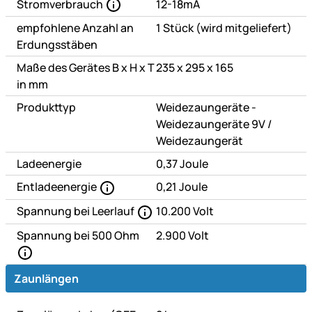
Stromverbrauch
12-18mA
empfohlene Anzahl an
1 Stück (wird mitgeliefert)
Erdungsstäben
Maße des Gerätes B x H x T
235 x 295 x 165
in mm
Produkttyp
Weidezaungeräte -
oder
Weidezaungeräte 9V
/
Weidezaungerät
Ladeenergie
0,37 Joule
Entladeenergie
0,21 Joule
Spannung bei Leerlauf
10.200 Volt
Spannung bei 500 Ohm
2.900 Volt
Zaunlängen