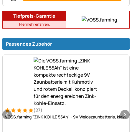
Tiefpreis-Garantie
Hier mehr erfahren.
Passendes Zubehör
(27)
Bewertung: 5 von 5 (27 Bewertungen)
27 Bewertungen
VOSS.farming "ZINK KOHLE 55Ah" - 9V Weidezaunbatterie, klein