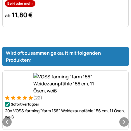
Bei 4 oder mehr
11
,
80
€
ab
Wird oft zusammen gekauft mit folgenden
Produkten:
(22)
Bewertung: 5 von 5 (22 Bewertungen)
22 Bewertungen
Sofort verfügbar
20x VOSS.farming "farm 156" Weidezaunpfähle 156 cm, 11 Ösen,
weiß