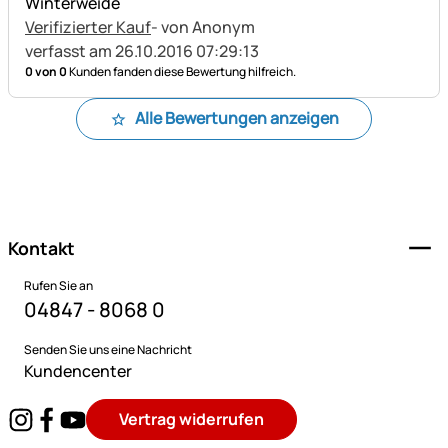
Winterweide
Verifizierter Kauf
- von Anonym
verfasst am 26.10.2016 07:29:13
0 von 0
Kunden fanden diese Bewertung hilfreich.
Alle Bewertungen anzeigen
Fußzeile
Kontakt
Rufen Sie an
04847 - 8068 0
Senden Sie uns eine Nachricht
Kundencenter
Vertrag widerrufen