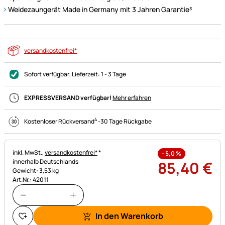
Weidezaungerät Made in Germany mit 3 Jahren Garantie³
versandkostenfrei*
Sofort verfügbar
, Lieferzeit:
1 - 3 Tage
EXPRESSVERSAND verfügbar!
Mehr erfahren
4
Kostenloser Rückversand
-
30 Tage Rückgabe
Steuerhinweis:
inkl. MwSt.,
versandkostenfrei*
*
-
5,0
%
innerhalb Deutschlands
85
,
40
€
Gewicht: 3,53 kg
Art.Nr.: 42011
In den Warenkorb