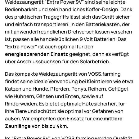
Weidezaungerät "Extra Power 9V" sind seine leichte
Bedienbarkeit und sein handliches Koffer-Design. Dank
des praktischen Tragegriffs lässt sich das Gerät sicher
und einfach transportieren. In den Batteriekasten, der
mit anwenderfreundlichen Drehverschlüssen versehen
ist, passen alle handelsüblichen 9 Volt Batterien. Das
"Extra Power" ist auch optimal für den
energiesparenden Einsatz
geeignet, denn es verfügt
über Anschlussbuchsen für den Solarbetrieb.
Das kompakte Weidezaungerät von VOSS.farming
findet seine ideale Verwendung bei Kleintieren wie etwa
Katzen und Hunde, Pferden, Ponys, Reihern, Geflügel
wie Hühnern, Gänsen und Enten, sowie auf
Rinderweiden. Es bietet optimale Hütesicherheit für
Ihre Tiere und schützt sie optimal vor Gefahren von
außen. Wir empfehlen den Einsatz für eine
mittlere
Zaunlänge von bis zu 4km.
Im "Extra Power 9V" von VOSS.farming werden Qualität,