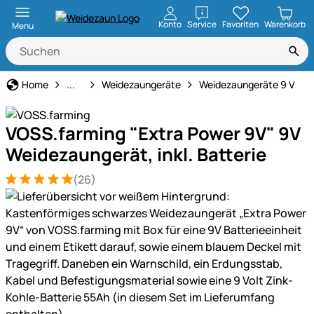
öffnen
Konto
Service
Favoriten
Warenkorb
Menu
Weidezaun
Home
...
Weidezaungeräte
Weidezaungeräte 9 V
VOSS.farming "Extra Power 9V" 9V
Weidezaungerät, inkl. Batterie
(26)
Bewertung: 5 von 5 (26 Bewertungen)
26 Bewertungen
Produktgalerie