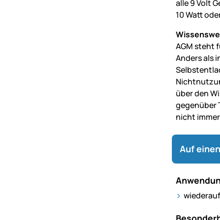
alle 9 Volt 
10 Watt ode
Wissenswe
AGM steht fü
Anders als 
Selbstentla
Nichtnutzun
über den Wi
gegenüber T
nicht immer
Auf einen
Anwendun
wiederaufl
Besonderh