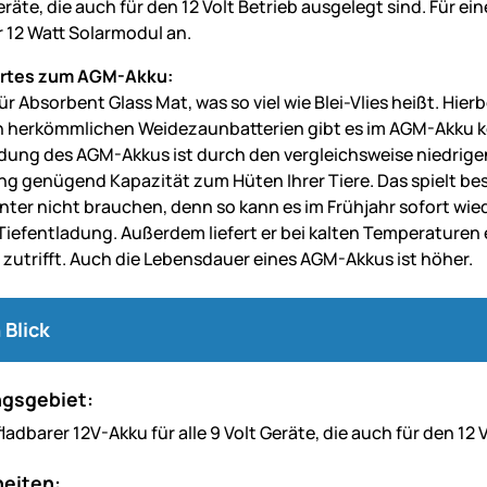
Geräte, die auch für den 12 Volt Betrieb ausgelegt sind. Für 
r 12 Watt Solarmodul an.
rtes zum AGM-Akku:
r Absorbent Glass Mat, was so viel wie Blei-Vlies heißt. Hierb
in herkömmlichen Weidezaunbatterien gibt es im AGM-Akku kei
dung des AGM-Akkus ist durch den vergleichsweise niedrigen
g genügend Kapazität zum Hüten Ihrer Tiere. Das spielt be
nter nicht brauchen, denn so kann es im Frühjahr sofort wi
iefentladung. Außerdem liefert er bei kalten Temperaturen 
 zutrifft. Auch die Lebensdauer eines AGM-Akkus ist höher.
 Blick
gsgebiet:
adbarer 12V-Akku für alle 9 Volt Geräte, die auch für den 12 
eiten: