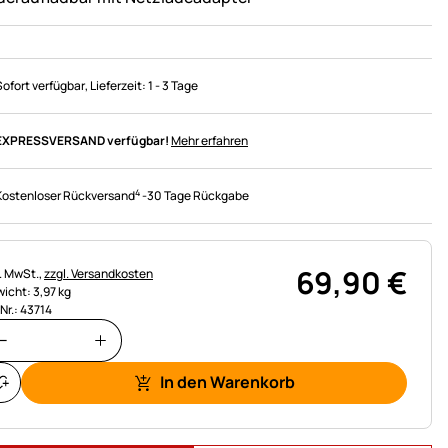
Sofort verfügbar
, Lieferzeit:
1 - 3 Tage
EXPRESSVERSAND verfügbar!
Mehr erfahren
4
Kostenloser Rückversand
-
30 Tage Rückgabe
69
,
90
€
uerhinweis:
l. MwSt.,
zzgl. Versandkosten
icht: 3,97 kg
.Nr.: 43714
In den Warenkorb