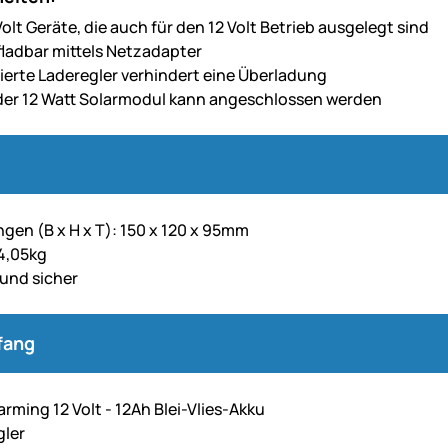
 Volt Geräte, die auch für den 12 Volt Betrieb ausgelegt sind
ladbar mittels Netzadapter
rierte Laderegler verhindert eine Überladung
der 12 Watt Solarmodul kann angeschlossen werden
en (B x H x T): 150 x 120 x 95mm
4,05kg
 und sicher
fang
rming 12 Volt - 12Ah Blei-Vlies-Akku
gler