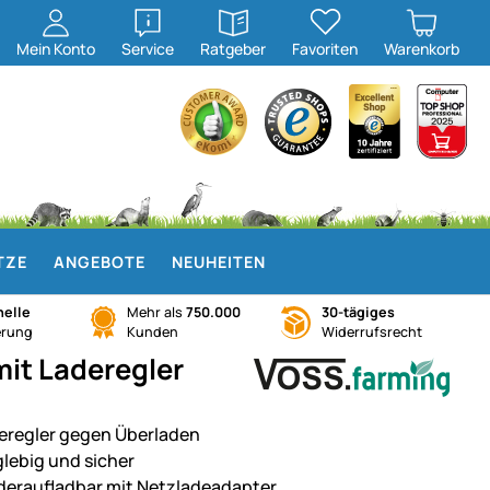
öffnen
öffnen
Mein
Konto
Service
Ratgeber
Favoriten
Warenkorb
TZE
ANGEBOTE
NEUHEITEN
elle
Mehr als
750.000
30-tägiges
erung
Kunden
Widerrufsrecht
mit Laderegler
eregler gegen Überladen
glebig und sicher
deraufladbar mit Netzladeadapter