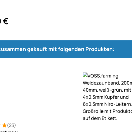
0
€
 zusammen gekauft mit folgenden Produkten:
(23)
: 5 von 5 (23 Bewertungen)
tungen