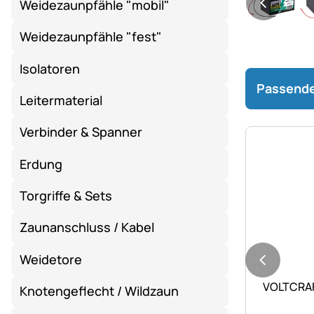
Weidezaunpfähle "mobil"
Weidezaunpfähle "fest"
Isolatoren
Passende
Leitermaterial
Verbinder & Spanner
Erdung
Torgriffe & Sets
Zaunanschluss / Kabel
Weidetore
Noch kei
VOLTCRAF
Knotengeflecht / Wildzaun