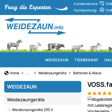
Kundenservice:
048
Fachberatung:
048
WEIDEZAUN
TIERBEDARF
HAU
Weidezaun
Home
...
Weidezaungeräte
Batterien & Akkus
VOSS.far
WEIDEZAUN
Bewertung: 5
4 Bewertung
Produktgaler
Weidezaungeräte
Weidezaungeräte 230 V