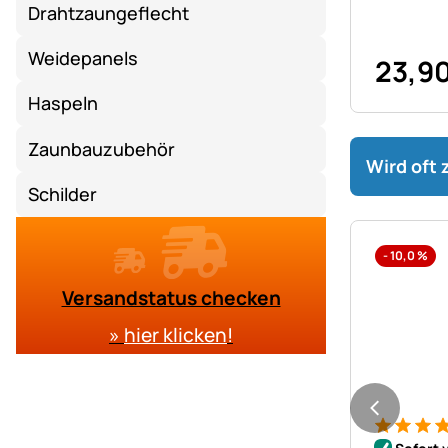
Drahtzaungeflecht
Weidepanels
23
,
9
Haspeln
Zaunbauzubehör
Wird oft
Schilder
-
10,0
%
Versandstatus checken
»
hier klicken
!
Bewertung
23 Bewer