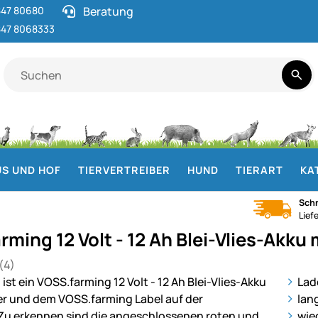
47 80680
Beratung
47 8068333
S UND HOF
TIERVERTREIBER
HUND
TIERART
KA
Schn
Lief
ming 12 Volt - 12 Ah Blei-Vlies-Akku 
(4)
 von 5 (4 Bewertungen)
en
ie
Lad
lan
wie