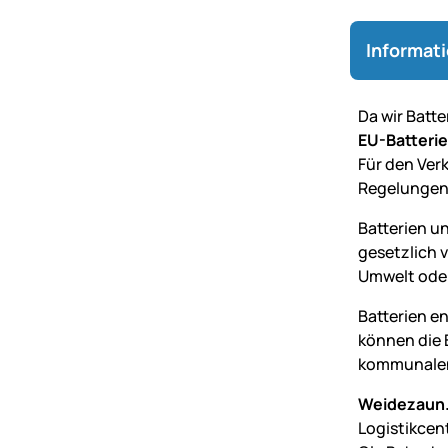
Informat
Da wir Batt
EU-Batteri
Für den Verk
Regelungen
Batterien u
gesetzlich 
Umwelt oder
Batterien e
können die 
kommunalen
Weidezaun.
Logistikcen