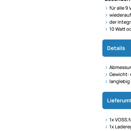
für alle 9
wiederauf
der integ
10 Watt o
Details
Abmessung
Gewicht: 
langlebig
Lieferum
1x VOSS.fa
1x Ladere