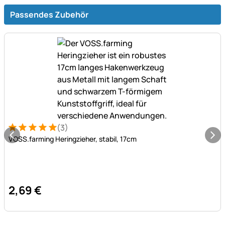
Passendes Zubehör
(3)
Bewertung: 5 von 5 (3 Bewertungen)
3 Bewertungen
VOSS.farming Heringzieher, stabil, 17cm
2
,
69
€