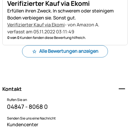
Verifizierter Kauf via Ekomi
Erfüllen ihren Zweck. In schwerem oder steinigem
Boden verbiegen sie. Sonst gut.
Verifizierter Kauf via Ekomi
- von Amazon A.
verfasst am 05.11.2022 03:11:49
0 von 0
Kunden fanden diese Bewertung hilfreich.
Alle Bewertungen anzeigen
Fußzeile
Kontakt
Rufen Sie an
04847 - 8068 0
Senden Sie uns eine Nachricht
Kundencenter