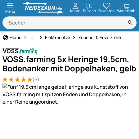
öffnen
Konto
Service
Favoriten
Warenkorb
Menu
Weidezaun
Home
...
Elektronetze
Zubehör & Ersatzteile
VOSS.farming 5x Heringe 19,5cm,
Bodenanker mit Doppelhaken, gelb
(5)
Bewertung: 5 von 5 (5 Bewertungen)
5 Bewertungen
Produktgalerie