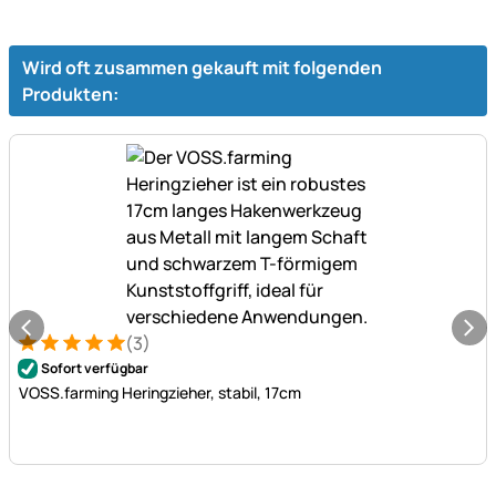
Wird oft zusammen gekauft mit folgenden
Produkten:
(3)
Bewertung: 5 von 5 (3 Bewertungen)
3 Bewertungen
Sofort verfügbar
VOSS.farming Heringzieher, stabil, 17cm