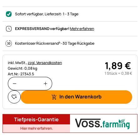
Sofort verfügbar
, Lieferzeit:
1 - 3 Tage
EXPRESSVERSAND verfügbar!
Mehr erfahren
4
Kostenloser Rückversand
-
30 Tage Rückgabe
1
,
89
€
Steuerhinweis:
inkl. MwSt.,
zzgl. Versandkosten
Gewicht: 0,08 kg
1 Stück =
0
,
38
€
Art.Nr.: 27343.5
In den Warenkorb
Tiefpreis-Garantie
Hier mehr erfahren.