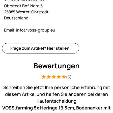
Ohrstedt Bhf. Nord 5
25885 Wester-Ohrstedt
Deutschland
Email:
info@voss-group.eu
Frage zum Artikel?
Hier
stellen!
Bewertungen
(5)
Bewertung: 5 von 5 (5 Bewertungen)
5 Bewertungen
Schreiben Sie jetzt Ihre persönliche Erfahrung mit
diesem Artikel und helfen Sie anderen bei deren
Kaufentscheidung
VOSS.farming 5x Heringe 19,5cm, Bodenanker mit