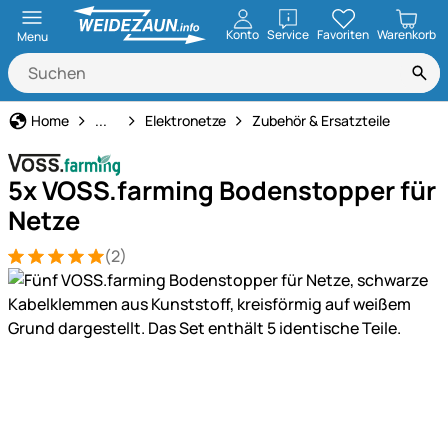
öffnen
Konto
Service
Favoriten
Warenkorb
Menu
Weidezaun
Home
...
Elektronetze
Zubehör & Ersatzteile
5x VOSS.farming Bodenstopper für
Netze
(2)
Bewertung: 5 von 5 (2 Bewertungen)
2 Bewertungen
Produktgalerie