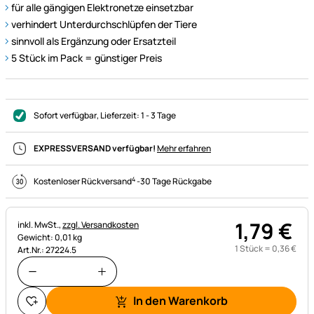
für alle gängigen Elektronetze einsetzbar
verhindert Unterdurchschlüpfen der Tiere
sinnvoll als Ergänzung oder Ersatzteil
5 Stück im Pack = günstiger Preis
Sofort verfügbar
, Lieferzeit:
1 - 3 Tage
EXPRESSVERSAND verfügbar!
Mehr erfahren
4
Kostenloser Rückversand
-
30 Tage Rückgabe
1
,
79
€
Steuerhinweis:
inkl. MwSt.,
zzgl. Versandkosten
Gewicht: 0,01 kg
1 Stück =
0
,
36
€
Art.Nr.: 27224.5
In den Warenkorb