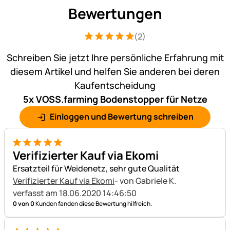
Bewertungen
(2)
Bewertung: 5 von 5 (2 Bewertungen)
2 Bewertungen
Schreiben Sie jetzt Ihre persönliche Erfahrung mit
diesem Artikel und helfen Sie anderen bei deren
Kaufentscheidung
5x VOSS.farming Bodenstopper für Netze
Einloggen und Bewertung schreiben
5 von 5
Verifizierter Kauf via Ekomi
Ersatzteil für Weidenetz, sehr gute Qualität
Verifizierter Kauf via Ekomi
- von Gabriele K.
verfasst am 18.06.2020 14:46:50
0 von 0
Kunden fanden diese Bewertung hilfreich.