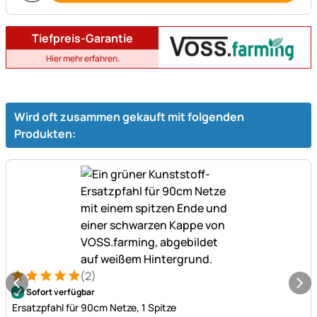
Tiefpreis-Garantie
Hier mehr erfahren.
Wird oft zusammen gekauft mit folgenden
Produkten:
(2)
Bewertung: 5 von 5 (2 Bewertungen)
2 Bewertungen
Sofort verfügbar
Ersatzpfahl für 90cm Netze, 1 Spitze