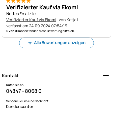
5 von 5
Verifizierter Kauf via Ekomi
Nettes Ersatzteil
Verifizierter Kauf via Ekomi
- von Katja L.
verfasst am 24.09.2024 07:54:19
0 von 0
Kunden fanden diese Bewertung hilfreich.
Alle Bewertungen anzeigen
Fußzeile
Kontakt
Rufen Sie an
04847 - 8068 0
Senden Sie uns eine Nachricht
Kundencenter