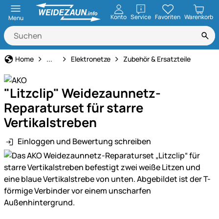
öffnen
Konto
Service
Favoriten
Warenkorb
Menu
Weidezaun
Home
...
Elektronetze
Zubehör & Ersatzteile
"Litzclip" Weidezaunnetz-
Reparaturset für starre
Vertikalstreben
Einloggen und Bewertung schreiben
Produktgalerie