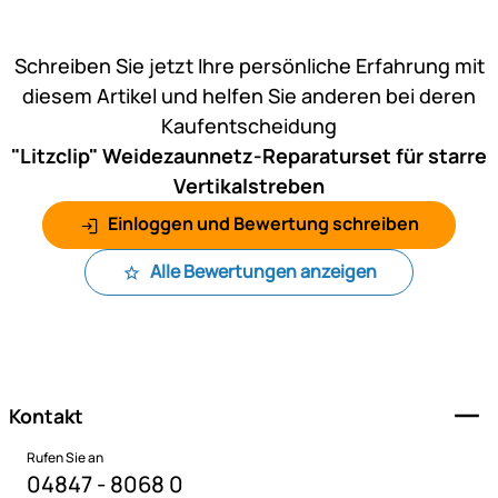
Noch keine Bewertungen ab
Schreiben Sie jetzt Ihre persönliche Erfahrung mit
diesem Artikel und helfen Sie anderen bei deren
Kaufentscheidung
"Litzclip" Weidezaunnetz-Reparaturset für starre
Vertikalstreben
Einloggen und Bewertung schreiben
Alle Bewertungen anzeigen
Fußzeile
Kontakt
Rufen Sie an
04847 - 8068 0