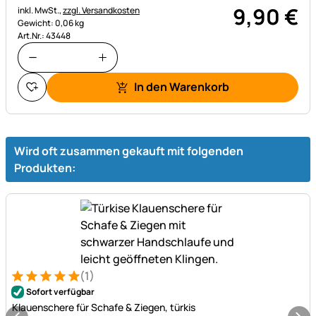
9
,
90
€
Steuerhinweis:
inkl. MwSt.,
zzgl. Versandkosten
Gewicht: 0,06 kg
Art.Nr.: 43448
In den Warenkorb
Wird oft zusammen gekauft mit folgenden
Produkten:
(1)
Bewertung: 5 von 5 (1 Bewertungen)
1 Bewertung
Sofort verfügbar
Klauenschere für Schafe & Ziegen, türkis