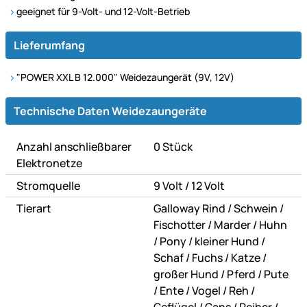
geeignet für 9-Volt- und 12-Volt-Betrieb
Lieferumfang
"POWER XXL B 12.000" Weidezaungerät (9V, 12V)
Technische Daten
Technische Daten Weidezaungeräte
Anzahl anschließbarer
0 Stück
Elektronetze
oder
Stromquelle
9 Volt
/
12 Volt
oder
oder
Tierart
Galloway Rind
/
Schwein
/
oder
oder
Fischotter
/
Marder
/
Huhn
oder
oder
oder
/
Pony
/
kleiner Hund
/
oder
oder
oder
Schaf
/
Fuchs
/
Katze
/
oder
oder
großer Hund
/
Pferd
/
Pute
oder
oder
oder
oder
/
Ente
/
Vogel
/
Reh
/
oder
oder
oder