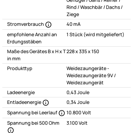
Geflügel
/
Gans
/
Reiher
/
oder
oder
oder
Rind
/
Waschbär
/
Dachs
/
Ziege
Stromverbrauch
40 mA
empfohlene Anzahl an
1 Stück (wird mitgeliefert)
Erdungsstäben
Maße des Gerätes B x H x T
228 x 335 x 150
in mm
Produkttyp
Weidezaungeräte -
oder
Weidezaungeräte 9V
/
Weidezaungerät
Ladeenergie
0,43 Joule
Entladeenergie
0,34 Joule
Spannung bei Leerlauf
10.800 Volt
Spannung bei 500 Ohm
3.100 Volt