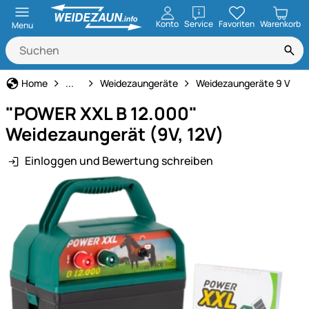
öffnen
Konto
Service
Favoriten
Warenkorb
Menu
Weidezaun
Home
...
Weidezaungeräte
Weidezaungeräte 9 V
"POWER XXL B 12.000"
Weidezaungerät (9V, 12V)
Einloggen und Bewertung schreiben
Produktgalerie