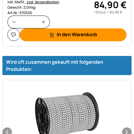
84
,
90
€
Steuerhinweis:
inkl. MwSt.,
zzgl. Versandkosten
Gewicht: 2,09 kg
1 Stück =
84
,
90
€
Art.Nr.: 570520
In den Warenkorb
Wird oft zusammen gekauft mit folgenden
Produkten: