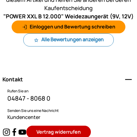
Kaufentscheidung
"POWER XXL B 12.000" Weidezaungerät (9V, 12V)
Einloggen und Bewertung schreiben
Alle Bewertungen anzeigen
Fußzeile
Kontakt
Rufen Sie an
04847 - 8068 0
Senden Sie uns eine Nachricht
Kundencenter
Vertrag widerrufen