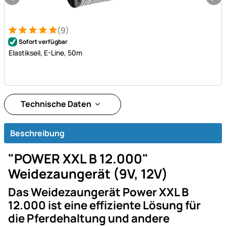
(9)
Bewertung: 5 von 5 (9 Bewertungen)
9 Bewertungen
Sofort verfügbar
Elastikseil, E-Line, 50m
Technische Daten
Beschreibung
"POWER XXL B 12.000"
Weidezaungerät (9V, 12V)
Das Weidezaungerät Power XXL B
12.000 ist eine effiziente Lösung für
die Pferdehaltung und andere