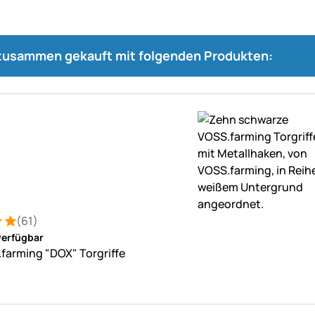
 zusammen gekauft mit folgenden Produkten:
(61)
: 5 von 5 (61 Bewertungen)
tungen
verfügbar
farming "DOX" Torgriffe