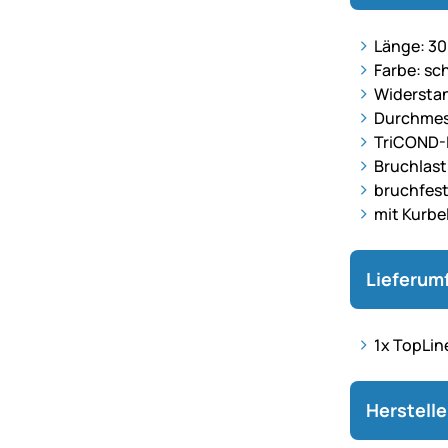
Länge: 3
Farbe: sc
Widersta
Durchmes
TriCOND-
Bruchlast
bruchfest
mit Kurbe
Lieferum
1x TopLin
Herstell