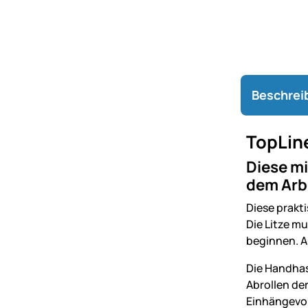
Beschrei
TopLin
Diese mi
dem Arb
Diese prakt
Die Litze m
beginnen. A
Die Handhas
Abrollen der
Einhängevor