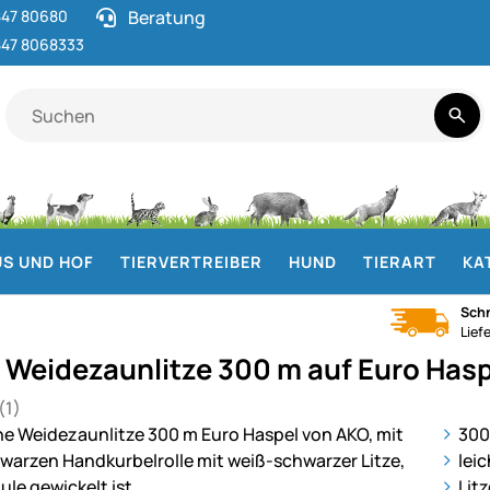
47 80680
Beratung
47 8068333
S UND HOF
TIERVERTREIBER
HUND
TIERART
KA
Schn
Lief
 Weidezaunlitze 300 m auf Euro Hasp
(1)
 von 5 (1 Bewertungen)
ie
300
lei
Lit