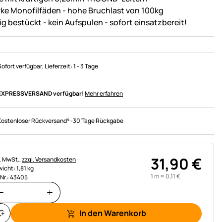
rke Monofilfäden - hohe Bruchlast von 100kg
ig bestückt - kein Aufspulen - sofort einsatzbereit!
Sofort verfügbar
, Lieferzeit:
1 - 3 Tage
EXPRESSVERSAND verfügbar!
Mehr erfahren
4
Kostenloser Rückversand
-
30 Tage Rückgabe
31
,
90
€
uerhinweis:
l. MwSt.,
zzgl. Versandkosten
icht: 1,81 kg
1 m =
0
,
11
€
.Nr.: 43405
In den Warenkorb