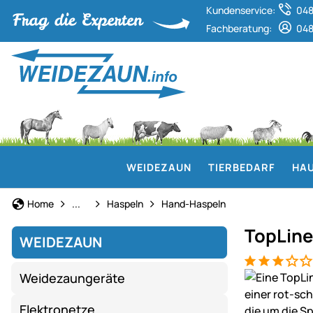
Kundenservice:
048
Fachberatung:
048
WEIDEZAUN
TIERBEDARF
HAU
Weidezaun
Home
...
Haspeln
Hand-Haspeln
TopLine
WEIDEZAUN
Bewertung: 3
1 Bewertung
Produktgaler
Weidezaungeräte
Elektronetze