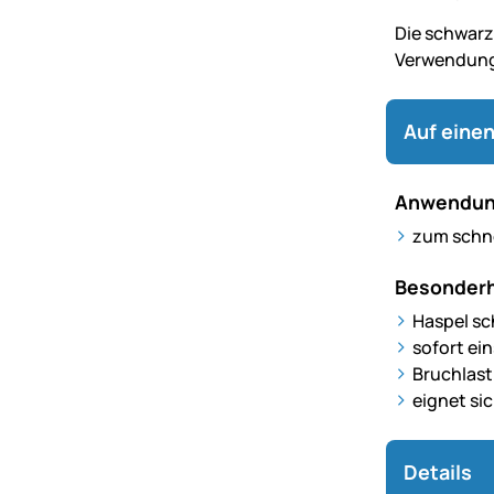
Die schwarz
Verwendung 
Auf einen
Anwendun
zum schne
Besonderh
Haspel sc
sofort ei
Bruchlast
eignet si
Details