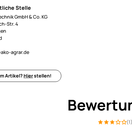
liche Stelle
echnik GmbH & Co. KG
h-Str. 4
gen
d
ako-agrar.de
m Artikel?
Hier
stellen!
Bewertu
(1
Bewertung: 3 v
1 Bewertung