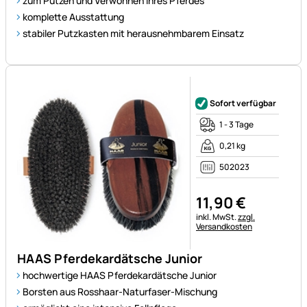
zum Putzen und Verwöhnen Ihres Pferdes
komplette Ausstattung
stabiler Putzkasten mit herausnehmbarem Einsatz
Noch keine Bewertungen ab
Sofort verfügbar
1 - 3 Tage
0,21 kg
502023
11
,
90
€
Steuerhinweis:
inkl. MwSt.
zzgl.
Versandkosten
HAAS Pferdekardätsche Junior
hochwertige HAAS Pferdekardätsche Junior
Borsten aus Rosshaar-Naturfaser-Mischung