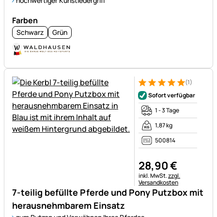
hochwertiger Kunstledergriff
Farben
Schwarz
Grün
(1)
Bewertung: 5 von 5 (1 Bewert
1 Bewertung
Sofort verfügbar
1 - 3 Tage
1,87 kg
500814
28
,
90
€
Steuerhinweis:
inkl. MwSt.
zzgl.
Versandkosten
7-teilig befüllte Pferde und Pony Putzbox mit
herausnehmbarem Einsatz