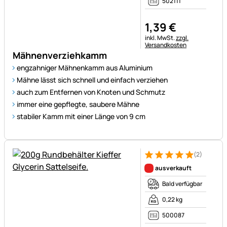
502111
1
,
39
€
Steuerhinweis:
inkl. MwSt.
zzgl.
Versandkosten
Mähnenverziehkamm
engzahniger Mähnenkamm aus Aluminium
Mähne lässt sich schnell und einfach verziehen
auch zum Entfernen von Knoten und Schmutz
immer eine gepflegte, saubere Mähne
stabiler Kamm mit einer Länge von 9 cm
(2)
Bewertung: 5 von 5 (2 Bewer
2 Bewertungen
ausverkauft
Bald verfügbar
0,22 kg
500087