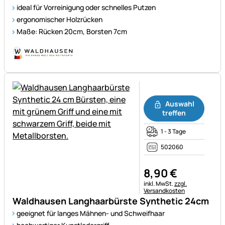
ideal für Vorreinigung oder schnelles Putzen
ergonomischer Holzrücken
Maße: Rücken 20cm, Borsten 7cm
Noch keine Bewertungen ab
Auswahl
treffen
1 - 3 Tage
502060
8
,
90
€
Steuerhinweis:
inkl. MwSt.
zzgl.
Versandkosten
Waldhausen Langhaarbürste Synthetic 24cm
geeignet für langes Mähnen- und Schweifhaar