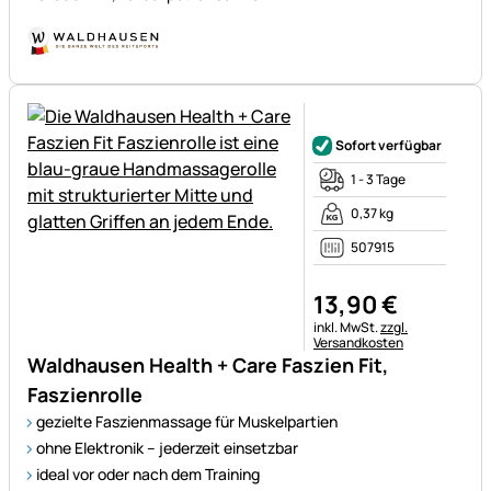
Noch keine Bewertungen ab
Sofort verfügbar
1 - 3 Tage
0,37 kg
507915
13
,
90
€
Steuerhinweis:
inkl. MwSt.
zzgl.
Versandkosten
Waldhausen Health + Care Faszien Fit,
Faszienrolle
gezielte Faszienmassage für Muskelpartien
ohne Elektronik – jederzeit einsetzbar
ideal vor oder nach dem Training