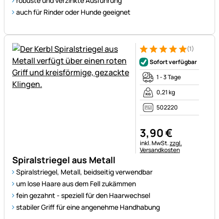
robuste und verzinkte Ausführung
auch für Rinder oder Hunde geeignet
(1)
Bewertung: 5 von 5 (1 Bewert
1 Bewertung
Sofort verfügbar
1 - 3 Tage
0,21 kg
502220
3
,
90
€
Steuerhinweis:
inkl. MwSt.
zzgl.
Versandkosten
Spiralstriegel aus Metall
Spiralstriegel, Metall, beidseitig verwendbar
um lose Haare aus dem Fell zukämmen
fein gezahnt - speziell für den Haarwechsel
stabiler Griff für eine angenehme Handhabung