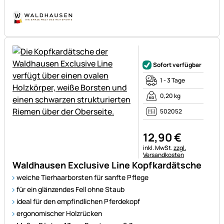
Noch keine Bewertungen ab
Sofort verfügbar
1 - 3 Tage
0,20 kg
502052
12
,
90
€
Steuerhinweis:
inkl. MwSt.
zzgl.
Versandkosten
Waldhausen Exclusive Line Kopfkardätsche
weiche Tierhaarborsten für sanfte Pflege
für ein glänzendes Fell ohne Staub
ideal für den empfindlichen Pferdekopf
ergonomischer Holzrücken