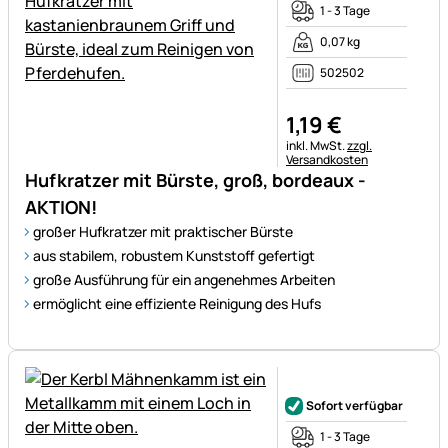
1 - 3 Tage
0,07 kg
502502
1
,
19
€
Steuerhinweis:
inkl. MwSt.
zzgl.
Versandkosten
Hufkratzer mit Bürste, groß, bordeaux -
AKTION!
großer Hufkratzer mit praktischer Bürste
aus stabilem, robustem Kunststoff gefertigt
große Ausführung für ein angenehmes Arbeiten
ermöglicht eine effiziente Reinigung des Hufs
Noch keine Bewertungen ab
Sofort verfügbar
1 - 3 Tage