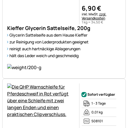
6
,
90
€
Steuerhinweis:
inkl. MwSt.
zzgl.
Versandkosten
1 kg =
34
,
50
€
Kieffer Glycerin Sattelseife, 200g
Glycerin Sattelseife aus dem Hause Kieffer
zur Reinigung von Lederprodukten geeignet
reinigt auch hartnäckige Ablagerungen
hält das Leder weich und geschmeidig
Noch keine Bewertungen ab
Sofort verfügbar
1 - 3 Tage
0,01 kg
508101