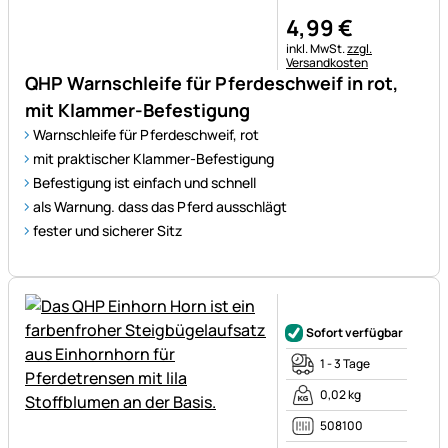
4
,
99
€
Steuerhinweis:
inkl. MwSt.
zzgl.
Versandkosten
QHP Warnschleife für Pferdeschweif in rot,
mit Klammer-Befestigung
Warnschleife für Pferdeschweif, rot
mit praktischer Klammer-Befestigung
Befestigung ist einfach und schnell
als Warnung. dass das Pferd ausschlägt
fester und sicherer Sitz
Noch keine Bewertungen ab
Sofort verfügbar
1 - 3 Tage
0,02 kg
508100