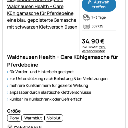
Auswahl
treffen
1 - 3 Tage
507735
34
,
90
€
Steuerhinweis:
inkl. MwSt.
zzgl.
Versandkosten
Waldhausen Health + Care Kühlgamasche für
Pferdebeine
für Vorder- und Hinterbein geeignet
zur Unterstützung nach Belastung & bei Verletzungen
mehrere Kühlkammern für gezielte Wirkung
anpassbar durch elastische Klettverschlüsse
kühlbar im Kühlschrank oder Gefrierfach
Größe
Pony
Warmblut
Vollblut