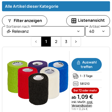
Alle Artikel dieser Kategorie
Listenansicht
Filter anzeigen
Sortieren nach
Artikel
Relevanz
40
1
2
3
Noch keine Bewertungen ab
Auswahl
treffen
1 - 3 Tage
581210
Bei 72 oder mehr
1
,
09
€
ab
Steuerhinweis:
inkl. MwSt.
zzgl.
Versandkosten
1 m =
0
,
24
€