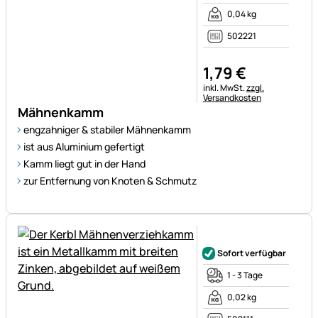
0,04 kg
502221
1
,
79
€
Steuerhinweis:
inkl. MwSt.
zzgl.
Versandkosten
Mähnenkamm
engzahniger & stabiler Mähnenkamm
ist aus Aluminium gefertigt
Kamm liegt gut in der Hand
zur Entfernung von Knoten & Schmutz
Noch keine Bewertungen ab
Sofort verfügbar
1 - 3 Tage
0,02 kg