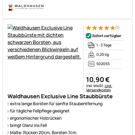
(1)
Bewertung: 5 von 5 (1 Bewert
1 Bewertung
Sofort verfügbar
1 - 3 Tage
0,20 kg
502055
10
,
90
€
Steuerhinweis:
inkl. MwSt.
zzgl.
Versandkosten
Waldhausen Exclusive Line Staubbürste
extra lange Borsten für sanfte Staubentfernung
für tägliche Fellpflege geeignet
ergonomischer Holzrücken
bringt Glanz ins Fell
Maße: Rücken 20cm, Borsten 7cm