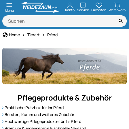
öffnen
Konto
Service
Favoriten
Warenkorb
Menu
Home
Tierart
Pferd
Unser
Pflegeprodukte & Zubehör
Sortiment
für
Praktische Putzbox für Ihr Pferd
Pferde
Bürsten, Kamm und weiteres Zubehör
–
Hochwertige Pflegeprodukte für Ihr Pferd
alles
Premium Kundenservice & schneller Versand