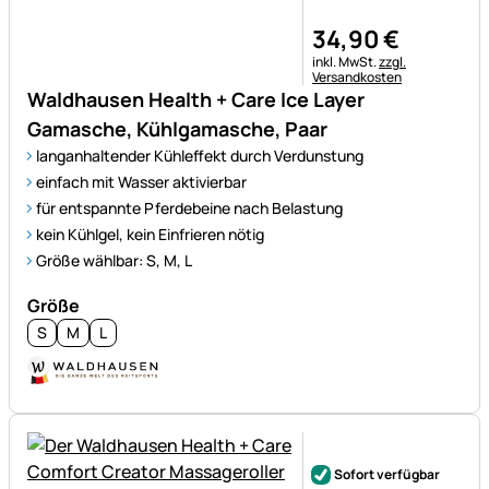
34
,
90
€
Steuerhinweis:
inkl. MwSt.
zzgl.
Versandkosten
Waldhausen Health + Care Ice Layer
Gamasche, Kühlgamasche, Paar
langanhaltender Kühleffekt durch Verdunstung
einfach mit Wasser aktivierbar
für entspannte Pferdebeine nach Belastung
kein Kühlgel, kein Einfrieren nötig
Größe wählbar: S, M, L
Größe
S
M
L
Noch keine Bewertungen ab
Sofort verfügbar