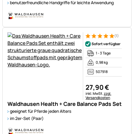
benutzerfreundliche Handgriffe für leichte Anwendung
(1)
Bewertung: 5 von 5 (1 Bewert
1 Bewertung
Sofort verfügbar
1 - 3 Tage
0,98 kg
507918
27
,
90
€
Steuerhinweis:
inkl. MwSt.
zzgl.
Versandkosten
Waldhausen Health + Care Balance Pads Set
geeignet für Pferde jeden Alters
im 2er-Set (Paar)