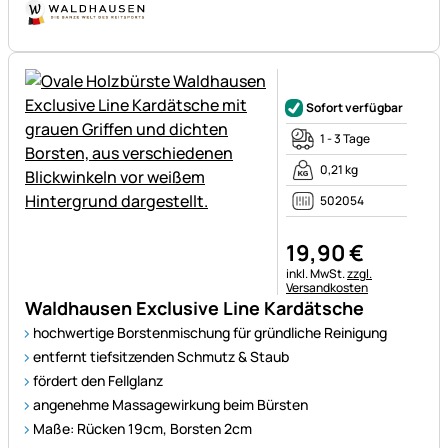
Noch keine Bewertungen ab
Sofort verfügbar
1 - 3 Tage
0,21 kg
502054
19
,
90
€
Steuerhinweis:
inkl. MwSt.
zzgl.
Versandkosten
Waldhausen Exclusive Line Kardätsche
hochwertige Borstenmischung für gründliche Reinigung
entfernt tiefsitzenden Schmutz & Staub
fördert den Fellglanz
angenehme Massagewirkung beim Bürsten
Maße: Rücken 19cm, Borsten 2cm