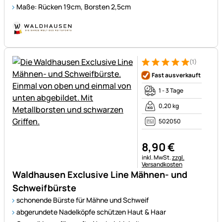
Maße: Rücken 19cm, Borsten 2,5cm
(1)
Bewertung: 5 von 5 (1 Bewert
1 Bewertung
Fast ausverkauft
1 - 3 Tage
0,20 kg
502050
8
,
90
€
Steuerhinweis:
inkl. MwSt.
zzgl.
Versandkosten
Waldhausen Exclusive Line Mähnen- und
Schweifbürste
schonende Bürste für Mähne und Schweif
abgerundete Nadelköpfe schützen Haut & Haar