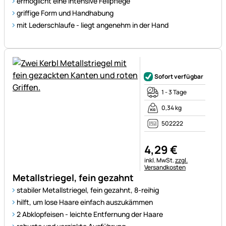
ermöglicht eine intensive Fellpflege
griffige Form und Handhabung
mit Lederschlaufe - liegt angenehm in der Hand
Noch keine Bewertungen ab
Sofort verfügbar
1 - 3 Tage
0,34 kg
502222
4
,
29
€
Steuerhinweis:
inkl. MwSt.
zzgl.
Versandkosten
Metallstriegel, fein gezahnt
stabiler Metallstriegel, fein gezahnt, 8-reihig
hilft, um lose Haare einfach auszukämmen
2 Abklopfeisen - leichte Entfernung der Haare