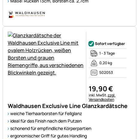
Maße: Rücken 13cm, Borsten ca. 2,7cm
Noch keine Bewertungen ab
Sofort verfügbar
1 - 3 Tage
0,20 kg
502053
19
,
90
€
Steuerhinweis:
inkl. MwSt.
zzgl.
Versandkosten
Waldhausen Exclusive Line Glanzkardätsche
weiche Tierhaarborsten für Fellglanz
ideal für das Finish nach dem Putzen
schonend für empfindliche Körperpartien
ergonomischer Griff für gutes Handling