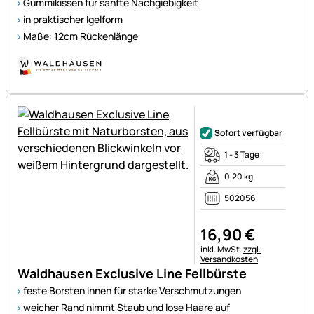
Gummikissen für sanfte Nachgiebigkeit
in praktischer Igelform
Maße: 12cm Rückenlänge
Noch keine Bewertungen ab
Sofort verfügbar
1 - 3 Tage
0,20 kg
502056
16
,
90
€
Steuerhinweis:
inkl. MwSt.
zzgl.
Versandkosten
Waldhausen Exclusive Line Fellbürste
feste Borsten innen für starke Verschmutzungen
weicher Rand nimmt Staub und lose Haare auf