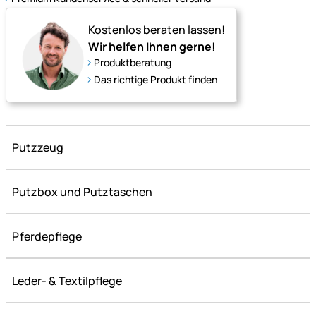
für
Pflege,
Kostenlos beraten lassen!
Haltung
Wir helfen Ihnen gerne!
und
Produktberatung
Wohlbefinden.
Das richtige Produkt finden
Putzzeug
Putzbox und Putztaschen
Pferdepflege
Leder- & Textilpflege