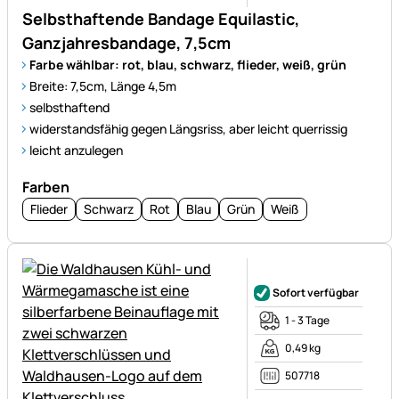
Selbsthaftende Bandage Equilastic,
Ganzjahresbandage, 7,5cm
Farbe wählbar: rot, blau, schwarz, flieder, weiß, grün
Breite: 7,5cm, Länge 4,5m
selbsthaftend
widerstandsfähig gegen Längsriss, aber leicht querrissig
leicht anzulegen
Farben
Flieder
Schwarz
Rot
Blau
Grün
Weiß
Noch keine Bewertungen ab
Sofort verfügbar
1 - 3 Tage
0,49 kg
507718