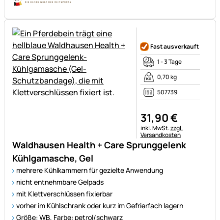
Noch keine Bewertungen ab
Fast ausverkauft
1 - 3 Tage
0,70 kg
507739
31
,
90
€
Steuerhinweis:
inkl. MwSt.
zzgl.
Versandkosten
Waldhausen Health + Care Sprunggelenk
Kühlgamasche, Gel
mehrere Kühlkammern für gezielte Anwendung
nicht entnehmbare Gelpads
mit Klettverschlüssen fixierbar
vorher im Kühlschrank oder kurz im Gefrierfach lagern
Größe: WB, Farbe: petrol/schwarz