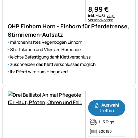
8
,
99
€
Steuerhinweis:
inkl. MwSt.
zzgl.
Versandkosten
QHP Einhorn Horn - Einhorn für Pferdetrense,
Stirnriemen-Aufsatz
märchenhaftes Regenbogen Einhorn
Stoffblumen und Vlies am Hornende
leichte Befestigung dank Klettverschluss
zuschneiden des Klettverschlusses möglich
Ihr Pferd wird zum Hingucker!
Noch keine Bewertungen ab
Auswahl
treffen
1 - 3 Tage
500150