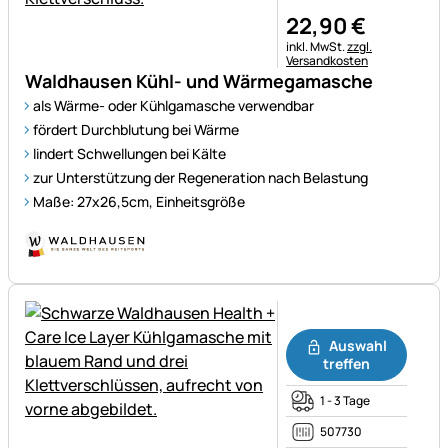
22
,
90
€
Steuerhinweis:
inkl. MwSt.
zzgl.
Versandkosten
Waldhausen Kühl- und Wärmegamasche
als Wärme- oder Kühlgamasche verwendbar
fördert Durchblutung bei Wärme
lindert Schwellungen bei Kälte
zur Unterstützung der Regeneration nach Belastung
Maße: 27x26,5cm, Einheitsgröße
Noch keine Bewertungen ab
Auswahl
treffen
1 - 3 Tage
507730