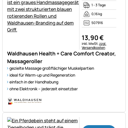
1 - 3 Tage
0,16 kg
507916
13
,
90
€
Steuerhinweis:
inkl. MwSt.
zzgl.
Versandkosten
Waldhausen Health + Care Comfort Creator,
Massageroller
gezielte Massage großflächiger Muskelpartien
ideal für Warm-up und Regeneration
einfach in der Handhabung
ohne Elektronik – jederzeit einsetzbar
Noch keine Bewertungen ab