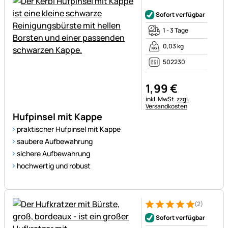
Noch keine Bewertungen ab
Sofort verfügbar
1 - 3 Tage
0,03 kg
502230
1
,
99
€
Steuerhinweis:
inkl. MwSt.
zzgl.
Versandkosten
Hufpinsel mit Kappe
praktischer Hufpinsel mit Kappe
saubere Aufbewahrung
sichere Aufbewahrung
hochwertig und robust
(2)
Bewertung: 5 von 5 (2 Bewer
2 Bewertungen
Sofort verfügbar