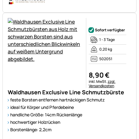
Noch keine Bewertungen ab
Sofort verfügbar
1 - 3 Tage
0,20 kg
502051
8
,
90
€
Steuerhinweis:
inkl. MwSt.
zzgl.
Versandkosten
Waldhausen Exclusive Line Schmutzbürste
feste Borsten entfernen hartnäckigen Schmutz
ideal für Körper und Pferdebeine
handliche Größe: 14cm Rückenlänge
hochwertiger Holzrücken
Borstenlänge: 2,2cm