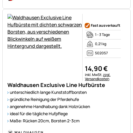
Noch keine Bewertungen ab
Fast ausverkauft
1 - 3 Tage
0,21 kg
502057
14
,
90
€
Steuerhinweis:
inkl. MwSt.
zzgl.
Versandkosten
Waldhausen Exclusive Line Hufbürste
unterschiedlich lange Kunststoffborsten
gründliche Reinigung der Pferdehufe
angenehme Handhabung dank Holzrücken
ideal für die tägliche Hufpflege
Maße: Rücken 20cm, Borsten 2-3cm