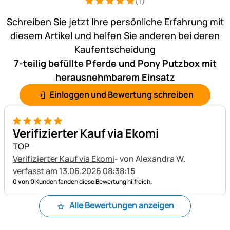
(1)
Bewertung: 5 von 5 (1 Bewertungen)
1 Bewertung
Schreiben Sie jetzt Ihre persönliche Erfahrung mit
diesem Artikel und helfen Sie anderen bei deren
Kaufentscheidung
7-teilig befüllte Pferde und Pony Putzbox mit
herausnehmbarem Einsatz
Einloggen und Bewertung schreiben
5 von 5
Verifizierter Kauf via Ekomi
TOP
Verifizierter Kauf via Ekomi
- von Alexandra W.
verfasst am 13.06.2026 08:38:15
0 von 0
Kunden fanden diese Bewertung hilfreich.
Alle Bewertungen anzeigen