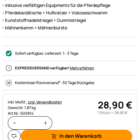
inklusive vielfältigen Equipments für die Pferdepflege
Pferdekardätsche + Hufkratzer + Viskoseschwamm
Kunststoffnadelstriegel + Gummistriegel
Mähnenkamm + Mähnenbürste
Sofort verfügbar
, Lieferzeit:
1 - 3 Tage
EXPRESSVERSAND verfügbar!
Mehr erfahren
4
Kostenloser Rückversand
-
30 Tage Rückgabe
28
,
90
€
Steuerhinweis:
inkl. MwSt.,
zzgl. Versandkosten
Gewicht: 1,87 kg
1 Stück =
28
,
90
€
Art.Nr.: 500814
In den Warenkorb