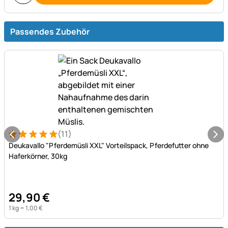
Passendes Zubehör
(11)
Bewertung: 5 von 5 (11 Bewertungen)
11 Bewertungen
Deukavallo "Pferdemüsli XXL" Vorteilspack, Pferdefutter ohne
Haferkörner, 30kg
29
,
90
€
1 kg =
1
,
00
€