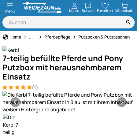
öffnen
Konto
Service
Favoriten
Warenkorb
Menu
Pferdehaltung
Home
...
Pferdepflege
Putzboxen & Putztaschen
7-teilig befüllte Pferde und Pony
Putzbox mit herausnehmbarem
Einsatz
(1)
Bewertung: 5 von 5 (1 Bewertungen)
1 Bewertung
Produktgalerie