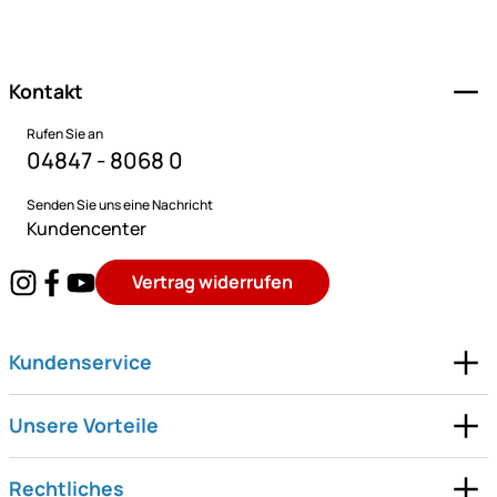
Fußzeile
Kontakt
Rufen Sie an
04847 - 8068 0
Senden Sie uns eine Nachricht
Kundencenter
Vertrag widerrufen
Kundenservice
Unsere Vorteile
Rechtliches