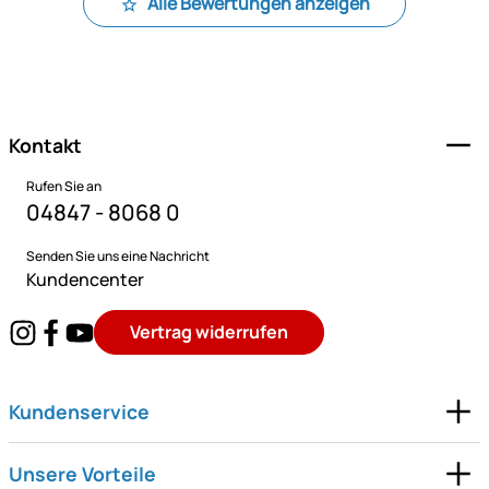
Alle Bewertungen anzeigen
Fußzeile
Kontakt
Rufen Sie an
04847 - 8068 0
Senden Sie uns eine Nachricht
Kundencenter
Vertrag widerrufen
Kundenservice
Unsere Vorteile