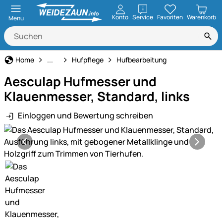
öffnen
Konto
Service
Favoriten
Warenkorb
Menu
Pferdehaltung
Home
...
Hufpflege
Hufbearbeitung
Aesculap Hufmesser und
Klauenmesser, Standard, links
Einloggen und Bewertung schreiben
Produktgalerie