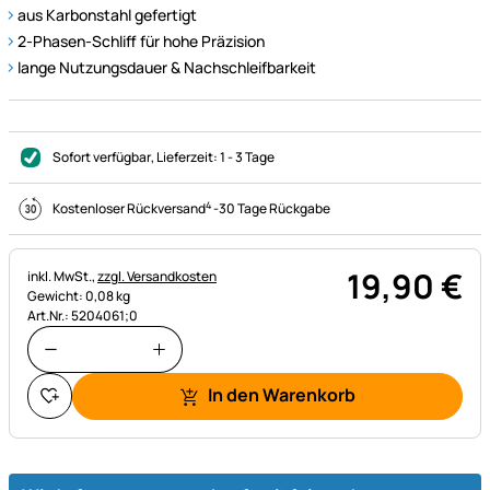
aus Karbonstahl gefertigt
2-Phasen-Schliff für hohe Präzision
lange Nutzungsdauer & Nachschleifbarkeit
Sofort verfügbar
, Lieferzeit:
1 - 3 Tage
4
Kostenloser Rückversand
-
30 Tage Rückgabe
19
,
90
€
Steuerhinweis:
inkl. MwSt.,
zzgl. Versandkosten
Gewicht: 0,08 kg
Art.Nr.: 5204061;0
In den Warenkorb