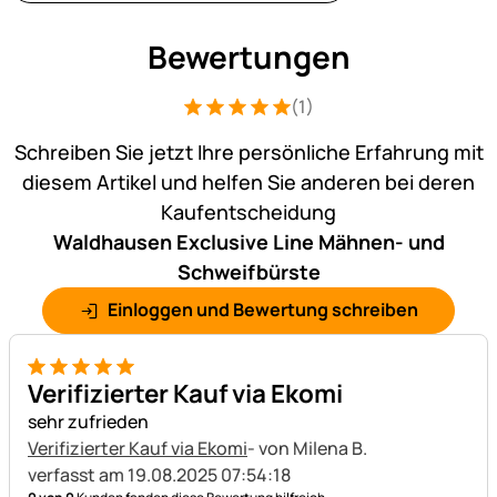
Bewertungen
(1)
Bewertung: 5 von 5 (1 Bewertungen)
1 Bewertung
Schreiben Sie jetzt Ihre persönliche Erfahrung mit
diesem Artikel und helfen Sie anderen bei deren
Kaufentscheidung
Waldhausen Exclusive Line Mähnen- und
Schweifbürste
Einloggen und Bewertung schreiben
5 von 5
Verifizierter Kauf via Ekomi
sehr zufrieden
Verifizierter Kauf via Ekomi
- von Milena B.
verfasst am 19.08.2025 07:54:18