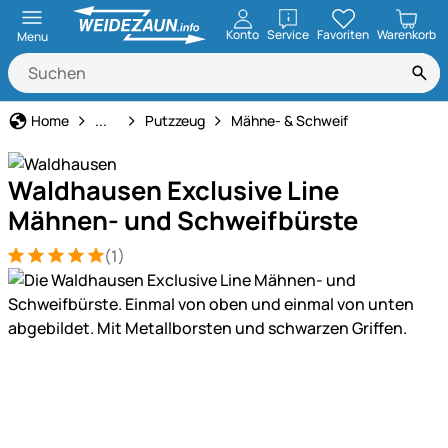
öffnen
Konto
Service
Favoriten
Warenkorb
Menu
Pferdepflege
Home
...
Putzzeug
Mähne- & Schweif
Waldhausen Exclusive Line
Mähnen- und Schweifbürste
(1)
Bewertung: 5 von 5 (1 Bewertungen)
1 Bewertung
Produktgalerie