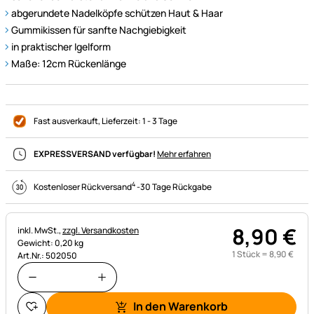
abgerundete Nadelköpfe schützen Haut & Haar
Gummikissen für sanfte Nachgiebigkeit
in praktischer Igelform
Maße: 12cm Rückenlänge
Fast ausverkauft
, Lieferzeit:
1 - 3 Tage
EXPRESSVERSAND verfügbar!
Mehr erfahren
4
Kostenloser Rückversand
-
30 Tage Rückgabe
8
,
90
€
Steuerhinweis:
inkl. MwSt.,
zzgl. Versandkosten
Gewicht: 0,20 kg
1 Stück =
8
,
90
€
Art.Nr.: 502050
In den Warenkorb