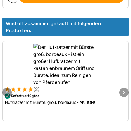
Wird oft zusammen gekauft mit folgenden
Produkten:
(2)
Bewertung: 5 von 5 (2 Bewertungen)
2 Bewertungen
Sofort verfügbar
Hufkratzer mit Bürste, groß, bordeaux - AKTION!