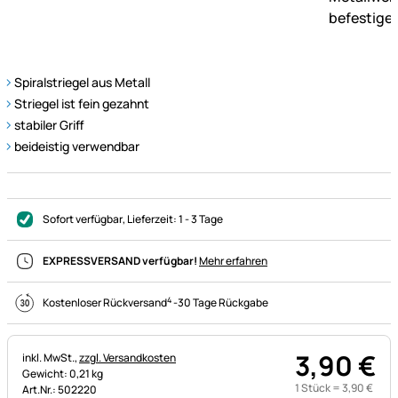
Spiralstriegel aus Metall
Striegel ist fein gezahnt
stabiler Griff
beideistig verwendbar
Sofort verfügbar
, Lieferzeit:
1 - 3 Tage
EXPRESSVERSAND verfügbar!
Mehr erfahren
4
Kostenloser Rückversand
-
30 Tage Rückgabe
3
,
90
€
Steuerhinweis:
inkl. MwSt.,
zzgl. Versandkosten
Gewicht: 0,21 kg
1 Stück =
3
,
90
€
Art.Nr.: 502220