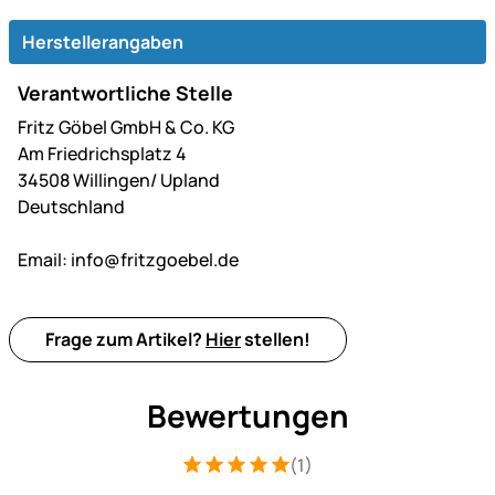
Herstellerangaben
Verantwortliche Stelle
Fritz Göbel GmbH & Co. KG
Am Friedrichsplatz 4
34508 Willingen/ Upland
Deutschland
Email:
info@fritzgoebel.de
Frage zum Artikel?
Hier
stellen!
Bewertungen
(1)
Bewertung: 5 von 5 (1 Bewertungen)
1 Bewertung