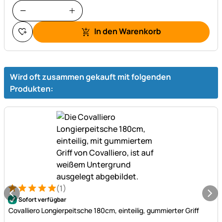
In den Warenkorb
Wird oft zusammen gekauft mit folgenden
Produkten:
(1)
Bewertung: 5 von 5 (1 Bewertungen)
1 Bewertung
Sofort verfügbar
Covalliero Longierpeitsche 180cm, einteilig, gummierter Griff