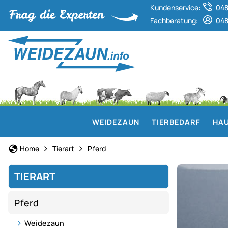
Kundenservice:
048
Fachberatung:
048
WEIDEZAUN
TIERBEDARF
HAU
Home
Tierart
Pferd
TIERART
Pferd
Weidezaun