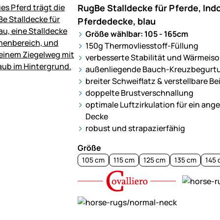
RugBe Stalldecke für Pferde, Indo
Pferdedecke, blau
Größe wählbar: 105 - 165cm
150g Thermovliesstoff-Füllung
verbesserte Stabilität und Wärmeiso
außenliegende Bauch-Kreuzbegurt
breiter Schweiflatz & verstellbare B
doppelte Brustverschnallung
optimale Luftzirkulation für ein an
Decke
robust und strapazierfähig
Größe
105 cm
115 cm
125 cm
135 cm
145 