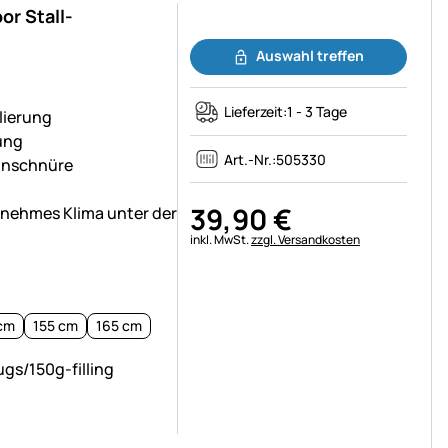
or Stall-
Noch keine Bewertungen abgegeben
Auswahl treffen
Lieferzeit:
1 - 3 Tage
lierung
ung
Art.-Nr.:
505330
einschnüre
39
,
90
€
genehmes Klima unter der
Steuerhinweis:
inkl. MwSt.
zzgl. Versandkosten
cm
155 cm
165 cm