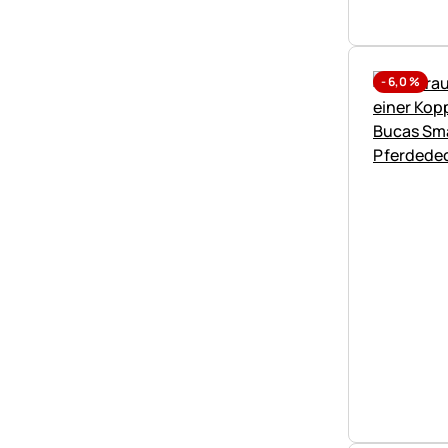
-
6,0
%