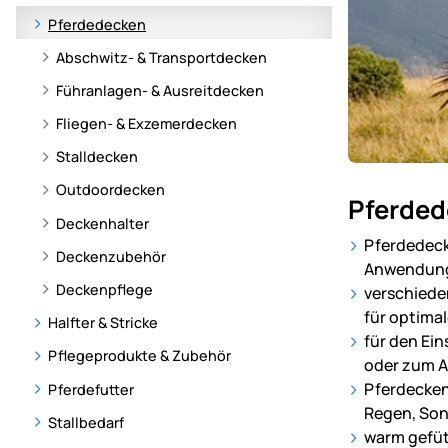
Pferdedecken
Abschwitz- & Transportdecken
Führanlagen- & Ausreitdecken
Fliegen- & Exzemerdecken
Stalldecken
Unser
Outdoordecken
Pferde
Sortiment
Deckenhalter
für
Pferdedeck
Deckenzubehör
Pferde
Anwendung
–
Deckenpflege
verschiede
alles
für optima
Halfter & Stricke
für
für den Ein
Pflegeprodukte & Zubehör
Pflege,
oder zum A
Haltung
Pferdecken
Pferdefutter
und
Regen, Son
Stallbedarf
Wohlbefinde
warm gefüt