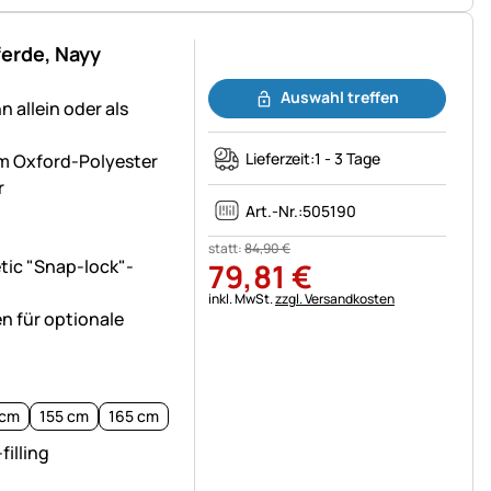
ferde, Nayy
Noch keine Bewertungen abgegeben
Auswahl treffen
n allein oder als
Lieferzeit:
1 - 3 Tage
m Oxford-Polyester
r
Art.-Nr.:
505190
statt:
84
,
90
€
tic "Snap-lock"-
79
,
81
€
Steuerhinweis:
inkl. MwSt.
zzgl. Versandkosten
 für optionale
 cm
155 cm
165 cm