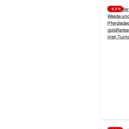
-
6,0
%