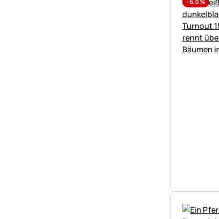
-
6,0
%