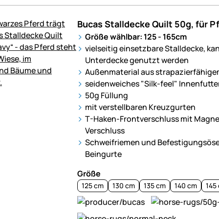
Bucas Stalldecke Quilt 50g, für P
Größe wählbar: 125 - 165cm
vielseitig einsetzbare Stalldecke, kan
Unterdecke genutzt werden
Außenmaterial aus strapazierfähige
seidenweiches "Silk-feel" Innenfutte
50g Füllung
mit verstellbaren Kreuzgurten
T-Haken-Frontverschluss mit Magne
Verschluss
Schweifriemen und Befestigungsösen
Beingurte
Größe
125 cm
130 cm
135 cm
140 cm
145