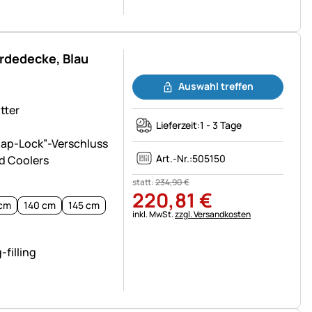
rdedecke, Blau
Noch keine Bewertungen abgegeben
Auswahl treffen
tter
Lieferzeit:
1 - 3 Tage
nap-Lock”-Verschluss
Art.-Nr.:
505150
nd Coolers
statt:
234
,
90
€
220
,
81
€
 cm
140 cm
145 cm
Steuerhinweis:
inkl. MwSt.
zzgl. Versandkosten