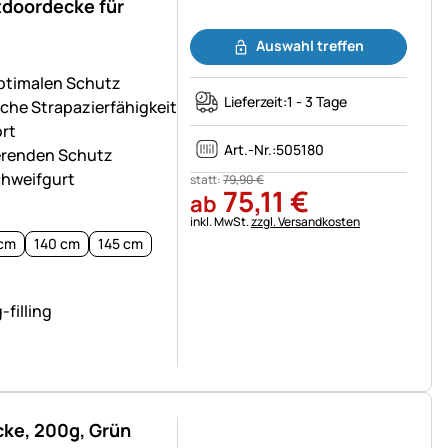
tdoordecke für
Noch keine Bewertungen abgegeben
Auswahl treffen
ptimalen Schutz
Lieferzeit:
1 - 3 Tage
che Strapazierfähigkeit
rt
Art.-Nr.:
505180
lierenden Schutz
chweifgurt
statt:
79
,
90
€
75
,
11
€
ab
Steuerhinweis:
inkl. MwSt.
zzgl. Versandkosten
 cm
140 cm
145 cm
cke, 200g, Grün
Noch keine Bewertungen abgegeben