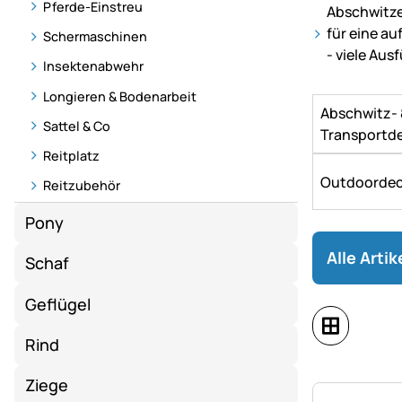
Pferde-Einstreu
Abschwitz
für eine a
Schermaschinen
- viele Au
Insektenabwehr
Longieren & Bodenarbeit
Abschwitz-
Sattel & Co
Transportd
Reitplatz
Outdoorde
Reitzubehör
Pony
Alle Arti
Schaf
Geflügel
Rind
Ziege