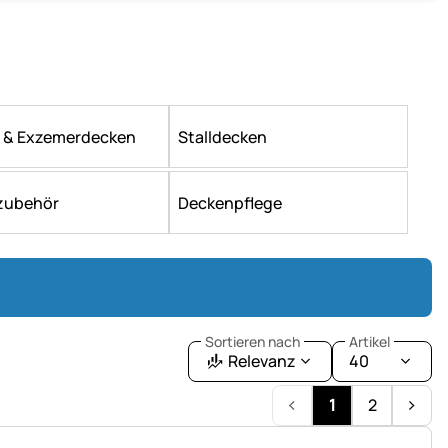
- & Exzemerdecken
Stalldecken
zubehör
Deckenpflege
Sortieren nach
Artikel
Relevanz
40
1
2