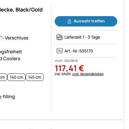
decke, Black/Gold
Noch keine Bewertungen abgegeben
Auswahl treffen
Lieferzeit:
1 - 3 Tage
”- Verschluss
Art.-Nr.:
505170
gsfreiheit
nd Coolers
statt:
124
,
90
€
117
,
41
€
Steuerhinweis:
inkl. MwSt.
zzgl. Versandkosten
 cm
140 cm
145 cm