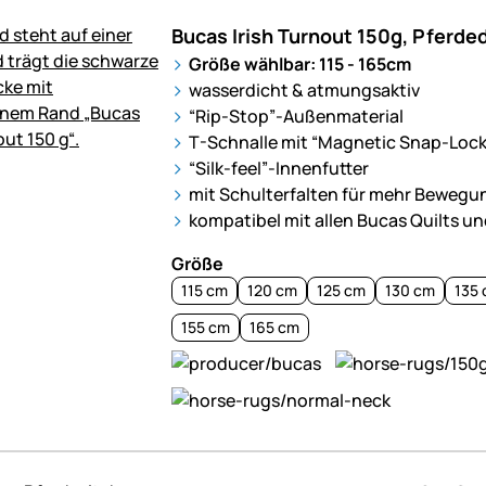
Bucas Irish Turnout 150g, Pferde
Größe wählbar: 115 - 165cm
wasserdicht & atmungsaktiv
“Rip-Stop”-Außenmaterial
T-Schnalle mit “Magnetic Snap-Lock
“Silk-feel”-Innenfutter
mit Schulterfalten für mehr Bewegun
kompatibel mit allen Bucas Quilts u
Größe
115 cm
120 cm
125 cm
130 cm
135
155 cm
165 cm