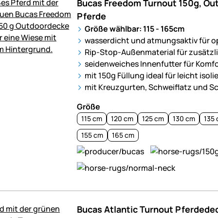
Bucas Freedom Turnout 150g, Ou
Pferde
Größe wählbar: 115 - 165cm
wasserdicht und atmungsaktiv für o
Rip-Stop-Außenmaterial für zusätzli
seidenweiches Innenfutter für Komfo
mit 150g Füllung ideal für leicht iso
mit Kreuzgurten, Schweiflatz und S
Größe
115 cm
120 cm
125 cm
130 cm
135
155 cm
165 cm
Bucas Atlantic Turnout Pferdede