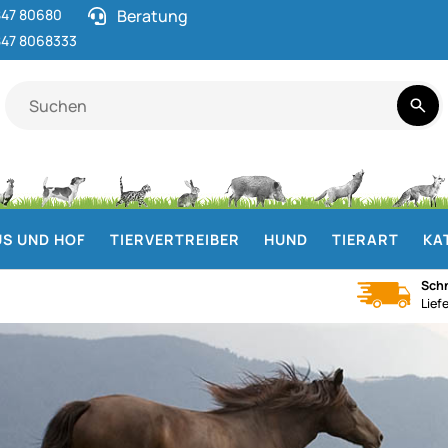
47 80680
Beratung
47 8068333
S UND HOF
TIERVERTREIBER
HUND
TIERART
KA
Schn
Lief