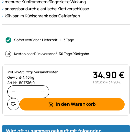
mehrere Kühlkammern für gezielte Wirkung
anpassbar durch elastische Klettverschlüsse
kühlbar im Kühlschrank oder Gefrierfach
Sofort verfügbar
, Lieferzeit:
1 - 3 Tage
4
Kostenloser Rückversand
-
30 Tage Rückgabe
34
,
90
€
Steuerhinweis:
inkl. MwSt.,
zzgl. Versandkosten
Gewicht: 1,40 kg
1 Stück =
34
,
90
€
Art.Nr.: 507736;0
In den Warenkorb
Wird oft zusammen gekauft mit folgenden