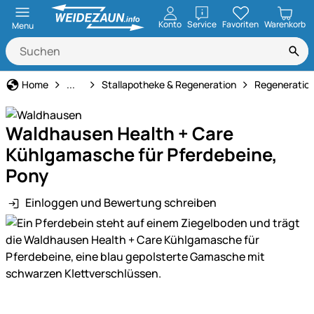
öffnen
Konto
Service
Favoriten
Warenkorb
Menu
Pferdepflege
Home
...
Stallapotheke & Regeneration
Regeneratio
Waldhausen Health + Care
Kühlgamasche für Pferdebeine,
Pony
Einloggen und Bewertung schreiben
Produktgalerie