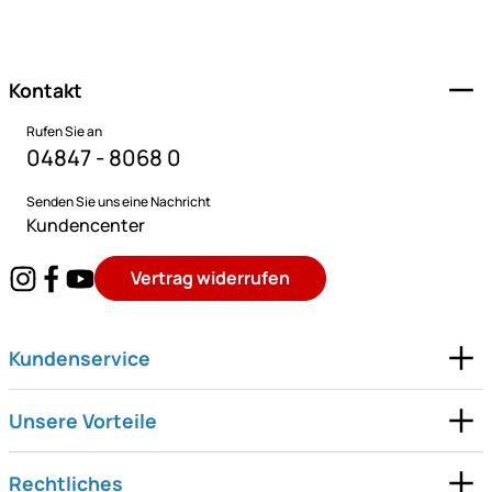
Fußzeile
Kontakt
Rufen Sie an
04847 - 8068 0
Senden Sie uns eine Nachricht
Kundencenter
Vertrag widerrufen
Kundenservice
Unsere Vorteile
Rechtliches