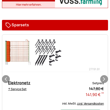
Hier mehr erfahren.
Sparsets
27191.B1
Elektronetz
Setpreis
+
147,
80
€
Service Set
**
141
,
90
€
inkl. MwSt.
zzgl. Versandkosten