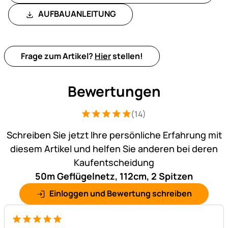
AUFBAUANLEITUNG
Frage zum Artikel?
Hier
stellen!
Bewertungen
(14)
Bewertung: 5 von 5 (14 Bewertungen)
14 Bewertungen
Schreiben Sie jetzt Ihre persönliche Erfahrung mit
diesem Artikel und helfen Sie anderen bei deren
Kaufentscheidung
50m Geflügelnetz, 112cm, 2 Spitzen
Einloggen und Bewertung schreiben
5 von 5