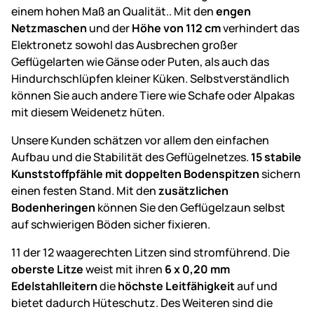
einem hohen Maß an Qualität.. Mit den
engen
Netzmaschen
und der
Höhe von 112 cm
verhindert das
Elektronetz sowohl das Ausbrechen großer
Geflügelarten wie Gänse oder Puten, als auch das
Hindurchschlüpfen kleiner Küken. Selbstverständlich
können Sie auch andere Tiere wie Schafe oder Alpakas
mit diesem Weidenetz hüten.
Unsere Kunden schätzen vor allem den einfachen
Aufbau und die Stabilität des Geflügelnetzes.
15 stabile
Kunststoffpfähle mit doppelten Bodenspitzen
sichern
einen festen Stand. Mit den
zusätzlichen
Bodenheringen
können Sie den Geflügelzaun selbst
auf schwierigen Böden sicher fixieren.
11 der 12 waagerechten Litzen sind stromführend. Die
oberste Litze
weist mit ihren
6 x 0,20 mm
Edelstahlleitern
die
höchste Leitfähigkeit
auf und
bietet dadurch Hüteschutz. Des Weiteren sind die