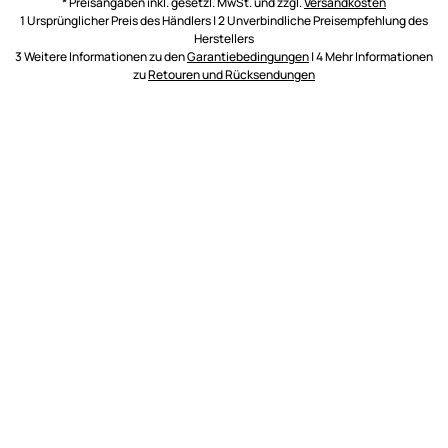
* Preisangaben inkl. gesetzl. MwSt. und zzgl.
Versandkosten
1 Ursprünglicher Preis des Händlers | 2 Unverbindliche Preisempfehlung des
Herstellers
3 Weitere Informationen zu den
Garantiebedingungen
| 4 Mehr Informationen
zu
Retouren und Rücksendungen