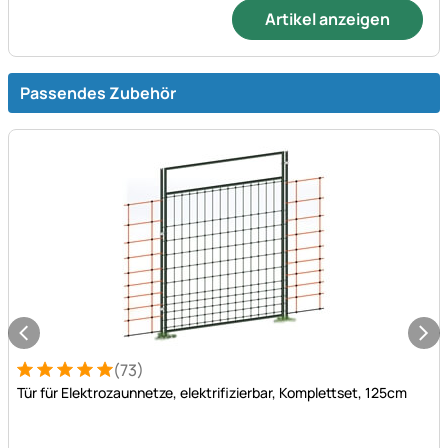
Artikel anzeigen
Passendes Zubehör
(73)
Bewertung: 5 von 5 (73 Bewertungen)
73 Bewertungen
Tür für Elektrozaunnetze, elektrifizierbar, Komplettset, 125cm