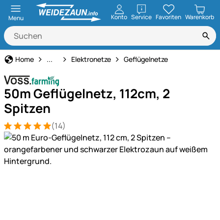
öffnen
Konto
Service
Favoriten
Warenkorb
Menu
Weidezaun
Home
...
Elektronetze
Geflügelnetze
50m Geflügelnetz, 112cm, 2
Spitzen
(14)
Bewertung: 5 von 5 (14 Bewertungen)
14 Bewertungen
Produktgalerie