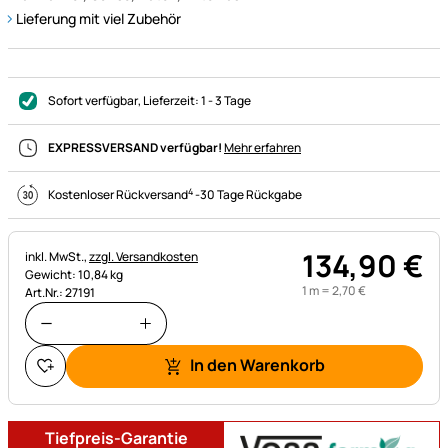
Lieferung mit viel Zubehör
Sofort verfügbar
, Lieferzeit:
1 - 3 Tage
EXPRESSVERSAND verfügbar!
Mehr erfahren
4
Kostenloser Rückversand
-
30 Tage Rückgabe
134
,
90
€
Steuerhinweis:
inkl. MwSt.,
zzgl. Versandkosten
Gewicht: 10,84 kg
1 m =
2
,
70
€
Art.Nr.: 27191
In den Warenkorb
Tiefpreis-Garantie