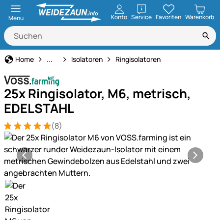
öffnen
Konto
Service
Favoriten
Warenkorb
Menu
Weidezaun
Home
...
Isolatoren
Ringisolatoren
25x Ringisolator, M6, metrisch,
EDELSTAHL
(8)
Bewertung: 5 von 5 (8 Bewertungen)
8 Bewertungen
Produktgalerie