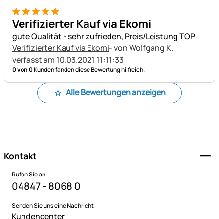
5 von 5
Verifizierter Kauf via Ekomi
gute Qualität - sehr zufrieden, Preis/Leistung TOP
Verifizierter Kauf via Ekomi
- von Wolfgang K.
verfasst am 10.03.2021 11:11:33
0 von 0
Kunden fanden diese Bewertung hilfreich.
Alle Bewertungen anzeigen
Fußzeile
Kontakt
Rufen Sie an
04847 - 8068 0
Senden Sie uns eine Nachricht
Kundencenter