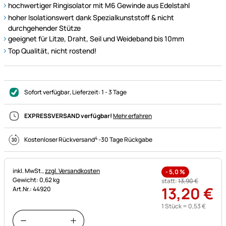
hochwertiger Ringisolator mit M6 Gewinde aus Edelstahl
hoher Isolationswert dank Spezialkunststoff & nicht
durchgehender Stütze
geeignet für Litze, Draht, Seil und Weideband bis 10mm
Top Qualität, nicht rostend!
Sofort verfügbar
, Lieferzeit:
1 - 3 Tage
EXPRESSVERSAND verfügbar!
Mehr erfahren
4
Kostenloser Rückversand
-
30 Tage Rückgabe
Steuerhinweis:
inkl. MwSt.,
zzgl. Versandkosten
-
5,0
%
Gewicht: 0,62 kg
statt:
13
,
90
€
13
,
20
€
Art.Nr.: 44920
1 Stück =
0
,
53
€