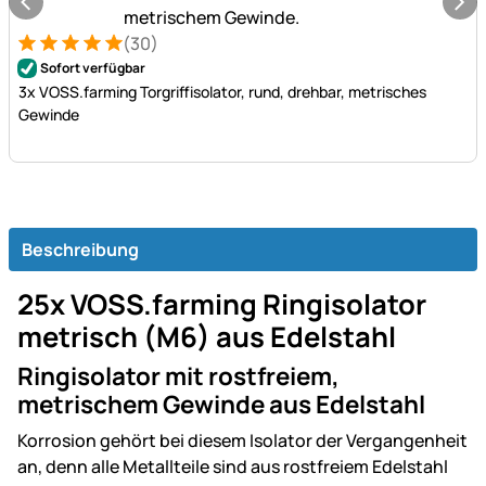
(30)
Bewertung: 5 von 5 (30 Bewertungen)
30 Bewertungen
Sofort verfügbar
3x VOSS.farming Torgriffisolator, rund, drehbar, metrisches
Gewinde
Beschreibung
25x VOSS.farming Ringisolator
metrisch (M6) aus Edelstahl
Ringisolator mit rostfreiem,
metrischem Gewinde aus Edelstahl
Korrosion gehört bei diesem Isolator der Vergangenheit
an, denn alle Metallteile sind aus rostfreiem Edelstahl