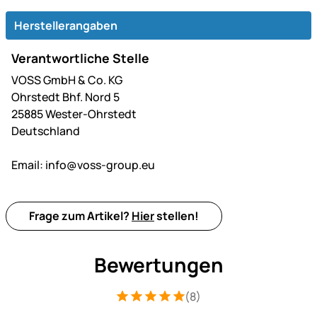
Herstellerangaben
Verantwortliche Stelle
VOSS GmbH & Co. KG
Ohrstedt Bhf. Nord 5
25885 Wester-Ohrstedt
Deutschland
Email:
info@voss-group.eu
Frage zum Artikel?
Hier
stellen!
Bewertungen
(8)
Bewertung: 5 von 5 (8 Bewertungen)
8 Bewertungen