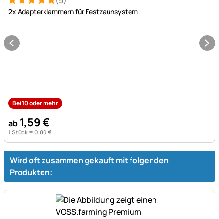
(5)
Bewertung: 5 von 5 (5 Bewertungen)
5 Bewertungen
2x Adapterklammern für Festzaunsystem
Bei 10 oder mehr
1
,
59
€
ab
1 Stück =
0
,
80
€
Wird oft zusammen gekauft mit folgenden
Produkten: