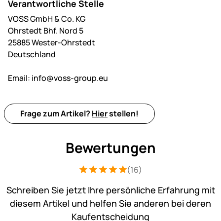
Verantwortliche Stelle
VOSS GmbH & Co. KG
Ohrstedt Bhf. Nord 5
25885 Wester-Ohrstedt
Deutschland
Email:
info@voss-group.eu
Frage zum Artikel?
Hier
stellen!
Bewertungen
(16)
Bewertung: 5 von 5 (16 Bewertungen)
16 Bewertungen
Schreiben Sie jetzt Ihre persönliche Erfahrung mit
diesem Artikel und helfen Sie anderen bei deren
Kaufentscheidung