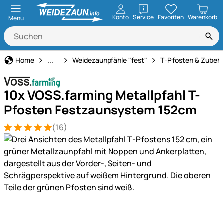
öffnen
Konto
Service
Favoriten
Warenkorb
Menu
Weidezaun
Home
...
Weidezaunpfähle "fest"
T-Pfosten & Zubeh
10x VOSS.farming Metallpfahl T-
Pfosten Festzaunsystem 152cm
(16)
Bewertung: 5 von 5 (16 Bewertungen)
16 Bewertungen
Produktgalerie