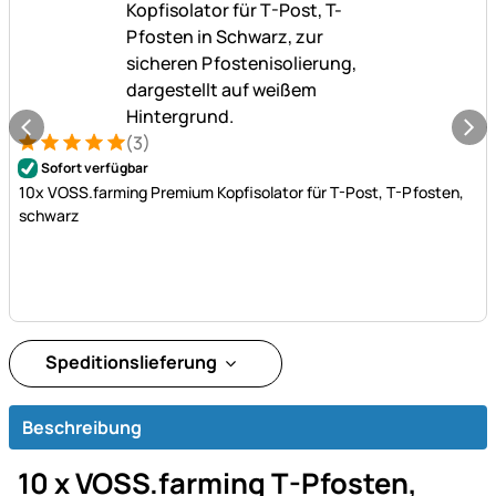
(3)
Bewertung: 5 von 5 (3 Bewertungen)
3 Bewertungen
Sofort verfügbar
10x VOSS.farming Premium Kopfisolator für T-Post, T-Pfosten,
schwarz
Speditionslieferung
Beschreibung
10 x VOSS.farming T-Pfosten,