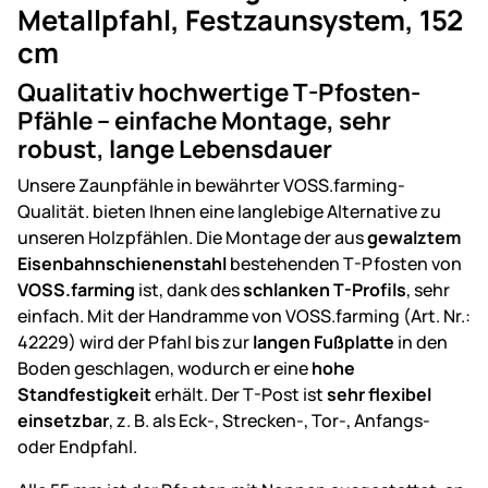
Metallpfahl, Festzaunsystem, 152
cm
Qualitativ hochwertige T-Pfosten-
Pfähle – einfache Montage, sehr
robust, lange Lebensdauer
Unsere Zaunpfähle in bewährter VOSS.farming-
Qualität. bieten Ihnen eine langlebige Alternative zu
unseren Holzpfählen. Die Montage der aus
gewalztem
Eisenbahnschienenstahl
bestehenden T-Pfosten von
VOSS.farming
ist, dank des
schlanken T-Profils
, sehr
einfach. Mit der Handramme von VOSS.farming (Art. Nr.:
42229) wird der Pfahl bis zur
langen Fußplatte
in den
Boden geschlagen, wodurch er eine
hohe
Standfestigkeit
erhält. Der T-Post ist
sehr flexibel
einsetzbar
, z. B. als Eck-, Strecken-, Tor-, Anfangs-
oder Endpfahl.