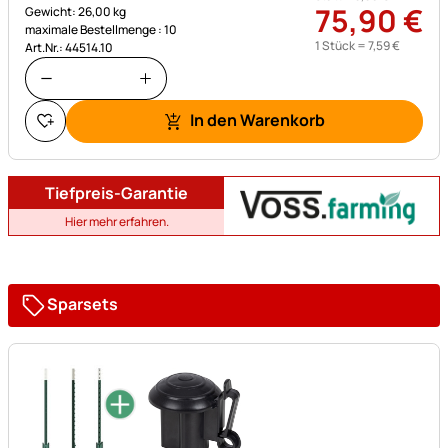
75
,
90
€
Gewicht: 26,00 kg
maximale Bestellmenge : 10
1 Stück =
7
,
59
€
Art.Nr.: 44514.10
In den Warenkorb
Tiefpreis-Garantie
Hier mehr erfahren.
Sparsets