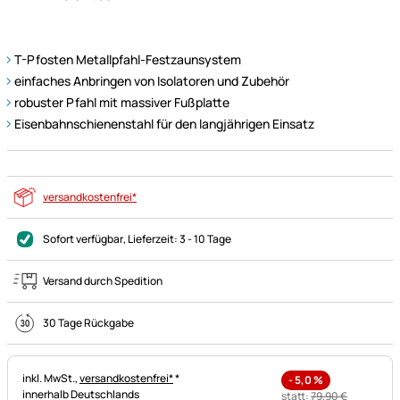
T-Pfosten Metallpfahl-Festzaunsystem
einfaches Anbringen von Isolatoren und Zubehör
robuster Pfahl mit massiver Fußplatte
Eisenbahnschienenstahl für den langjährigen Einsatz
versandkostenfrei*
Sofort verfügbar
, Lieferzeit:
3 - 10 Tage
Versand durch Spedition
30 Tage Rückgabe
Steuerhinweis:
inkl. MwSt.,
versandkostenfrei*
*
-
5,0
%
innerhalb Deutschlands
statt:
79
,
90
€