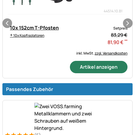
44514.10.B1
10x 152cm T-Pfosten
Setpreis
+
83,
29
€
10x Kopfisolatoren
**
81
,
90
€
inkl. MwSt.
zzgl. Versandkosten
Artikel anzeigen
Passendes Zubehör