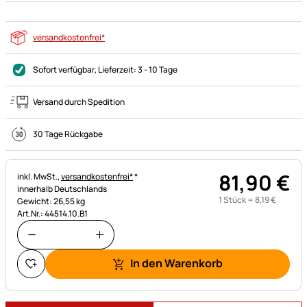
versandkostenfrei*
Sofort verfügbar
, Lieferzeit:
3 - 10 Tage
Versand durch Spedition
30 Tage Rückgabe
81
,
90
€
Steuerhinweis:
inkl. MwSt.,
versandkostenfrei*
*
innerhalb Deutschlands
1 Stück =
8
,
19
€
Gewicht: 26,55 kg
Art.Nr.: 44514.10.B1
In den Warenkorb