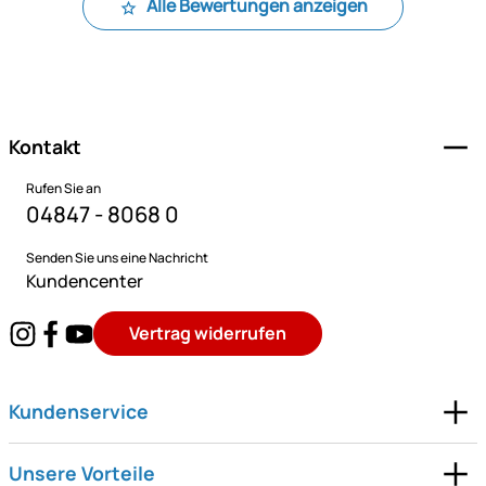
Alle Bewertungen anzeigen
Fußzeile
Kontakt
Rufen Sie an
04847 - 8068 0
Senden Sie uns eine Nachricht
Kundencenter
Vertrag widerrufen
Kundenservice
Unsere Vorteile