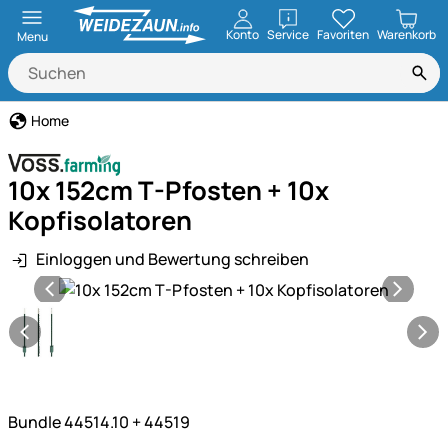
öffnen
Konto
Service
Favoriten
Warenkorb
Menu
Home
10x 152cm T-Pfosten + 10x
Kopfisolatoren
Einloggen und Bewertung schreiben
Produktgalerie
Bundle 44514.10 + 44519