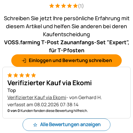
(1)
Bewertung: 5 von 5 (1 Bewertungen)
1 Bewertung
Schreiben Sie jetzt Ihre persönliche Erfahrung mit
diesem Artikel und helfen Sie anderen bei deren
Kaufentscheidung
VOSS.farming T-Post Zaunanfangs-Set "Expert",
für T-Pfosten
Einloggen und Bewertung schreiben
5 von 5
Verifizierter Kauf via Ekomi
Top
Verifizierter Kauf via Ekomi
- von Gerhard H.
verfasst am 08.02.2026 07:38:14
0 von 0
Kunden fanden diese Bewertung hilfreich.
Alle Bewertungen anzeigen