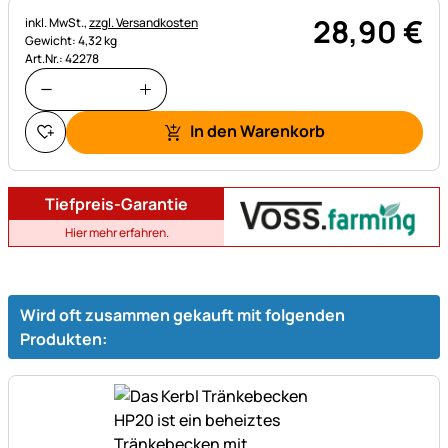
28
,
90
€
Steuerhinweis:
inkl. MwSt.,
zzgl. Versandkosten
Gewicht: 4,32 kg
Art.Nr.: 42278
In den Warenkorb
Tiefpreis-Garantie
Hier mehr erfahren.
Wird oft zusammen gekauft mit folgenden
Produkten: