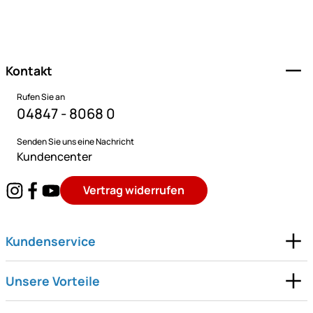
Fußzeile
Kontakt
Rufen Sie an
04847 - 8068 0
Senden Sie uns eine Nachricht
Kundencenter
Vertrag widerrufen
Kundenservice
Unsere Vorteile