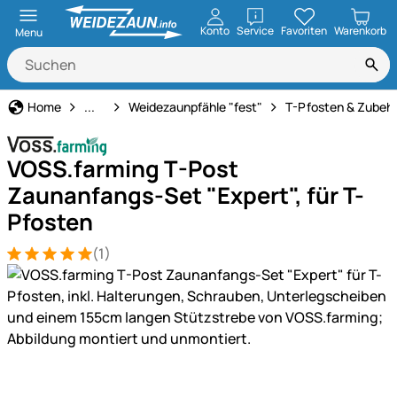
öffnen
Konto
Service
Favoriten
Warenkorb
Menu
Weidezaun
Home
...
Weidezaunpfähle "fest"
T-Pfosten & Zubeh
VOSS.farming T-Post
Zaunanfangs-Set "Expert", für T-
Pfosten
(1)
Bewertung: 5 von 5 (1 Bewertungen)
1 Bewertung
Produktgalerie