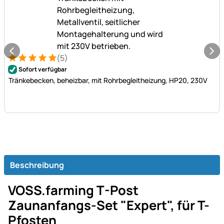
(5)
Bewertung: 5 von 5 (5 Bewertungen)
5 Bewertungen
Sofort verfügbar
Tränkebecken, beheizbar, mit Rohrbegleitheizung, HP20, 230V
Beschreibung
VOSS.farming T-Post
Zaunanfangs-Set "Expert", für T-
Pfosten