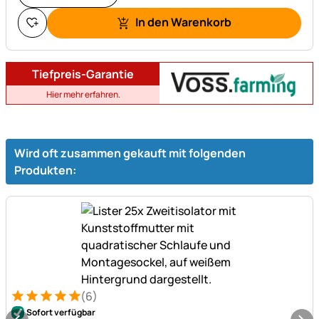
In den Warenkorb
Tiefpreis-Garantie
Hier mehr erfahren.
Wird oft zusammen gekauft mit folgenden
Produkten:
(6)
Bewertung: 5 von 5 (6 Bewertungen)
6 Bewertungen
Sofort verfügbar