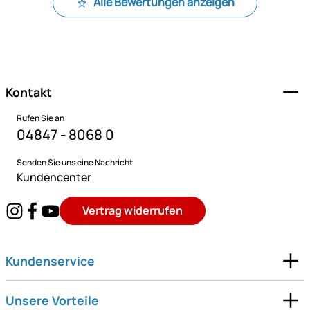
Alle Bewertungen anzeigen
Fußzeile
Kontakt
Rufen Sie an
04847 - 8068 0
Senden Sie uns eine Nachricht
Kundencenter
Vertrag widerrufen
Kundenservice
Unsere Vorteile