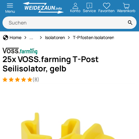
öffnen
Konto
Service
Favoriten
Warenkorb
Menu
Weidezaun
Home
...
Isolatoren
T-Pfosten Isolatoren
25x VOSS.farming T-Post
Seilisolator, gelb
(8)
Bewertung: 5 von 5 (8 Bewertungen)
8 Bewertungen
Produktgalerie