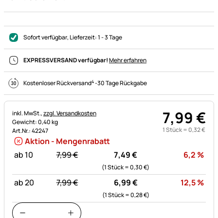
Sofort verfügbar
, Lieferzeit:
1 - 3 Tage
EXPRESSVERSAND verfügbar!
Mehr erfahren
4
Kostenloser Rückversand
-
30 Tage Rückgabe
7
,
99
€
Steuerhinweis:
inkl. MwSt.,
zzgl. Versandkosten
Gewicht: 0,40 kg
1 Stück =
0
,
32
€
Art.Nr.: 42247
Aktion - Mengenrabatt
statt:
Rab
ab 10
7,
99
€
7,
49
€
6,2
%
(1 Stück =
0,
30
€
)
statt:
Rab
ab 20
7,
99
€
6,
99
€
12,5
%
(1 Stück =
0,
28
€
)