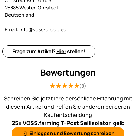
Ohrstedt Bhf. Nord 5
25885 Wester-Ohrstedt
Deutschland
Email:
info@voss-group.eu
Frage zum Artikel?
Hier
stellen!
Bewertungen
(8)
Bewertung: 5 von 5 (8 Bewertungen)
8 Bewertungen
Schreiben Sie jetzt Ihre persönliche Erfahrung mit
diesem Artikel und helfen Sie anderen bei deren
Kaufentscheidung
25x VOSS.farming T-Post Seilisolator, gelb
Einloggen und Bewertung schreiben