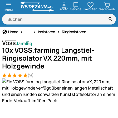
öffnen
Konto
Service
Favoriten
Warenkorb
Menu
Weidezaun
Home
...
Isolatoren
Ringisolatoren
10x VOSS.farming Langstiel-
Ringisolator VX 220mm, mit
Holzgewinde
(9)
Bewertung: 5 von 5 (9 Bewertungen)
9 Bewertungen
Produktgalerie