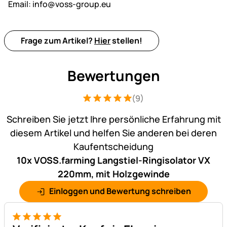
Email:
info@voss-group.eu
Frage zum Artikel?
Hier
stellen!
Bewertungen
(9)
Bewertung: 5 von 5 (9 Bewertungen)
9 Bewertungen
Schreiben Sie jetzt Ihre persönliche Erfahrung mit
diesem Artikel und helfen Sie anderen bei deren
Kaufentscheidung
10x VOSS.farming Langstiel-Ringisolator VX
220mm, mit Holzgewinde
Einloggen und Bewertung schreiben
5 von 5