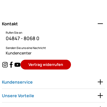
Fußzeile
Kontakt
Rufen Sie an
04847 - 8068 0
Senden Sie uns eine Nachricht
Kundencenter
Vertrag widerrufen
Kundenservice
Unsere Vorteile