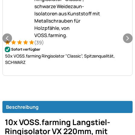
(39)
Bewertung: 5 von 5 (39 Bewertungen)
39 Bewertungen
Sofort verfügbar
50x VOSS.farming Ringisolator "Classic", Spitzenqualität,
SCHWARZ
Beschreibung
10x VOSS.farming Langstiel-
Ringisolator VX 220mm, mit