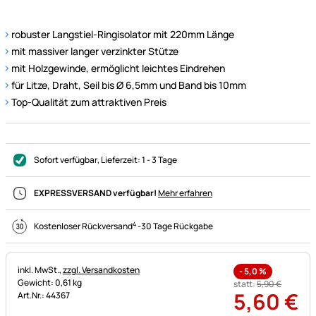
robuster Langstiel-Ringisolator mit 220mm Länge
mit massiver langer verzinkter Stütze
mit Holzgewinde, ermöglicht leichtes Eindrehen
für Litze, Draht, Seil bis Ø 6,5mm und Band bis 10mm
Top-Qualität zum attraktiven Preis
Sofort verfügbar
, Lieferzeit:
1 - 3 Tage
EXPRESSVERSAND verfügbar!
Mehr erfahren
4
Kostenloser Rückversand
-
30 Tage Rückgabe
Steuerhinweis:
inkl. MwSt.,
zzgl. Versandkosten
-
5,0
%
Gewicht: 0,61 kg
statt:
5
,
90
€
5
,
60
€
Art.Nr.: 44367