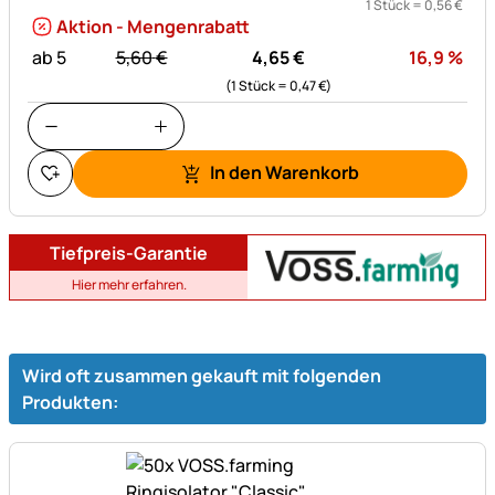
1 Stück =
0
,
56
€
Aktion - Mengenrabatt
statt:
Rab
ab 5
5,
60
€
4,
65
€
16,9
%
(1 Stück =
0,
47
€
)
In den Warenkorb
Tiefpreis-Garantie
Hier mehr erfahren.
Wird oft zusammen gekauft mit folgenden
Produkten: