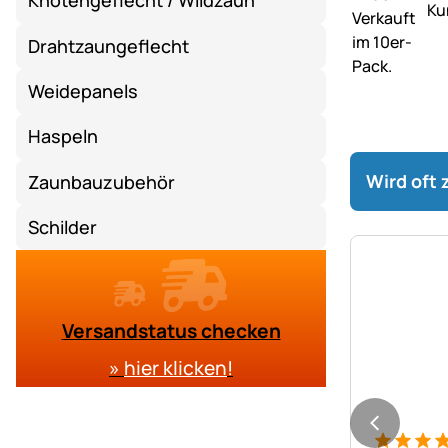
Knotengeflecht / Wildzaun
Drahtzaungeflecht
Weidepanels
Haspeln
Wird oft
Zaunbauzubehör
Schilder
Versandstatus checken
»
hier klicken
!