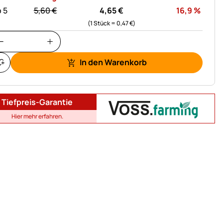
statt:
Rabat
 5
5,
60
€
4,
65
€
16,9
%
(1 Stück =
0,
47
€
)
In den Warenkorb
Tiefpreis-Garantie
Hier mehr erfahren.