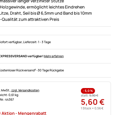
 massiver langer verzinkter Stütze
 Holzgewinde, ermöglicht leichtes Eindrehen
 Litze, Draht, Seil bis Ø 6,5mm und Band bis 10mm
-Qualität zum attraktiven Preis
Sofort verfügbar
, Lieferzeit:
1 - 3 Tage
EXPRESSVERSAND verfügbar!
Mehr erfahren
4
Kostenloser Rückversand
-
30 Tage Rückgabe
uerhinweis:
l. MwSt.,
zzgl. Versandkosten
-
5,0
%
icht: 0,61 kg
statt:
5
,
90
€
5
,
60
€
.Nr.: 44367
1 Stück =
0
,
56
€
Aktion - Mengenrabatt