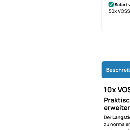
Bewertung
39 Bewer
Sofort 
50x VOSS.
Beschrei
10x VO
Praktisc
erweiter
Der
Langsti
zu normalen