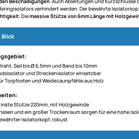
den Beschädigungen
. Auch Ableitungen und Kurzschlüsse
sringisolators verhindert werden. Der bewährte Isolatorkopf
htigkeit
. Die
massive Stütze von 6mm Länge mit Holzgewi
 Blick
gsgebiet:
, Draht, Seil bis Ø 6,5mm und Band bis 10mm
ndsisolator und Streckenisolator einsetzbar
ür Torpfosten und Weidezaunpfähle aus Holz
eiten:
zinkte Stütze 220mm, mit Holzgewinde
nasen und ein großer Trockenraum sorgen für eine hohe Isol
bewährter Isolatorkopf, robust