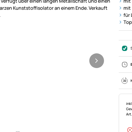
mit
mit
für
Top
Ste
ink
Gew
Art