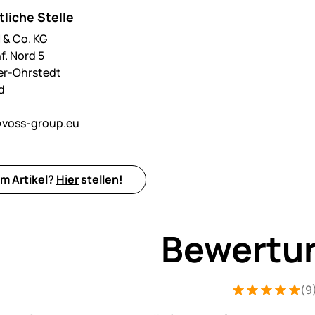
liche Stelle
& Co. KG
f. Nord 5
er-Ohrstedt
d
voss-group.eu
m Artikel?
Hier
stellen!
Bewertu
(9
Bewertung: 5 v
9 Bewertungen