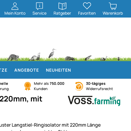
öffnen
öffnen
Mein
Konto
Service
Ratgeber
Favoriten
Warenkorb
TZE
ANGEBOTE
NEUHEITEN
elle
Mehr als
750.000
30-tägiges
erung
Kunden
Widerrufsrecht
X 220mm, mit
uster Langstiel-Ringisolator mit 220mm Länge