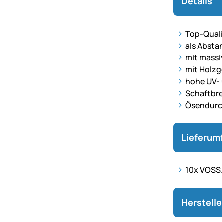
Details
Top-Quali
als Absta
mit massi
mit Holzg
hohe UV- 
Schaftbr
Ösendurc
Lieferum
10x VOSS.
Herstell