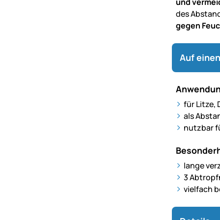
und vermei
des Abstand
gegen Feuc
Auf einen
Anwendun
für Litze
als Absta
nutzbar f
Besonderh
lange ver
3 Abtropf
vielfach 