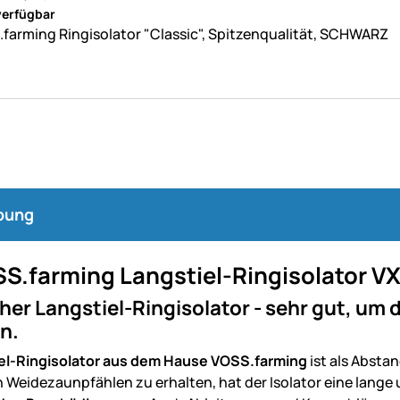
: 5 von 5 (39 Bewertungen)
tungen
verfügbar
farming Ringisolator "Classic", Spitzenqualität, SCHWARZ
bung
SS.farming Langstiel-Ringisolator 
her Langstiel-Ringisolator - sehr gut, u
n.
el-Ringisolator aus dem Hause VOSS.farming
ist als Absta
 Weidezaunpfählen zu erhalten, hat der Isolator eine lange 