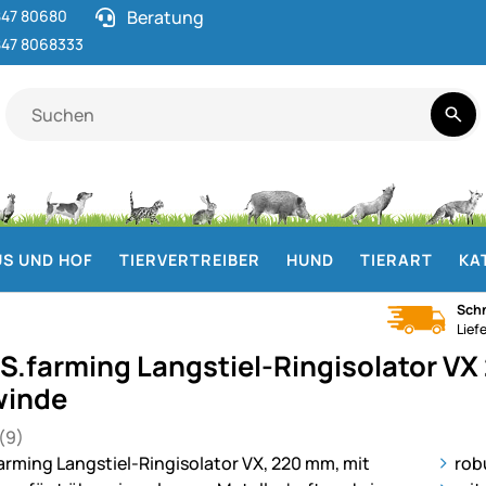
47 80680
Beratung
47 8068333
S UND HOF
TIERVERTREIBER
HUND
TIERART
KA
Schn
Lief
S.farming Langstiel-Ringisolator V
winde
(9)
 von 5 (9 Bewertungen)
en
ie
rob