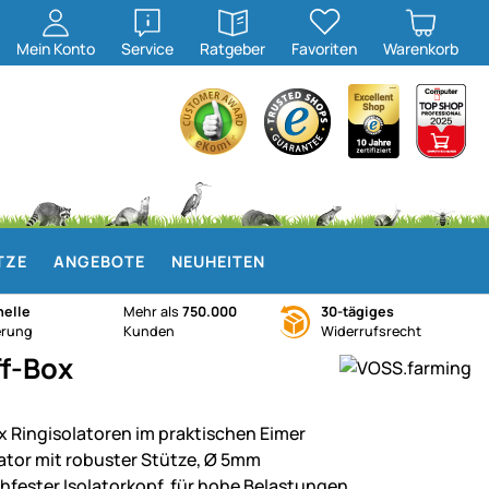
öffnen
öffnen
Mein
Konto
Service
Ratgeber
Favoriten
Warenkorb
TZE
ANGEBOTE
NEUHEITEN
elle
Mehr als
750.000
30-tägiges
erung
Kunden
Widerrufsrecht
ff-Box
x Ringisolatoren im praktischen Eimer
lator mit robuster Stütze, Ø 5mm
hfester Isolatorkopf, für hohe Belastungen