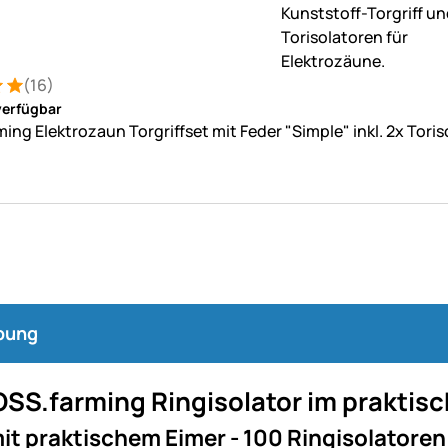
(16)
: 5 von 5 (16 Bewertungen)
tungen
verfügbar
ing Elektrozaun Torgriffset mit Feder "Simple" inkl. 2x Toris
bung
OSS.farming Ringisolator im praktis
it praktischem Eimer - 100 Ringisolatoren 