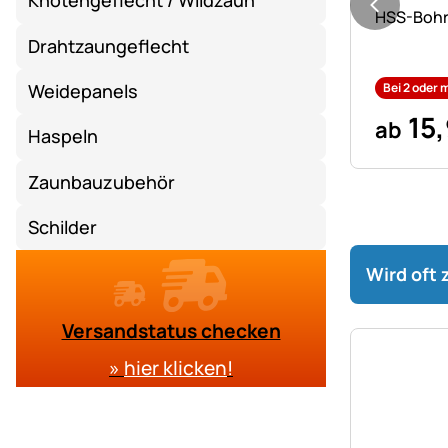
Knotengeflecht / Wildzaun
Noch kei
HSS-Bohre
Drahtzaungeflecht
Weidepanels
Bei 2 oder 
15
,
ab
Haspeln
Zaunbauzubehör
Schilder
Wird oft
Versandstatus checken
»
hier klicken
!