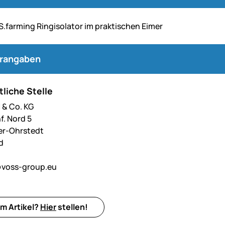
.farming Ringisolator im praktischen Eimer
erangaben
liche Stelle
& Co. KG
f. Nord 5
er-Ohrstedt
d
voss-group.eu
m Artikel?
Hier
stellen!