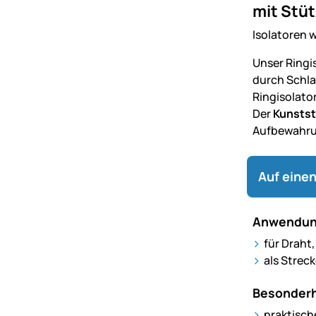
mit Stüt
Isolatoren w
Unser Ringis
durch Schla
Ringisolato
Der
Kunstst
Aufbewahru
Auf einen
Anwendun
für Draht
als Strec
Besonderh
praktisch