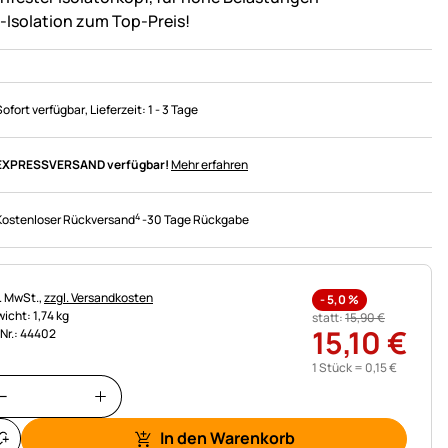
-Isolation zum Top-Preis!
Sofort verfügbar
, Lieferzeit:
1 - 3 Tage
EXPRESSVERSAND verfügbar!
Mehr erfahren
4
Kostenloser Rückversand
-
30 Tage Rückgabe
uerhinweis:
l. MwSt.,
zzgl. Versandkosten
-
5,0
%
icht: 1,74 kg
statt:
15
,
90
€
15
,
10
€
.Nr.: 44402
1 Stück =
0
,
15
€
In den Warenkorb