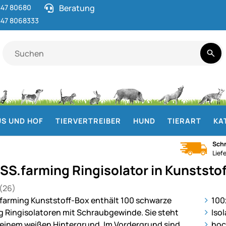
47 80680
Beratung
47 8068333
S UND HOF
TIERVERTREIBER
HUND
TIERART
KA
Schn
Lief
SS.farming Ringisolator in Kunststo
(26)
 von 5 (26 Bewertungen)
gen
ie
100
Iso
hoc