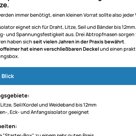
ze.
erden immer benötigt, einen kleinen Vorrat sollte also jeder
olator eignet sich für Draht, Litze, Seil und Bänder bis 12mm
g- und Spannungsfestigkeit aus. Drei Abtropfnasen sorgen 
ren haben sich
seit vielen Jahren in der Praxis bewährt
.
offeimer hat einen verschließbaren Deckel
und einen prakti
ngsbox.
 Blick
gsgebiete:
, Litze, Seil/Kordel und Weideband bis 12mm
ken-, Eck- und Anfangsisolator geeignet
eiten:
e "Starter-Box" zu einem sehr guten Preis