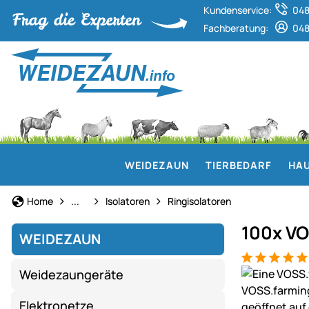
Kundenservice:
048
Fachberatung:
048
WEIDEZAUN
TIERBEDARF
HAU
Weidezaun
Home
...
Isolatoren
Ringisolatoren
100x VO
WEIDEZAUN
Bewertung: 5
26 Bewertun
Produktgaler
Weidezaungeräte
Elektronetze