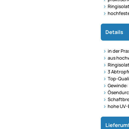
Ringisola
hochfeste
Details
in der Pr
aus hoch
Ringisola
3 Abtropf
Top-Quali
Gewinde: 
Ösendurc
Schaftbr
hohe UV-
Lieferum