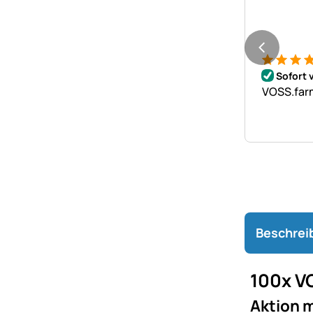
Bewertung
16 Bewer
Sofort 
VOSS.farm
Beschrei
100x V
Aktion m