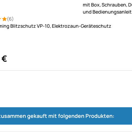
(6)
: 5 von 5 (6 Bewertungen)
ungen
ing Blitzschutz VP-10, Elektrozaun-Geräteschutz
€
 zusammen gekauft mit folgenden Produkten: