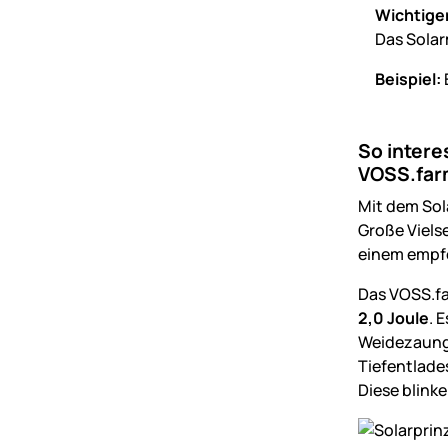
Wichtige
Das Solar
Beispiel:
So intere
VOSS.far
Mit dem Sol
Große Viels
einem empfe
Das VOSS.fa
2,0 Joule
. 
Weidezaunge
Tiefentlade
Diese blink