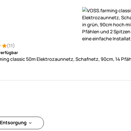
(11)
: 5 von 5 (11 Bewertungen)
tungen
verfügbar
ing classic 50m Elektrozaunnetz, Schafnetz, 90cm, 14 Pfähl
 Entsorgung