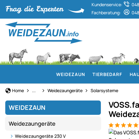
Kundenservice:
048
Fachberatung:
048
WEIDEZAUN
TIERBEDARF
HAU
Weidezaun
Home
...
Weidezaungeräte
Solarsysteme
VOSS.fa
WEIDEZAUN
Weideza
Weidezaungeräte
Bewertung: 5
15 Bewertun
Produktgaler
Weidezaungeräte 230 V