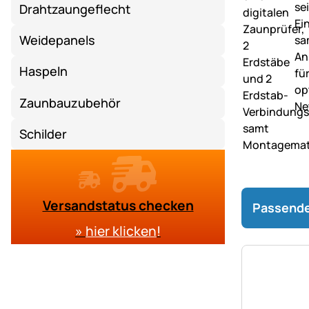
Drahtzaungeflecht
Weidepanels
Haspeln
Zaunbauzubehör
Schilder
Versandstatus checken
Passende
»
hier klicken
!