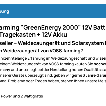
bung
arming "GreenEnergy 2000" 12V Batte
-Tragekasten + 12V Akku
seller – Weidezaungerät und Solarsystem i
n Weidezaungerät von VOSS.farming?
ahrzehntelange Erfahrung im Weidezaungeschäft und wissen w
 einem Weidezaungerät von VOSS.farming kaufen Sie
hochwe
ermany
und unterliegt bei der Herstellung hohen Qualitätssta
unserer Geräte überzeugt sind, geben wir gerne
3 Jahre Gara
mal Probleme oder Fragen haben, stehen Ihnen unsere Meis