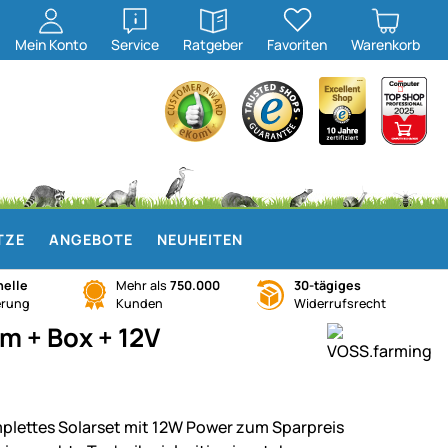
öffnen
öffnen
Mein
Konto
Service
Ratgeber
Favoriten
Warenkorb
TZE
ANGEBOTE
NEUHEITEN
elle
Mehr als
750.000
30-tägiges
erung
Kunden
Widerrufsrecht
m + Box + 12V
plettes Solarset mit 12W Power zum Sparpreis