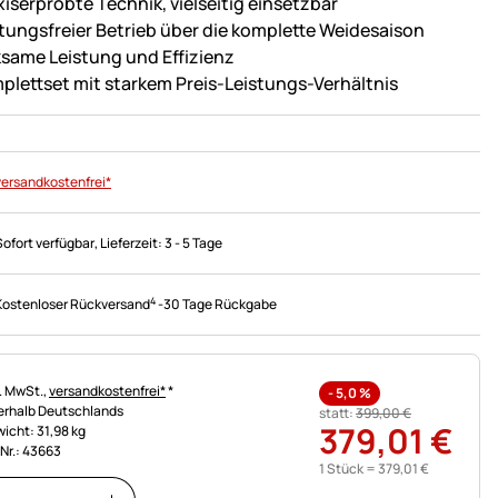
xiserprobte Technik, vielseitig einsetzbar
tungsfreier Betrieb über die komplette Weidesaison
ksame Leistung und Effizienz
plettset mit starkem Preis-Leistungs-Verhältnis
versandkostenfrei*
Sofort verfügbar
, Lieferzeit:
3 - 5 Tage
4
Kostenloser Rückversand
-
30 Tage Rückgabe
uerhinweis:
l. MwSt.,
versandkostenfrei*
*
-
5,0
%
erhalb Deutschlands
statt:
399
,
00
€
379
,
01
€
icht: 31,98 kg
.Nr.: 43663
1 Stück =
379
,
01
€