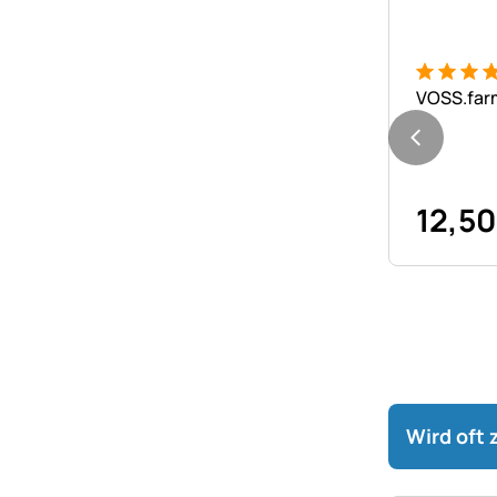
Bewertung
6 Bewert
VOSS.farm
12
,
50
Wird oft