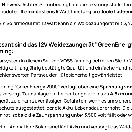
r Hinweis:
Achten Sie unbedingt auf die Leistungsstärke Ihr
modul sollte
mindestens 5 Watt Leistung
pro
Joule Ladeen
Ein Solarmodul mit 12 Watt kann ein Weidezaungerät mit 2,4
ssant sind das 12V Weidezaungerät "GreenEnerg
ming:
arsystem in diesem Set von VOSS.farming betreiben Sie Ih
eitigkeit, langjährig bestätigte Qualität und einfache Hand
hlenswerten Partner, der Hütesicherheit gewährleistet.
rming "GreenEnergy 2000" verfügt über eine
Spannung von 
Es versorgt Zaunanlagen mit einer Länge von bis zu
4,5km un
rät zu einem zuverlässigen Gefährten, wenn es um sichere
schutz ausgestattet, der die Akku-Lebensdauer erhöht. Die L
en rot, sobald die Zaunspannung unter 3.500 Volt fällt oder 