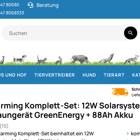
47 80680
Beratung
47 8068333
S UND HOF
TIERVERTREIBER
HUND
TIERART
KA
Schn
Lief
rming Komplett-Set: 12W Solarsyste
ungerät GreenEnergy + 88Ah Akku
(15)
 von 5 (15 Bewertungen)
gen
ie
kom