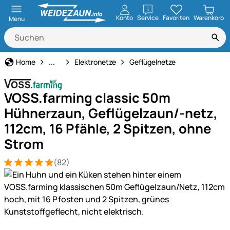
öffnen
Konto
Service
Favoriten
Warenkorb
Menu
Weidezaun
Home
...
Elektronetze
Geflügelnetze
VOSS.farming classic 50m
Hühnerzaun, Geflügelzaun/-netz,
112cm, 16 Pfähle, 2 Spitzen, ohne
Strom
(82)
Bewertung: 5 von 5 (82 Bewertungen)
82 Bewertungen
Produktgalerie