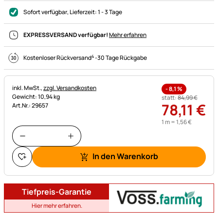
Sofort verfügbar
, Lieferzeit:
1 - 3 Tage
EXPRESSVERSAND verfügbar!
Mehr erfahren
4
Kostenloser Rückversand
-
30 Tage Rückgabe
Steuerhinweis:
inkl. MwSt.,
zzgl. Versandkosten
-
8,1
%
Gewicht: 10,94 kg
statt:
84
,
99
€
78
,
11
€
Art.Nr.: 29657
1 m =
1
,
56
€
In den Warenkorb
Tiefpreis-Garantie
Hier mehr erfahren.