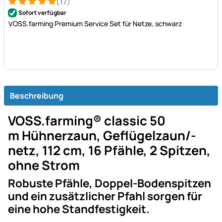
(17)
Bewertung: 5 von 5 (17 Bewertungen)
17 Bewertungen
Sofort verfügbar
VOSS.farming Premium Service Set für Netze, schwarz
Beschreibung
VOSS.farming® classic 50
m Hühnerzaun, Geflügelzaun/-
netz, 112 cm, 16 Pfähle, 2 Spitzen,
ohne Strom
Robuste Pfähle, Doppel-Bodenspitzen
und ein zusätzlicher Pfahl sorgen für
eine hohe Standfestigkeit.