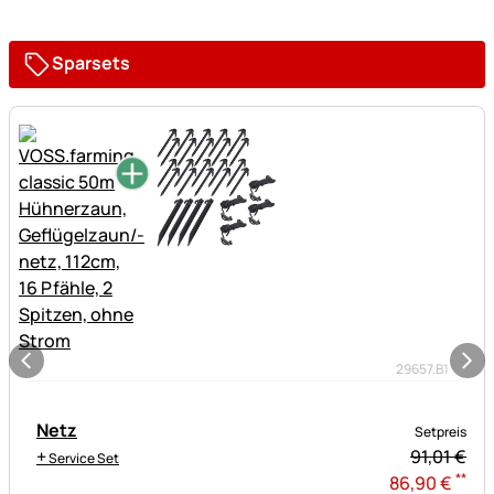
Sparsets
29657.B1
Netz
Setpreis
+
91,
01
€
Service Set
**
86
,
90
€