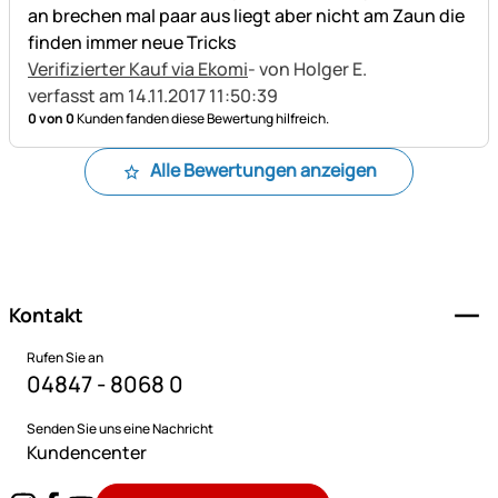
an brechen mal paar aus liegt aber nicht am Zaun die
finden immer neue Tricks
Verifizierter Kauf via Ekomi
- von Holger E.
verfasst am 14.11.2017 11:50:39
0 von 0
Kunden fanden diese Bewertung hilfreich.
Alle Bewertungen anzeigen
Fußzeile
Kontakt
Rufen Sie an
04847 - 8068 0
Senden Sie uns eine Nachricht
Kundencenter