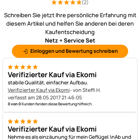
(2)
Bewertung: 5 von 5 (2 Bewertungen)
2 Bewertungen
Schreiben Sie jetzt Ihre persönliche Erfahrung mit
diesem Artikel und helfen Sie anderen bei deren
Kaufentscheidung
Netz + Service Set
Einloggen und Bewertung schreiben
5 von 5
Verifizierter Kauf via Ekomi
stabile Qualität, einfacher Aufbau.
Verifizierter Kauf via Ekomi
- von Steffi H.
verfasst am 28.05.2017 21:46:05
0 von 0
Kunden fanden diese Bewertung hilfreich.
5 von 5
Verifizierter Kauf via Ekomi
Nehme es als einzäunung für mein Geflügel.\nAb und