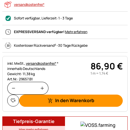
versandkostenfrei*
Sofort verfügbar
, Lieferzeit:
1 - 3 Tage
EXPRESSVERSAND verfügbar!
Mehr erfahren
4
Kostenloser Rückversand
-
30 Tage Rückgabe
86
,
90
€
Steuerhinweis:
inkl. MwSt.,
versandkostenfrei*
*
innerhalb Deutschlands
1 m =
1
,
74
€
Gewicht: 11,38 kg
Art.Nr.: 29657.B1
In den Warenkorb
Tiefpreis-Garantie
Hier mehr erfahren.