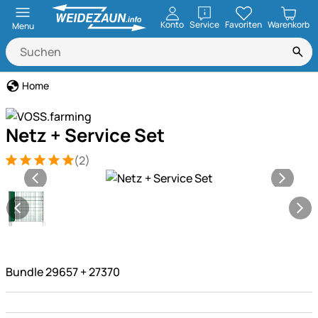
öffnen
Konto
Service
Favoriten
Warenkorb
Menu
Home
Netz + Service Set
(2)
Bewertung: 5 von 5 (2 Bewertungen)
2 Bewertungen
Produktgalerie
Bundle 29657 + 27370