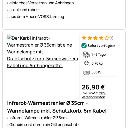
einfaches Versetzen und Anbringen
stabil und robust
aus dem Hause VOSS.farming
(1)
Bewertung: 4 von 5 (1 Bewert
1 Bewertung
Sofort verfügbar
1 - 3 Tage
0,76 kg
80315
26
,
90
€
Steuerhinweis:
inkl. MwSt.
zzgl.
Versandkosten
Infrarot-Wärmestrahler Ø 35cm -
Wärmelampe inkl. Schutzkorb, 5m Kabel
Infrarot-Wärmestrahler Ø 35cm
Glühbirne ist durch ein Gitter geschützt