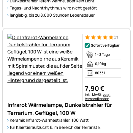
Dunkelstrahler liefern Wärme, aber kein Licht
Tages- und Nachtrhythmus wird nicht gestört
langlebig, bis zu 8.000 Stunden Lebensdauer
(7)
Bewertung: 5 von 5 (7 Bewer
7 Bewertungen
Sofort verfügbar
1 - 3 Tage
0,19 kg
80331
7
,
90
€
Steuerhinweis:
inkl. MwSt.
zzgl.
Versandkosten
Infrarot Wärmelampe, Dunkelstrahler für
Terrarium, Geflügel, 100 W
Keramik Infrarot-Wärmestrahler, 100 Watt
für Kleintieraufzucht & im Bereich der Terraristik