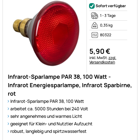
Sofort verfügbar
1 - 3 Tage
0,35 kg
80322
5
,
90
€
Steuerhinweis:
inkl. MwSt.
zzgl.
Versandkosten
Infrarot-Sparlampe PAR 38, 100 Watt -
Infrarot Energiesparlampe, Infrarot Sparbirne,
rot
Infrarot-Sparlampe PAR 38, 100 Watt
arbeitet ca. 5000 Stunden bei 240 Volt
sehr angenehmes und warmes Licht
geeignet für Klein- und Nutztier Aufzucht
robust, langlebig und spirtzwasserfest