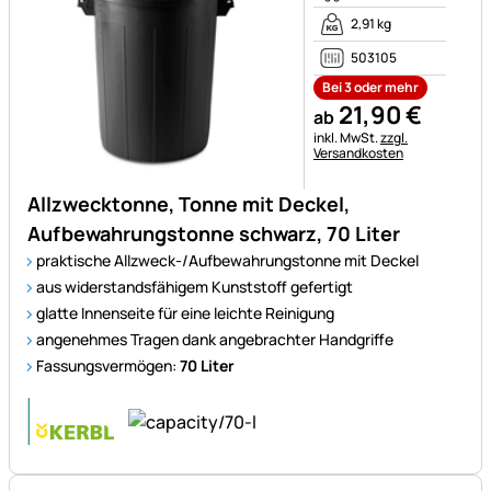
2,91 kg
503105
Bei 3 oder mehr
21
,
90
€
ab
Steuerhinweis:
inkl. MwSt.
zzgl.
Versandkosten
Allzwecktonne, Tonne mit Deckel,
Aufbewahrungstonne schwarz, 70 Liter
praktische Allzweck-/Aufbewahrungstonne mit Deckel
aus widerstandsfähigem Kunststoff gefertigt
glatte Innenseite für eine leichte Reinigung
angenehmes Tragen dank angebrachter Handgriffe
Fassungsvermögen:
70 Liter