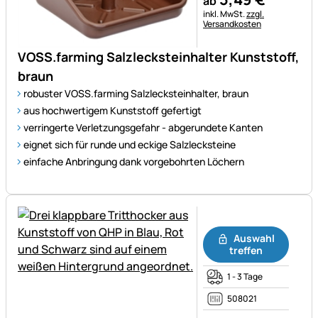
ab
Steuerhinweis:
inkl. MwSt.
zzgl.
Versandkosten
VOSS.farming Salzlecksteinhalter Kunststoff,
braun
robuster VOSS.farming Salzlecksteinhalter, braun
aus hochwertigem Kunststoff gefertigt
verringerte Verletzungsgefahr - abgerundete Kanten
eignet sich für runde und eckige Salzlecksteine
einfache Anbringung dank vorgebohrten Löchern
Noch keine Bewertungen ab
Auswahl
treffen
1 - 3 Tage
508021