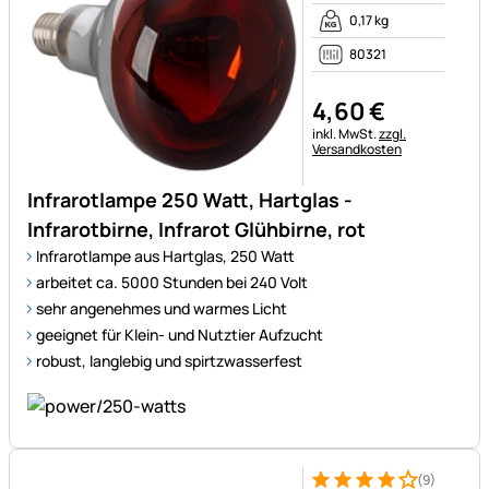
0,17 kg
80321
4
,
60
€
Steuerhinweis:
inkl. MwSt.
zzgl.
Versandkosten
Infrarotlampe 250 Watt, Hartglas -
Infrarotbirne, Infrarot Glühbirne, rot
Infrarotlampe aus Hartglas, 250 Watt
arbeitet ca. 5000 Stunden bei 240 Volt
sehr angenehmes und warmes Licht
geeignet für Klein- und Nutztier Aufzucht
robust, langlebig und spirtzwasserfest
(9)
Bewertung: 4 von 5 (9 Bewer
9 Bewertungen