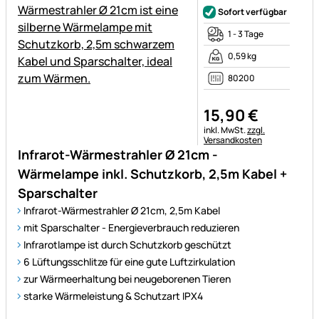
Sofort verfügbar
1 - 3 Tage
0,59 kg
80200
15
,
90
€
Steuerhinweis:
inkl. MwSt.
zzgl.
Versandkosten
Infrarot-Wärmestrahler Ø 21cm -
Wärmelampe inkl. Schutzkorb, 2,5m Kabel +
Sparschalter
Infrarot-Wärmestrahler Ø 21cm, 2,5m Kabel
mit Sparschalter - Energieverbrauch reduzieren
Infrarotlampe ist durch Schutzkorb geschützt
6 Lüftungsschlitze für eine gute Luftzirkulation
zur Wärmeerhaltung bei neugeborenen Tieren
starke Wärmeleistung & Schutzart IPX4