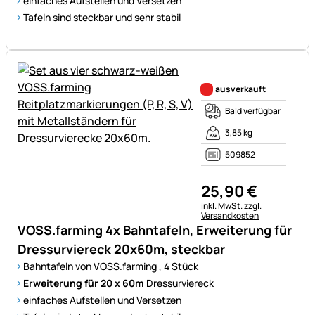
einfaches Aufstellen und Versetzen
Tafeln sind steckbar und sehr stabil
Noch keine Bewertungen ab
ausverkauft
Bald verfügbar
3,85 kg
509852
25
,
90
€
Steuerhinweis:
inkl. MwSt.
zzgl.
Versandkosten
VOSS.farming 4x Bahntafeln, Erweiterung für
Dressurviereck 20x60m, steckbar
Bahntafeln von VOSS.farming , 4 Stück
Erweiterung für 20 x 60m
Dressurviereck
einfaches Aufstellen und Versetzen