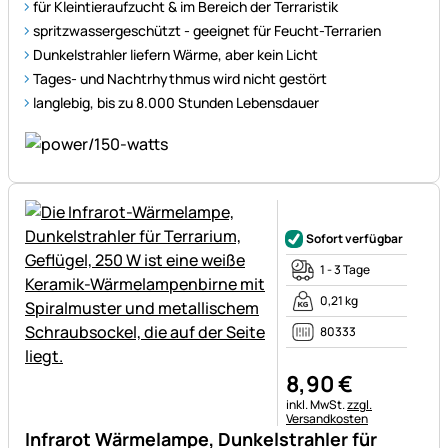
für Kleintieraufzucht & im Bereich der Terraristik
spritzwassergeschützt - geeignet für Feucht-Terrarien
Dunkelstrahler liefern Wärme, aber kein Licht
Tages- und Nachtrhythmus wird nicht gestört
langlebig, bis zu 8.000 Stunden Lebensdauer
Noch keine Bewertungen ab
Sofort verfügbar
1 - 3 Tage
0,21 kg
80333
8
,
90
€
Steuerhinweis:
inkl. MwSt.
zzgl.
Versandkosten
Infrarot Wärmelampe, Dunkelstrahler für