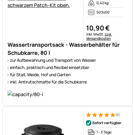
0,42 kg
503450
10
,
90
€
Steuerhinweis:
inkl. MwSt.
zzgl.
Versandkosten
Wassertransportsack - Wasserbehälter für
Schubkarre, 80 l
zur Aufbewahrung und Transport von Wasser
einfach, praktisch und flexibel einsetzbar
für Stall, Weide, Hof und Garten
inkl. Antirutschmatte für die Schubkarre
(6)
Bewertung: 5 von 5 (6 Bewer
6 Bewertungen
Sofort verfügbar
1 - 3 Tage