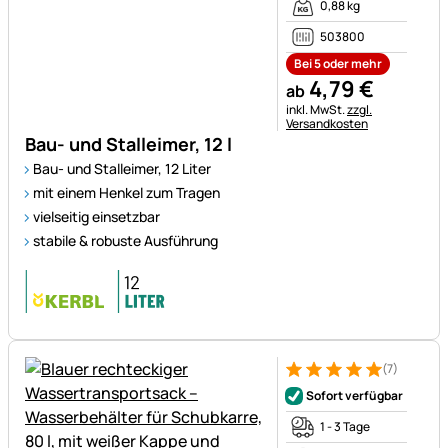
0,88 kg
503800
Bei 5 oder mehr
4
,
79
€
ab
Steuerhinweis:
inkl. MwSt.
zzgl.
Versandkosten
Bau- und Stalleimer, 12 l
Bau- und Stalleimer, 12 Liter
mit einem Henkel zum Tragen
vielseitig einsetzbar
stabile & robuste Ausführung
(7)
Bewertung: 5 von 5 (7 Bewer
7 Bewertungen
Sofort verfügbar
1 - 3 Tage