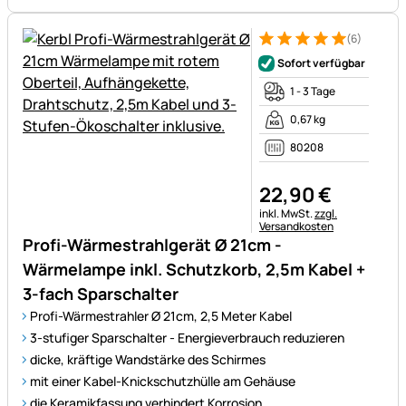
(6)
Bewertung: 5 von 5 (6 Bewer
6 Bewertungen
Sofort verfügbar
1 - 3 Tage
0,67 kg
80208
22
,
90
€
Steuerhinweis:
inkl. MwSt.
zzgl.
Versandkosten
Profi-Wärmestrahlgerät Ø 21cm -
Wärmelampe inkl. Schutzkorb, 2,5m Kabel +
3-fach Sparschalter
Profi-Wärmestrahler Ø 21cm, 2,5 Meter Kabel
3-stufiger Sparschalter - Energieverbrauch reduzieren
dicke, kräftige Wandstärke des Schirmes
mit einer Kabel-Knickschutzhülle am Gehäuse
die Keramikfassung verhindert Korrosion