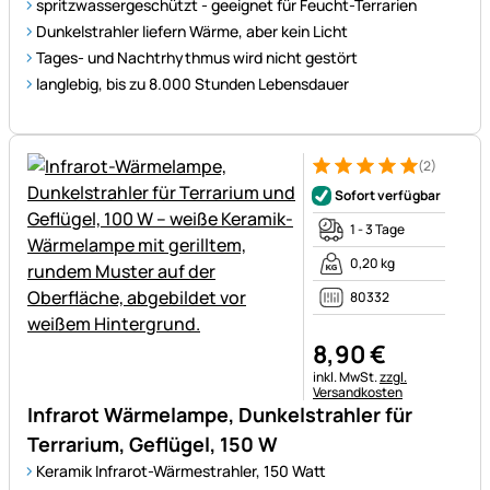
spritzwassergeschützt - geeignet für Feucht-Terrarien
Dunkelstrahler liefern Wärme, aber kein Licht
Tages- und Nachtrhythmus wird nicht gestört
langlebig, bis zu 8.000 Stunden Lebensdauer
(2)
Bewertung: 5 von 5 (2 Bewer
2 Bewertungen
Sofort verfügbar
1 - 3 Tage
0,20 kg
80332
8
,
90
€
Steuerhinweis:
inkl. MwSt.
zzgl.
Versandkosten
Infrarot Wärmelampe, Dunkelstrahler für
Terrarium, Geflügel, 150 W
Keramik Infrarot-Wärmestrahler, 150 Watt