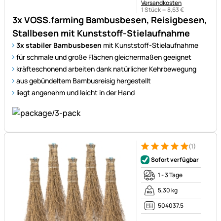
Versandkosten
1 Stück =
8
,
63
€
3x VOSS.farming Bambusbesen, Reisigbesen,
Stallbesen mit Kunststoff-Stielaufnahme
3x stabiler Bambusbesen
mit Kunststoff-Stielaufnahme
für schmale und große Flächen gleichermaßen geeignet
kräfteschonend arbeiten dank natürlicher Kehrbewegung
aus gebündeltem Bambusreisig hergestellt
liegt angenehm und leicht in der Hand
(1)
Bewertung: 5 von 5 (1 Bewert
1 Bewertung
Sofort verfügbar
1 - 3 Tage
5,30 kg
504037.5