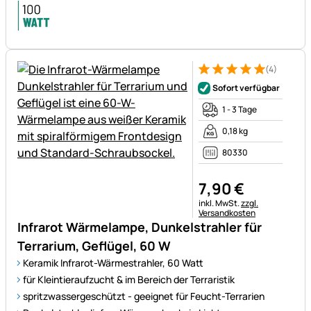
(4)
Bewertung: 5 von 5 (4 Bewer
4 Bewertungen
Sofort verfügbar
1 - 3 Tage
0,18 kg
80330
7
,
90
€
Steuerhinweis:
inkl. MwSt.
zzgl.
Versandkosten
Infrarot Wärmelampe, Dunkelstrahler für
Terrarium, Geflügel, 60 W
Keramik Infrarot-Wärmestrahler, 60 Watt
für Kleintieraufzucht & im Bereich der Terraristik
spritzwassergeschützt - geeignet für Feucht-Terrarien