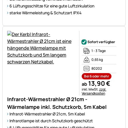
6 Lüftungsschlitze für eine gute Luftzirkulation
starke Wärmeleistung & Schutzart IPX4
Noch keine Bewertungen ab
Sofort verfügbar
1 - 3 Tage
0,65 kg
80202
Bei 6 oder mehr
13
,
90
€
ab
Steuerhinweis:
inkl. MwSt.
zzgl.
Versandkosten
Infrarot-Wärmestrahler Ø 21cm -
Wärmelampe inkl. Schutzkorb, 5m Kabel
Infrarot-Wärmestrahler Ø 21cm, 5m Kabel
Infrarotlampe ist durch Schutzkorb geschützt
6 Lüftungsschlitze für eine gute Luftzirkulation