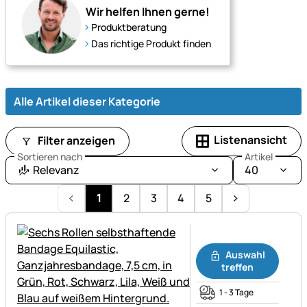
und
Wir helfen Ihnen gerne!
Wohlbefinden.
Produktberatung
Das richtige Produkt finden
Alle Artikel dieser Kategorie
Listenansicht
Filter anzeigen
Sortieren nach
Artikel
Relevanz
40
1
2
3
4
5
Noch keine Bewertungen ab
Auswahl
treffen
1 - 3 Tage