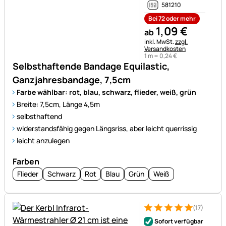
581210
Bei 72 oder mehr
1
,
09
€
ab
Steuerhinweis:
inkl. MwSt.
zzgl.
Versandkosten
1 m =
0
,
24
€
Selbsthaftende Bandage Equilastic,
Ganzjahresbandage, 7,5cm
Farbe wählbar: rot, blau, schwarz, flieder, weiß, grün
Breite: 7,5cm, Länge 4,5m
selbsthaftend
widerstandsfähig gegen Längsriss, aber leicht querrissig
leicht anzulegen
Farben
Flieder
Schwarz
Rot
Blau
Grün
Weiß
(17)
Bewertung: 5 von 5 (17 Bewer
17 Bewertungen
Sofort verfügbar