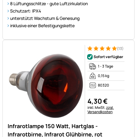
8 Lüftungsschlitze - gute Luftzirkulation
Schutzart: IPX4
unterstützt Wachstum & Genesung
inklusive einer Befestigungskette
(13)
Bewertung: 5 von 5 (13 Bewe
13 Bewertungen
Sofort verfügbar
1 - 3 Tage
0,15 kg
80320
4
,
30
€
Steuerhinweis:
inkl. MwSt.
zzgl.
Versandkosten
Infrarotlampe 150 Watt, Hartglas -
Infrarotbirne, Infrarot Glühbirne, rot