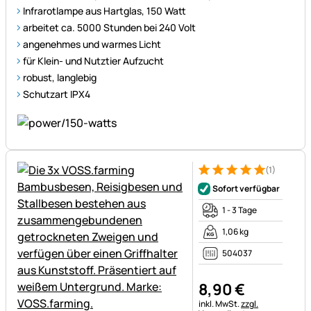
Infrarotlampe aus Hartglas, 150 Watt
arbeitet ca. 5000 Stunden bei 240 Volt
angenehmes und warmes Licht
für Klein- und Nutztier Aufzucht
robust, langlebig
Schutzart IPX4
(1)
Bewertung: 5 von 5 (1 Bewert
1 Bewertung
Sofort verfügbar
1 - 3 Tage
1,06 kg
504037
8
,
90
€
Steuerhinweis:
inkl. MwSt.
zzgl.