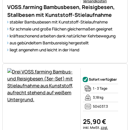
Versandkosten
VOSS.farming Bambusbesen, Reisigbesen,
Stallbesen mit Kunststoff-Stielaufnahme
stabiler Bambusbesen mit Kunststoff-Stielaufnahme
für schmale und große Flächen gleichermaßen geeignet
kräfteschonend arbeiten dank natürlicher Kehrbewegung
aus gebündeltem Bambusreisig hergestellt
liegt angenehm und leicht in der Hand
Noch keine Bewertungen ab
Sofort verfügbar
1 - 3 Tage
3,18 kg
504037.3
25
,
90
€
Steuerhinweis:
inkl. MwSt.
zzgl.