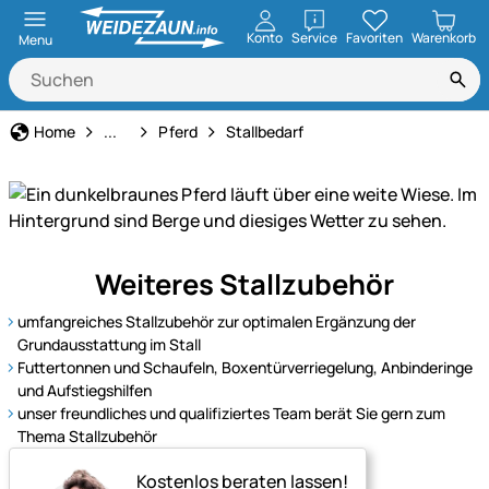
öffnen
Konto
Service
Favoriten
Warenkorb
Menu
Tierart
Home
...
Pferd
Stallbedarf
Unser
Weiteres Stallzubehör
Sortiment
für
umfangreiches Stallzubehör zur optimalen Ergänzung der
Pferde
Grundausstattung im Stall
–
Futtertonnen und Schaufeln, Boxentürverriegelung, Anbinderinge
und Aufstiegshilfen
alles
unser freundliches und qualifiziertes Team berät Sie gern zum
für
Thema Stallzubehör
Pflege,
Haltung
Kostenlos beraten lassen!