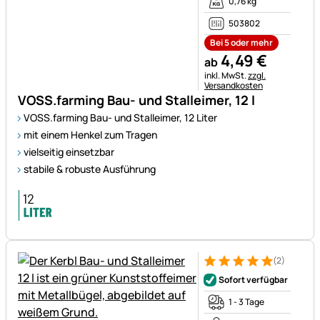
0,76 kg
503802
Bei 5 oder mehr
4
,
49
€
ab
Steuerhinweis:
inkl. MwSt.
zzgl.
Versandkosten
VOSS.farming Bau- und Stalleimer, 12 l
VOSS.farming Bau- und Stalleimer, 12 Liter
mit einem Henkel zum Tragen
vielseitig einsetzbar
stabile & robuste Ausführung
(2)
Bewertung: 5 von 5 (2 Bewer
2 Bewertungen
Sofort verfügbar
1 - 3 Tage