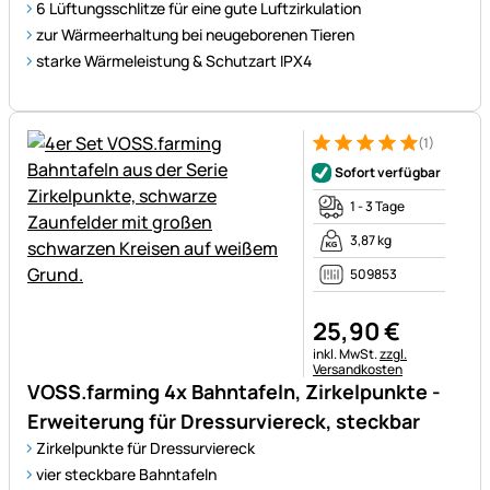
6 Lüftungsschlitze für eine gute Luftzirkulation
zur Wärmeerhaltung bei neugeborenen Tieren
starke Wärmeleistung & Schutzart IPX4
(1)
Bewertung: 5 von 5 (1 Bewert
1 Bewertung
Sofort verfügbar
1 - 3 Tage
3,87 kg
509853
25
,
90
€
Steuerhinweis:
inkl. MwSt.
zzgl.
Versandkosten
VOSS.farming 4x Bahntafeln, Zirkelpunkte -
Erweiterung für Dressurviereck, steckbar
Zirkelpunkte für Dressurviereck
vier steckbare Bahntafeln