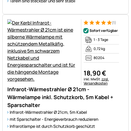
Tafeln sind steckbar und sehr stabil
(1)
Bewertung: 5 von 5 (1 Bewert
1 Bewertung
Sofort verfügbar
1 - 3 Tage
0,72 kg
80204
18
,
90
€
Steuerhinweis:
inkl. MwSt.
zzgl.
Versandkosten
Infrarot-Wärmestrahler Ø 21cm -
Wärmelampe inkl. Schutzkorb, 5m Kabel +
Sparschalter
Infrarot-Wärmestrahler Ø 21cm, 5m Kabel
mit Sparschalter - Energieverbrauch reduzieren
Infrarotlampe ist durch Schutzkorb geschützt