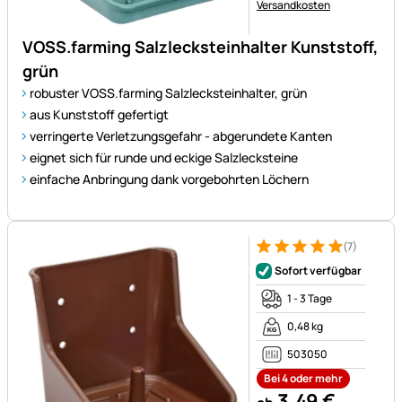
Versandkosten
VOSS.farming Salzlecksteinhalter Kunststoff,
grün
robuster VOSS.farming Salzlecksteinhalter, grün
aus Kunststoff gefertigt
verringerte Verletzungsgefahr - abgerundete Kanten
eignet sich für runde und eckige Salzlecksteine
einfache Anbringung dank vorgebohrten Löchern
(7)
Bewertung: 5 von 5 (7 Bewer
7 Bewertungen
Sofort verfügbar
1 - 3 Tage
0,48 kg
503050
Bei 4 oder mehr
3
,
49
€