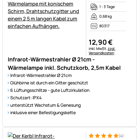
1 - 3 Tage
0,68 kg
80317
12
,
90
€
Steuerhinweis:
inkl. MwSt.
zzgl.
Versandkosten
Infrarot-Wärmestrahler Ø 21cm -
Wärmelampe inkl. Schutzkorb, 2,5m Kabel
Infrarot-Wärmestrahler Ø 21cm
Glühbirne ist durch ein Gitter geschützt
6 Lüftungsschlitze - gute Luftzirkulation
Schutzart: IPX4
unterstützt Wachstum & Genesung
inklusive einer Befestigungskette
(4)
Bewertung: 5 von 5 (4 Bewer
4 Bewertungen