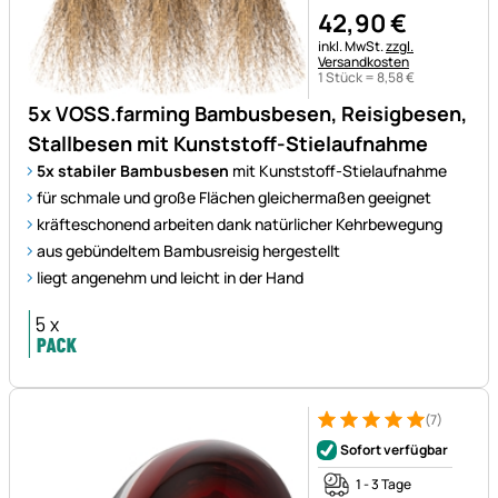
42
,
90
€
Steuerhinweis:
inkl. MwSt.
zzgl.
Versandkosten
1 Stück =
8
,
58
€
5x VOSS.farming Bambusbesen, Reisigbesen,
Stallbesen mit Kunststoff-Stielaufnahme
5x stabiler Bambusbesen
mit Kunststoff-Stielaufnahme
für schmale und große Flächen gleichermaßen geeignet
kräfteschonend arbeiten dank natürlicher Kehrbewegung
aus gebündeltem Bambusreisig hergestellt
liegt angenehm und leicht in der Hand
(7)
Bewertung: 5 von 5 (7 Bewer
7 Bewertungen
Sofort verfügbar
1 - 3 Tage