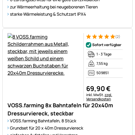
zur Wärmeerhaltung bei neugeborenen Tieren
starke Wärmeleistung & Schutzart IPX4
(2)
Bewertung: 5 von 5 (2 Bewer
2 Bewertungen
Sofort verfügbar
1 - 3 Tage
7,55 kg
509851
69
,
90
€
Steuerhinweis:
inkl. MwSt.
zzgl.
Versandkosten
VOSS.farming 8x Bahntafeln für 20x40m
Dressurviereck, steckbar
VOSS.farming Bahntafeln, 8 Stück
Grundset für 20 x 40m Dressurviereck