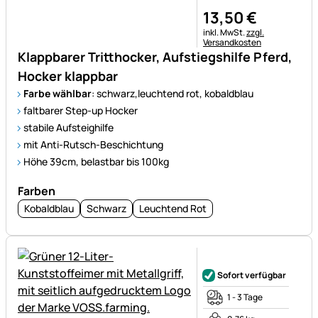
13
,
50
€
Steuerhinweis:
inkl. MwSt.
zzgl.
Versandkosten
Klappbarer Tritthocker, Aufstiegshilfe Pferd,
Hocker klappbar
Farbe wählbar
: schwarz,leuchtend rot, kobaldblau
faltbarer Step-up Hocker
stabile Aufsteighilfe
mit Anti-Rutsch-Beschichtung
Höhe 39cm, belastbar bis 100kg
Farben
Kobaldblau
Schwarz
Leuchtend Rot
Noch keine Bewertungen ab
Sofort verfügbar
1 - 3 Tage