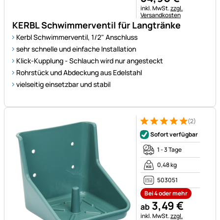
Steuerhinweis:
inkl. MwSt.
zzgl.
Versandkosten
KERBL Schwimmerventil für Langtränke
Kerbl Schwimmerventil, 1/2" Anschluss
sehr schnelle und einfache Installation
Klick-Kupplung - Schlauch wird nur angesteckt
Rohrstück und Abdeckung aus Edelstahl
vielseitig einsetzbar und stabil
(2)
Bewertung: 5 von 5 (2 Bewer
2 Bewertungen
Sofort verfügbar
1 - 3 Tage
0,48 kg
503051
Bei 4 oder mehr
3
,
49
€
ab
Steuerhinweis:
inkl. MwSt.
zzgl.